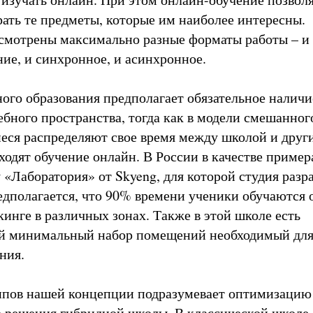
ать те предметы, которые им наиболее интересны.
смотрены максимально разные форматы работы – и
ние, и синхронное, и асинхронное.
ого образования предполагает обязательное наличи
ебного пространства, тогда как в модели смешанног
еся распределяют свое время между школой и друг
оходят обучение онлайн. В России в качестве приме
 «Лаборатория» от Skyeng, для которой студия разр
дполагается, что 90% времени ученики обучаются 
кинге в различных зонах. Также в этой школе есть
й минимальный набор помещений необходимый дл
ния.
ипов нашей концепции подразумевает оптимизацию
 решения гибридной школы. В классической школе