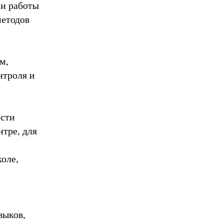
 и работы
методов
м,
нтроля и
ости
нтре, для
оле,
выков,