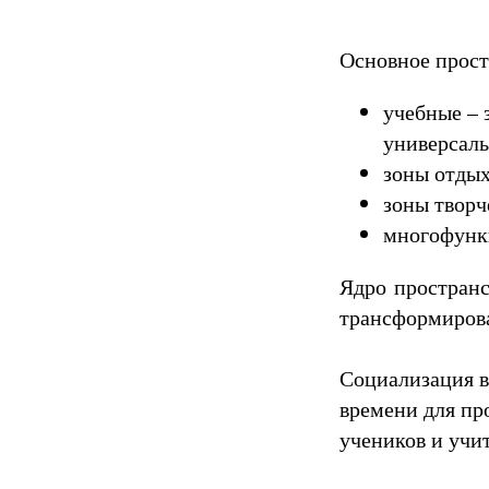
Основное прост
учебные – 
универсаль
зоны отдых
зоны творч
многофункц
Ядро пространс
трансформирова
Социализация в
времени для пр
учеников и учи