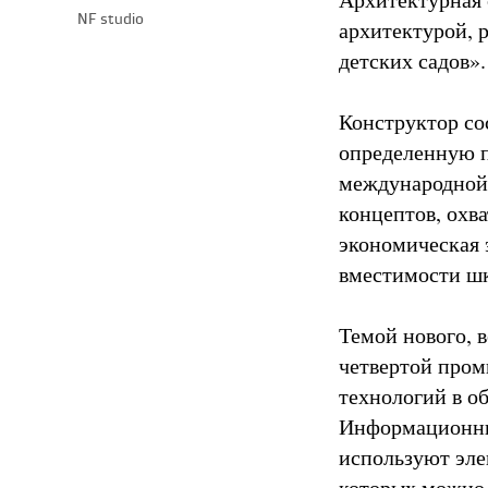
NF studio
архитектурой, 
детских садов».
Конструктор со
определенную п
международной 
концептов, охв
экономическая 
вместимости шк
Темой нового, 
четвертой пром
технологий в о
Информационные
используют эле
которых можно 