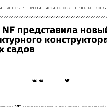
И
ИНТЕРЬЕР
ПРЕССА
АРХИТЕКТОРЫ
ПРОЕКТЫ
КОНКУ
 NF представила новы
ктурного конструктор
х садов
48
студия NF, занимающаяся, в том числе, социальной