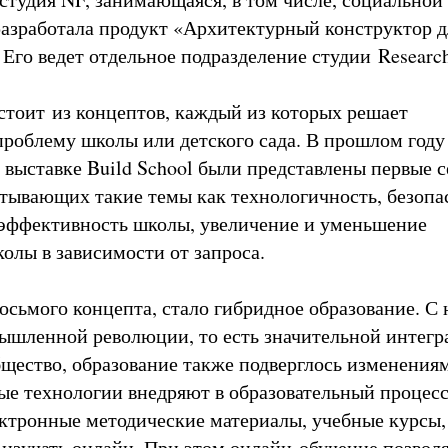
разработала продукт «Архитектурный конструктор д
 Его ведет отдельное подразделение студии Researc
стоит из концептов, каждый из которых решает
роблему школы или детского сада. В прошлом году
выставке Build School были представлены первые 
атывающих такие темы как технологичность, безопа
эффективность школы, увеличение и уменьшение
олы в зависимости от запроса.
восьмого концепта, стало гибридное образование. С
ышленной революции, то есть значительной интегр
бщество, образование также подверглось изменениям
 технологии внедряют в образовательный процесс
ктронные методические материалы, учебные курсы,
изучать онлайн. При этом онлайн-обучение позвол