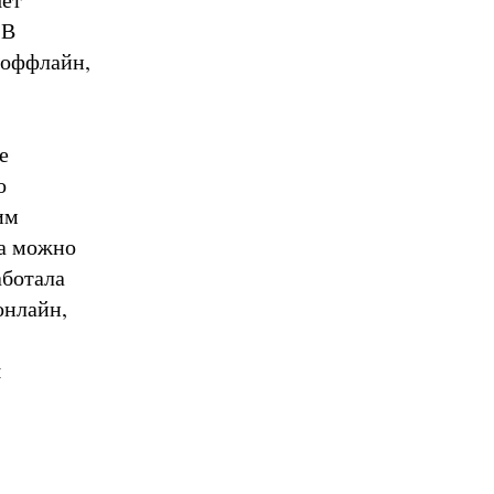
 В
 оффлайн,
е
о
им
ра можно
аботала
онлайн,
я