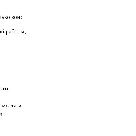
ько зон:
ой работы,
сти.
 места и
и