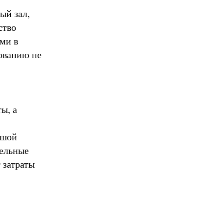
ый зал,
ство
ми в
зованию не
ы, а
ьшой
тельные
 затраты