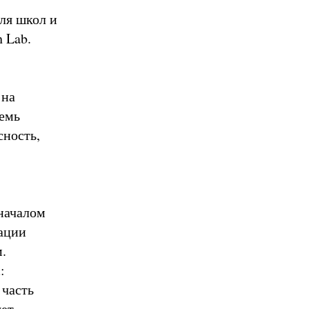
ля школ и
h Lab.
 на
семь
сность,
 началом
ации
.
:
 часть
яет