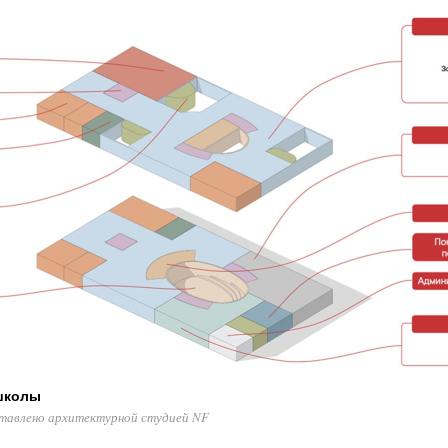
школы
тавлено архитектурной студией NF