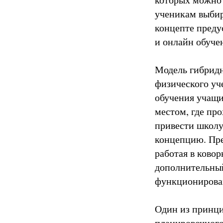
ученикам выбир
концепте преду
и онлайн обуче
Модель гибридн
физического уч
обучения учащи
местом, где пр
привести школу
концепцию. Пре
работая в ковор
дополнительны
функционирова
Один из принц
планировочного