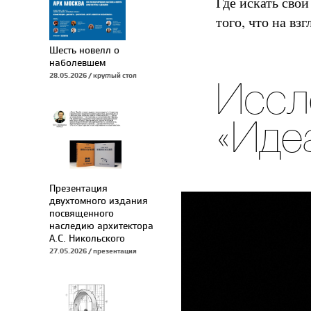
Где искать сво
того, что на вз
Шесть новелл о
наболевшем
28.05.2026 / круглый стол
Иссл
«Иде
Презентация
двухтомного издания
посвященного
наследию архитектора
А.С. Никольского
27.05.2026 / презентация