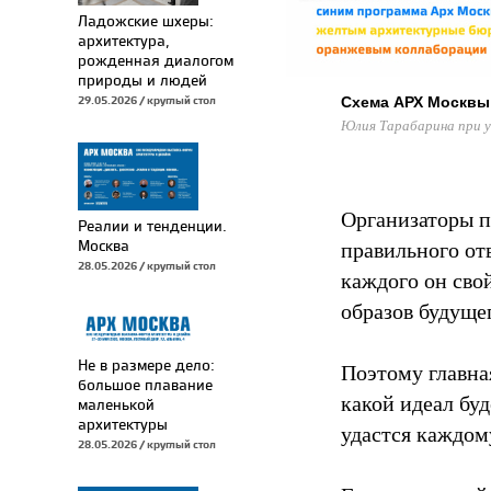
Ладожские шхеры:
архитектура,
рожденная диалогом
природы и людей
29.05.2026 / круглый стол
Схема АРХ Москвы 
Юлия Тарабарина при 
Организаторы п
Реалии и тенденции.
Москва
правильного отв
28.05.2026 / круглый стол
каждого он сво
образов будуще
Не в размере дело:
Поэтому главная
большое плавание
какой идеал буд
маленькой
архитектуры
удастся каждом
28.05.2026 / круглый стол