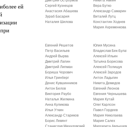
Дмитрий Остроумов
Никита Явейн
иболее ей
Сергей Кузнецов
Вера Бутко
Анастасия Абашева
Александр Самарин
й
Зураб Басария
Виталий Лутц
лизации
Наталия Шилова
Константин Ходнев
Мария Ахременкова
м при
Евгений Решетов
Юлия Мусина
Петр Васильев
Владислав Бек-Була
Андрей Вырва
Алексей Ильин
Дмитрий Лапин
Татьяна Борисова
Дмитрий Липман
Алексей Полищук
Бориша Чорович
Алексей Зародов
Илья Гринберг
Антон Ладыгин
Денис Кувшинников
Никита Демидов
Антон Белов
Евгений Леонов
Виктория Раубо
Евгения Чернышева
Наталья Жилкина
Мария Кутай
Анна Куликова
Олег Карлсон
Илья Уткин
Павел Гордеев
Александр Стариков
Мария Николаева
Борис Левянт
Мария Салех
Станислав Михаловский
Маргарита Авдышев