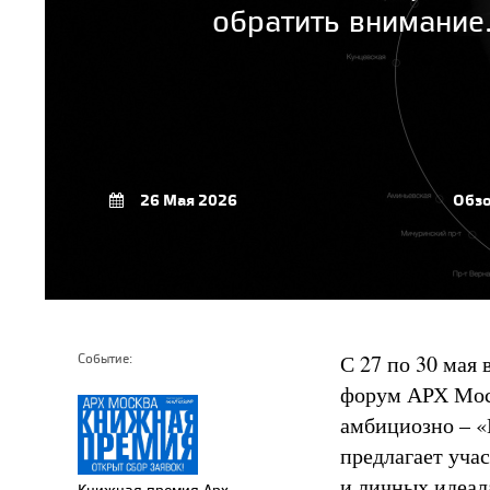
обратить внимание.
26 Мая 2026
Обз
С 27 по 30 мая
Событие:
форум АРХ Моск
амбициозно – «
предлагает уча
и личных идеал
Книжная премия Арх