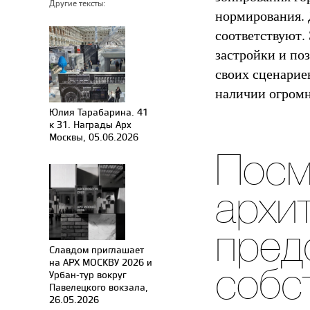
Другие тексты:
нормирования. 
соответствуют.
застройки и по
своих сценариев ж
наличии огром
Юлия Тарабарина. 41
к 31. Награды Арх
Москвы, 05.06.2026
Посм
архи
пред
Славдом приглашает
на АРХ МОСКВУ 2026 и
собс
Урбан-тур вокруг
Павелецкого вокзала,
26.05.2026