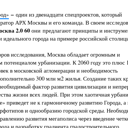
–
род»
один из двенадцати спецпроектов, который
уратор АРХ Москвы и его команда. В своем исследо
осква 2.0 60
они
предлагают принципы и инструм
и идеального города на примере российской столиц
ров исследования, Москва обладает огромным и
 потенциалом урбанизации. К 2060 году это плюс 
век в московской агломерации и необходимость
дополнительно 300 млн м2 жилья. Создание таких 
необходимый фактор развития цивилизации и непре
ства жизни всех людей. При этом хаотичная урбани
» приведет не к гармоничному развитию Города, а 
фотипов и однообразию городской среды. Необход
правлению развития мегаполиса через введение четк
рода и разработку градиента градостроительного