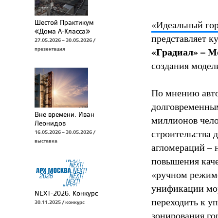
Шестой Практикум
«Идеальный го
«Дома А-Класса»
представляет к
27.05.2026 – 30.05.2026 /
«Градиал» – М
презентация
создания модел
По мнению авто
долговременным
Вне времени. Иван
миллионов чело
Леонидов
строительства 
16.05.2026 – 30.05.2026 /
выставка
агломераций – 
повышения каче
«ручном режиме
унификации мор
NEXT-2026. Конкурс
переходить к у
30.11.2025 / конкурс
зонирования го