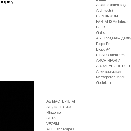
дборку
Архип (United Riga
Architects)
CONTINUUM
FANTALIS Architects
BLOK
Grd:studio
АБ «Гордеев – Деми
Бюро Ви
Бюро А4
CHADO architects
ARCHINFORM
ABOVE ARCHITECT
Архитектурная
мастерская МАМ
Godekan
АБ МАСТЕРПЛАН
АБ Диалектика
Rhizome
SOTA
VFORM
ALD Landscapes