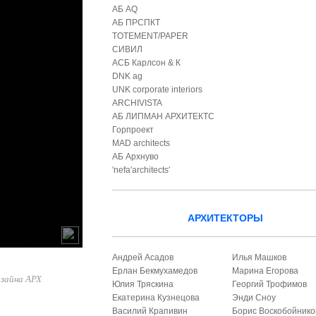
АБ AQ
АБ ПРСПКТ
TOTEMENT/PAPER
СИВИЛ
АСБ Карлсон & К
DNK ag
UNK corporate interiors
ARCHIVISTA
АБ ЛИПМАН АРХИТЕКТС
Горпроект
MAD architects
АБ Архнуво
′nefa′architects′
АРХИТЕКТОРЫ
Андрей Асадов
Илья Машков
Ерлан Бекмухамедов
Марина Егорова
зайна АРХ
Юлия Тряскина
Георгий Трофимов
Екатерина Кузнецова
Энди Сноу
Василий Крапивин
Борис Воскобойнико