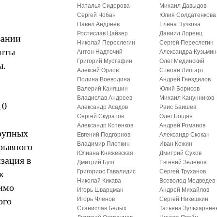
Наталья Сидорова
Михаил Давыдов
Сергей Чобан
Юлия Солдатенкова
Павел Андреев
Елена Пучкова
Ростислав Цайзер
Даниил Лоренц
вании
Николай Переслегин
Сергей Переслегин
енты
Антон Надточий
Александра Кузьмин
Григорий Мустафин
Олег Мединский
ы.
Алексей Орлов
Степан Липгарт
Полина Воеводина
Андрей Гнездилов
Валерий Каняшин
Юлий Борисов
Владислав Андреев
Михаил Канунников
10
Александр Асадов
Раис Баишев
Сергей Скуратов
Олег Богдан
Александр Котенков
Андрей Романов
крупных
Евгений Подгорнов
Александр Скокан
рывного
Владимир Плоткин
Иван Кожин
Юлиана Княжевская
Дмитрий Сухов
зация в
Дмитрий Буш
Евгений Зеленов
к
Григориос Гавалидис
Сергей Труханов
Николай Кикава
Всеволод Медведев
имо
Игорь Шварцман
Андрей Михайлов
ого
Игорь Членов
Сергей Никешкин
Станислав Белых
Татьяна Зульхарнее