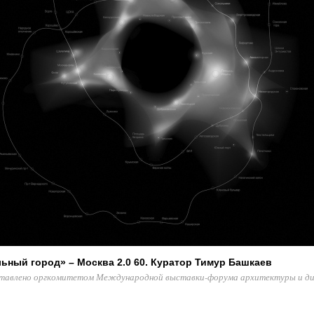
ьный город» – Москва 2.0 60. Куратор Тимур Башкаев
тавлено оргкомитетом Международной выставки-форума архитектуры и ди