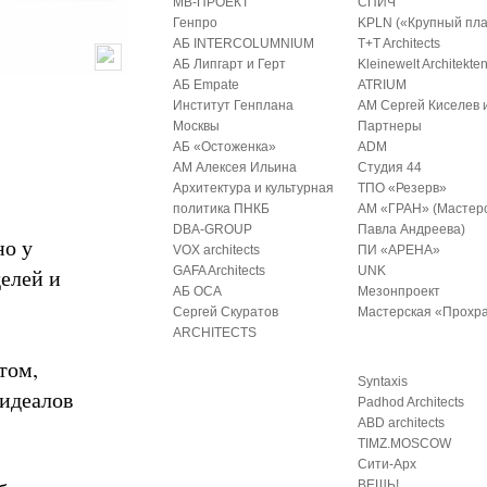
МВ-ПРОЕКТ
СПИЧ
Генпро
KPLN («Крупный пла
АБ INTERCOLUMNIUM
T+T Architects
АБ Липгарт и Герт
Kleinewelt Architekte
АБ Empate
ATRIUM
Институт Генплана
АМ Сергей Киселев 
Москвы
Партнеры
АБ «Остоженка»
ADM
АМ Алексея Ильина
Студия 44
Архитектура и культурная
ТПО «Резерв»
политика ПНКБ
АМ «ГРАН» (Мастер
DBA-GROUP
Павла Андреева)
но у
VOX architects
ПИ «АРЕНА»
делей и
GAFA Architects
UNK
АБ ОСА
Мезонпроект
Сергей Скуратов
Мастерская «Прохр
ARCHITECTS
том,
Syntaxis
 идеалов
Padhod Architects
ABD architects
TIMZ.MOSCOW
Сити-Арх
ВЕЩЬ!