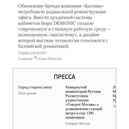
Обновление бренда компании «Балтика»
потребовало радикальной реконструкции
офиса. Вместо архаичной системы
кабинетов бюро DESIGNIC создало
современную и стильную рабочую среду –
полноценную «экосистему», в дизайне
которой высокие технологии сочетаются с
балтийской романтикой.
Студия DESIGNIC
6 августа
Елена Петухова
ПРЕССА
Город старого света
Развернутый
Лучший а
комментарий Рустама
Москвы X
Поле зрения
Рахматуллина
Проект «Э
радиостанции
Урбан» и 
«Говорит Москва» о
Эксперт.У
развыявлении станций
метро и еще 1300
памятников
Говорит Москва