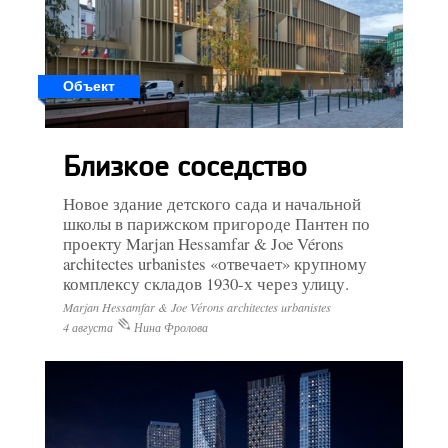
Объект
Близкое соседство
Новое здание детского сада и начальной
школы в парижском пригороде Пантен по
проекту Marjan Hessamfar & Joe Vérons
architectes urbanistes «отвечает» крупному
комплексу складов 1930-х через улицу.
Marjan Hessamfar & Joe Vérons architectes urbanistes
4 августа
Нина Фролова