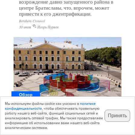
возрождение давно запущенного района в
центре Братиславы, что, впрочем, может
привести к его джентрификации.
Benthem Crouwel
30 июля
Игорь Нуряев
Обзор
Мы используем файлы cookie как указано в
политике
конфиденциальности
, чтобы обеспечивать правильную
работу нашего веб-сайта, функций социальных сетей и
Пространственный сдвиг
Принять
анализировать сетевой трафик. Мы также предоставляем
информацию об использовании вами нашего веб-сайта
аналитическим системам.
Петербургский Манеж продолжил серию