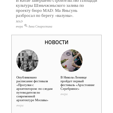
В Китае завершено строительство Площади
культуры Шэньчжэньского залива по
проекту бюро MAD: Ма Яньсунь
разбросал по берегу «валуны».
MAD
вчера
Анна Старостина
НОВОСТИ
Опубликовано
В Никола-Ленивце
В Мос
расписание фестиваля
пройдет первый
конк
«Прогулки с
фестиваль «Архстояние
реали
архитектором: по следам
Серебряное»
облас
путеводителя по
вчера
вчера
современной
архитектуре Москвы»
вчера