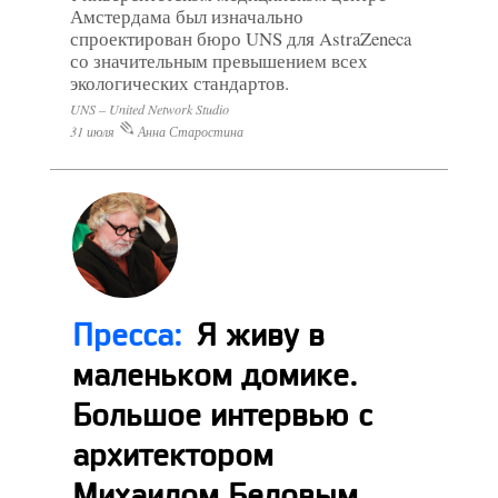
Амстердама был изначально
спроектирован бюро UNS для AstraZeneca
со значительным превышением всех
экологических стандартов.
UNS – United Network Studio
31 июля
Анна Старостина
Пресса:
Я живу в
маленьком домике.
Большое интервью с
архитектором
Михаилом Беловым