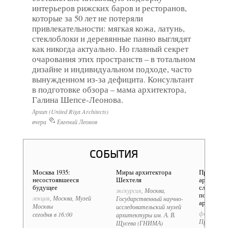
интерьеров рижских баров и ресторанов,
которые за 50 лет не потеряли
привлекательности: мягкая кожа, латунь,
стеклоблоки и деревянные панно выглядят
как никогда актуально. Но главный секрет
очарования этих пространств – в тотальном
дизайне и индивидуальном подходе, часто
вынужденном из-за дефицита. Консультант
в подготовке обзора – мама архитектора,
Галина Шепсе-Леонова.
Архип (United Riga Architects)
вчера
Евгений Леонов
СОБЫТИЯ
Москва 1935:
Миры архитектора
Прогулки 
несостоявшееся
Шехтеля
архитект
будущее
следам пу
экскурсия
, Москва,
по совре
лекция
, Москва, Музей
Государственный научно-
архитект
Москвы
исследовательский музей
фестиваль
сегодня в 16:00
архитектуры им. А. В.
Прогулки 
Щусева (ГНИМА)