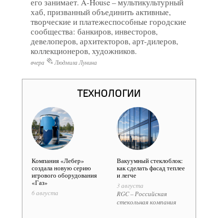
его занимает. A-House – мультикультурный
хаб, призванный объединить активные,
творческие и платежеспособные городские
сообщества: банкиров, инвесторов,
девелоперов, архитекторов, арт-дилеров,
коллекционеров, художников.
вчера
Людмила Лунина
ТЕХНОЛОГИИ
​Компания «Лебер»
Вакуумный стеклоблок:
ГК B
создала новую серию
как сделать фасад теплее
нови
игрового оборудования
и легче
28 ию
«Газ»
3 августа
Груп
6 августа
RGC – Российская
стекольная компания