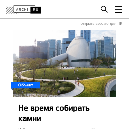
РОССИЯ
МИР
ТЕХНОЛОГИИ
открыть версию для ПК
ИНТЕРЬЕР
ПРЕССА
АРХИТЕКТОРЫ
ПРОЕКТЫ
КОНКУРСЫ
СОБЫТИЯ
КНИГИ
ВАКАНСИИ
Объект
Не время собирать
камни