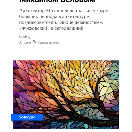
Архитектор Михаил Белов застал четыре
больших периода в архитектуре:
позднесоветский, «лихие девяностые»,
«лужковский» и сегодняшний
Сноб.ру
31 июля
Чермен Дзгоев
Конкурс