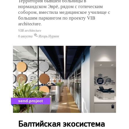
Территория бывшей больницы в
нормандском Эврё, рядом с готическим
собором, вместила медицинское училище с
большим паркингом по проекту VIB
architecture.
VIB architecture
6 августа
Игорь Нуряев
send.project
Балтийская экосистема