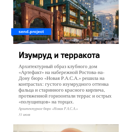
send.project
Изумруд и терракота
Архитектурный образ клубного дом
«Артефакт» на набережной Ростова-на-
Дону бюро «Новая Р.А.С.А.» решила на
контрастах: густого изумрудного оттенка
фальца и старинного красного кирпича,
протяженной горизонтали террас и острых
«полущипцов» на торцах.
Архитектурное бюро «Новая Р.А.С.А.»
31 июля