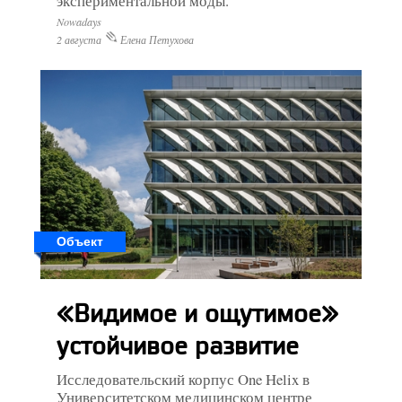
экспериментальной моды.
Nowadays
2 августа
Елена Петухова
Объект
«Видимое и ощутимое»
устойчивое развитие
Исследовательский корпус One Helix в
Университетском медицинском центре