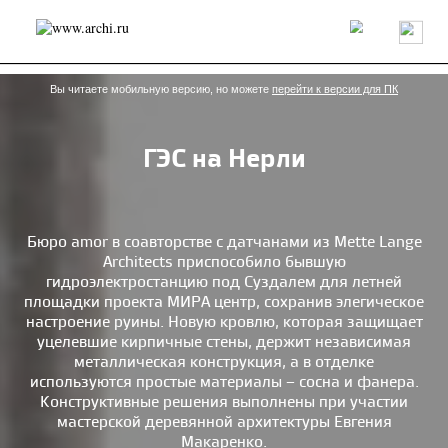
Россия
Мир
Технологии
Интерьер
Пресса
Архитекторы
Проекты
Конкурсы
События
Книги
Вакансии
Вы читаете мобильную версию, но можете
перейти к версии для ПК
ГЭС на Нерли
send.project
Анонсы конкурсов
Блог
Журнал
Интервью
Исследование
Мнение
Обзор
Объект
Результаты конкурса
Репортаж
Рецензия
Архитектура
Выставка
Бюро amor в соавторстве с датчанами из Mette Lange
Architects приспособило бывшую
Дизайн
Иностранцы в России
Интерьер
гидроэлектростанцию под Суздалем для летней
Книги
Наследие
Образование
Урбанистика
площадки проекта МИРА центр, сохранив элегическое
Эко
настроение руины. Новую кровлю, которая защищает
уцелевшие кирпичные стены, держит независимая
металлическая конструкция, а в отделке
используются простые материалы – сосна и фанера.
Конструктивные решения выполнены при участии
мастерской деревянной архитектуры Евгения
Макаренко.