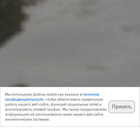
send.project
19 Июня 2025
Мы используем файлы cookie как указано в
политике
182
Архитектура
конфиденциальности
, чтобы обеспечивать правильную
работу нашего веб-сайта, функций социальных сетей и
Принять
анализировать сетевой трафик. Мы также предоставляем
подпишитесь на наш
✕
телеграм @archi_ru
информацию об использовании вами нашего веб-сайта
Amor
аналитическим системам.
ГЭС на Нерли
,
Россия
Заполицы