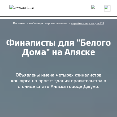
Россия
Мир
Технологии
Интерьер
Пресса
Архитекторы
Проекты
Конкурсы
События
Книги
Вакансии
Вы читаете мобильную версию, но можете
перейти к версии для ПК
Финалисты для "Белого
send.project
Анонсы конкурсов
Блог
Дома" на Аляске
Журнал
Интервью
Исследование
Мнение
Обзор
Объект
Результаты конкурса
Репортаж
Рецензия
Архитектура
Выставка
Дизайн
Иностранцы в России
Интерьер
Объявлены имена четырех финалистов
Книги
Наследие
Образование
Урбанистика
конкурса на проект здания правительства в
Эко
столице штата Аляска городе Джуно.