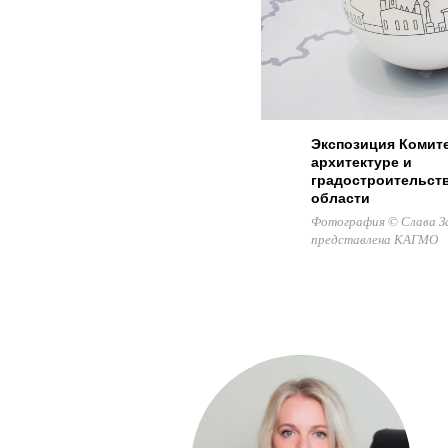
Экспозиция Комите
архитектуре и
градостроительст
области
Фотография © Слава З
представлена КАГМО