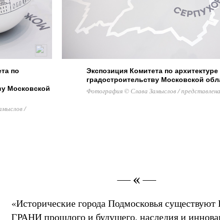
Экспозиция Комитета по архитектуре
та по
градостроительству Московской обл
ву Московской
Фотография © Слава Замыслов / представле
амыслов /
«Исторические города Подмосковья существуют
ГРАНИ прошлого и будущего, наследия и иннова