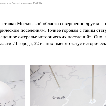
амыслов / представлена КАГМО
ыставки Московской области совершенно другая – 
рическим поселениям. Точнее городам с таким стат
есценное ожерелье исторических поселений». Оно, 
ласти 74 города, 22 из них имеют статус историчес