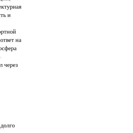
тектурная
ть и
ортной
ответ на
мосфера
–
л через
 долго