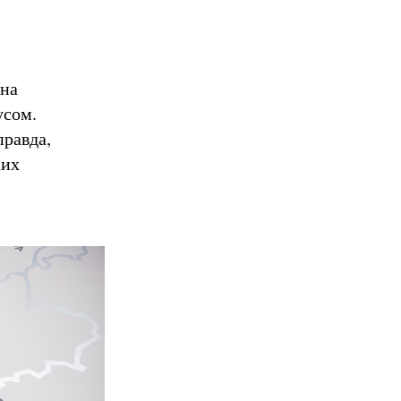
она
усом.
правда,
ких