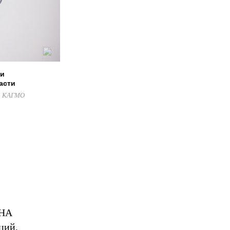
 и
асти
на КАГМО
 НА
ций,