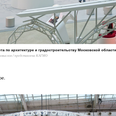
та по архитектуре и градостроительству Московской област
амыслов / представлена КАГМО
ое.