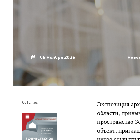
05 Ноября 2025
Ново
Экспозиция арх
Событие:
области, привы
пространство З
объект, пригла
некое скульпту