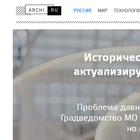
РОССИЯ
МИР
ТЕХНОЛОГИ
Историчес
актуализир
Проблема давня
Градведомство МО 
но 