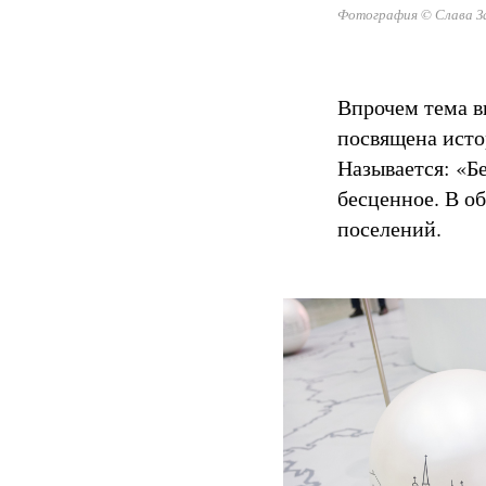
Фотография © Слава З
Впрочем тема в
посвящена исто
Называется: «Б
бесценное. В об
поселений.