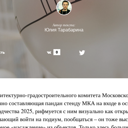
Автор текста:
Юлия Тарабарина
сть
0
итектурно-градостроительного комитета Московск
чно составляющая пандан стенду МКА на входе в о
одчества 2025, рифмуется с ним визуально как отк
шающий войти на подиум, пообщаться – он тоже выс
рное «насаждение» из объектов. Только здесь больш