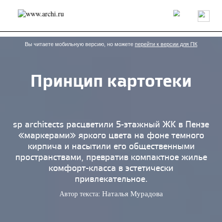
Россия
Мир
Технологии
Интерьер
Пресса
Архитекторы
Проекты
Конкурсы
События
Книги
Вакансии
Вы читаете мобильную версию, но можете
перейти к версии для ПК
Принцип картотеки
send.project
Анонсы конкурсов
Блог
Журнал
Интервью
Исследование
Мнение
Обзор
Объект
Результаты конкурса
Репортаж
Рецензия
Архитектура
Выставка
sp architects расцветили 5-этажный ЖК в Пензе
Дизайн
Иностранцы в России
Интерьер
«маркерами» яркого цвета на фоне темного
Книги
Наследие
Образование
Урбанистика
кирпича и насытили его общественными
Эко
пространствами, превратив компактное жилье
комфорт-класса в эстетически
привлекательное.
Автор текста:
Наталья Мурадова