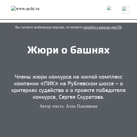
Россия
Мир
Технологии
Интерьер
Пресса
Архитекторы
Проекты
Конкурсы
События
Книги
Вакансии
Вы читаете мобильную версию, но можете
перейти к версии для ПК
Жюри о башнях
send.project
Анонсы конкурсов
Блог
Журнал
Интервью
Исследование
Мнение
Обзор
Объект
Результаты конкурса
Репортаж
Рецензия
Архитектура
Выставка
Члены жюри конкурса на жилой комплекс
Дизайн
Иностранцы в России
Интерьер
компании «ПИК» на Рублевском шоссе – о
Книги
Наследие
Образование
Урбанистика
критериях судейства и о проекте победителя
Эко
конкурса, Сергея Скуратова.
Автор текста:
Алла Павликова