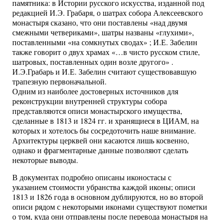
памятника: в Истории русского искусства, изданной под
редакцией И.Э. Грабаря, о шатрах собора Алексеевского
монастыря сказано, что они поставлены «над двумя
смежными четвериками», шатры названы «глухими»,
поставленными «на сомкнутых сводах» ; И.Е. Забелин
также говорит о двух храмах «…в чисто русском стиле,
шатровых, поставленных один возле другого» .
И.Э.Грабарь и И.Е. Забелин считают существовавшую
трапезную первоначальной.
Одним из наиболее достоверных источников для
реконструкции внутренней структуры собора
представляются описи монастырского имущества,
сделанные в 1813 и 1824 гг. и хранящиеся в ЦИАМ, на
которых и хотелось бы сосредоточить наше внимание.
Архитектуры церквей они касаются лишь косвенно,
однако и фрагментарные данные позволяют сделать
некоторые выводы.
В документах подробно описаны иконостасы с
указанием стоимости убранства каждой иконы; описи
1813 и 1826 года в основном дублируются, но во второй
описи рядом с некоторыми иконами существуют пометки
о том, куда они отправлены после перевода монастыря на