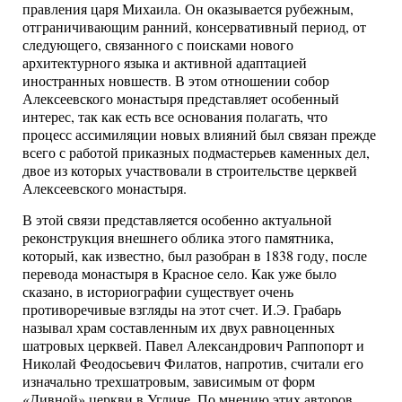
правления царя Михаила. Он оказывается рубежным,
отграничивающим ранний, консервативный период, от
следующего, связанного с поисками нового
архитектурного языка и активной адаптацией
иностранных новшеств. В этом отношении собор
Алексеевского монастыря представляет особенный
интерес, так как есть все основания полагать, что
процесс ассимиляции новых влияний был связан прежде
всего с работой приказных подмастерьев каменных дел,
двое из которых участвовали в строительстве церквей
Алексеевского монастыря.
В этой связи представляется особенно актуальной
реконструкция внешнего облика этого памятника,
который, как известно, был разобран в 1838 году, после
перевода монастыря в Красное село. Как уже было
сказано, в историографии существует очень
противоречивые взгляды на этот счет. И.Э. Грабарь
называл храм составленным их двух равноценных
шатровых церквей. Павел Александрович Раппопорт и
Николай Феодосьевич Филатов, напротив, считали его
изначально трехшатровым, зависимым от форм
«Дивной» церкви в Угличе. По мнению этих авторов,