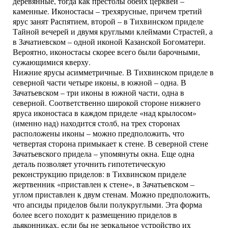
деревянные, тогда как престолы обеих церквей –
каменные. Иконостасы – трехярусные, причем третий
ярус занят Распятием, второй – в Тихвинском приделе
Тайной вечерей и двумя круглыми клеймами Страстей, а
в Зачатиевском – одной иконой Казанской Богоматери.
Вероятно, иконостасы скорее всего были барочными,
сужающимися кверху.
Нижние ярусы асимметричные. В Тихвинском приделе в
северной части четыре иконы, в южной – одна. В
Зачатьевском – три иконы в южной части, одна в
северной. Соответственно широкой стороне нижнего
яруса иконостаса в каждом приделе «над крылосом»
(именно над) находится столб, на трех сторонах
расположены иконы – можно предположить, что
четвертая сторона примыкает к стене. В северной стене
Зачатьевского придела – упомянуты окна. Еще одна
деталь позволяет уточнить гипотетическую
реконструкцию приделов: в Тихвинском приделе
жертвенник «приставлен к стене», в Зачатьевском –
углом приставлен к двум стенам. Можно предположить,
что апсиды приделов были полукруглыми. Эта форма
более всего походит к размещению приделов в
дьяконниках, если бы не зеркальное устройство их