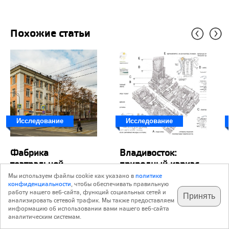
Похожие статьи
Исследование
Исследование
Фабрика
Владивосток:
театральной
природный каркас
косметики
прибрежного
Мы используем файлы cookie как указано в
политике
конфиденциальности
, чтобы обеспечивать правильную
города
В Перово планируют подать
работу нашего веб-сайта, функций социальных сетей и
Принять
анализировать сетевой трафик. Мы также предоставляем
заявку на статус выявленного
Пространственные
подпишитесь на наш
✕
телеграм @archi_ru
информацию об использовании вами нашего веб-сайта
объекта наследия для
характеристики
аналитическим системам.
«Фабрики театральной
естественных низкогорных