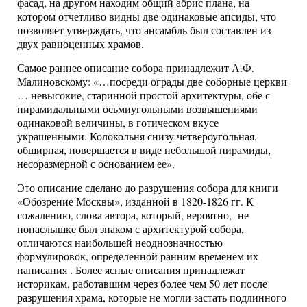
фасад, на другом находим общий абрис плана, на
котором отчетливо видны две одинаковые апсиды, что
позволяет утверждать, что ансамбль был составлен из
двух равноценных храмов.
Самое раннее описание собора принадлежит А.Ф.
Малиновскому: «…посреди ограды две соборные церкви
… невысокие, старинной простой архитектуры, обе с
пирамидальными осьмиугольными возвышениями
одинаковой величины, в готическом вкусе
украшенными. Колокольня снизу четвероугольная,
обширная, повершается в виде небольшой пирамиды,
несоразмерной с основанием ее».
Это описание сделано до разрушения собора для книги
«Обозрение Москвы», изданной в 1820-1826 гг. К
сожалению, слова автора, который, вероятно, не
понаслышке был знаком с архитектурой собора,
отличаются наибольшей неоднозначностью
формулировок, определенной ранним временем их
написания . Более ясные описания принадлежат
историкам, работавшим через более чем 50 лет после
разрушения храма, которые не могли застать подлинного