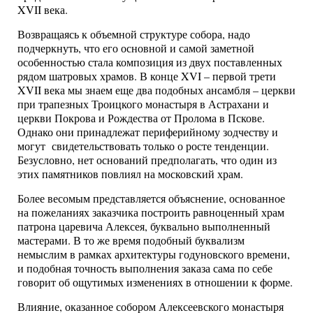
XVII века.
Возвращаясь к объемной структуре собора, надо
подчеркнуть, что его основной и самой заметной
особенностью стала композиция из двух поставленных
рядом шатровых храмов. В конце XVI – первой трети
XVII века мы знаем еще два подобных ансамбля – церкви
при трапезных Троицкого монастыря в Астрахани и
церкви Покрова и Рождества от Пролома в Пскове.
Однако они принадлежат периферийному зодчеству и
могут свидетельствовать только о росте тенденции.
Безусловно, нет оснований предполагать, что один из
этих памятников повлиял на московский храм.
Более весомым представляется объяснение, основанное
на пожеланиях заказчика построить равноценный храм
патрона царевича Алексея, буквально выполненный
мастерами. В то же время подобный буквализм
немыслим в рамках архитектуры годуновского времени,
и подобная точность выполнения заказа сама по себе
говорит об ощутимых изменениях в отношении к форме.
Влияние, оказанное собором Алексеевского монастыря