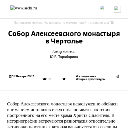
Россия
Мир
Технологии
Интерьер
Пресса
Архитекторы
Вы читаете мобильную версию, но можете
перейти к версии для ПК
Проекты
Конкурсы
События
Книги
Вакансии
Собор Алексеевского монастыря
в Чертолье
send.project
Анонсы конкурсов
Блог
Автор текста:
Журнал
Интервью
Исследование
Мнение
Ю.В. Тарабарина
Обзор
Объект
Результаты конкурса
Репортаж
Рецензия
Архитектура
Выставка
Дизайн
Иностранцы в России
Интерьер
19 Января 2007
Исследование
0
История архитектуры
Книги
Наследие
Образование
Урбанистика
Эко
Cобор Алексеевского монастыря незаслуженно обойден
вниманием историков искусства, оставаясь «в тени»
построенного на его месте храма Христа Спасителя. В
историографии встречаются разногласия относительно
датировки памятника, которая варьируется от середины