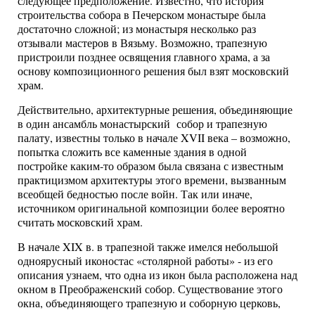
следующее предположение. Известно, что история
строительства собора в Печерском монастыре была
достаточно сложной; из монастыря несколько раз
отзывали мастеров в Вязьму. Возможно, трапезную
пристроили позднее освящения главного храма, а за
основу композиционного решения был взят московский
храм.
Действительно, архитектурные решения, объединяющие
в один ансамбль монастырский собор и трапезную
палату, известны только в начале XVII века – возможно,
попытка сложить все каменные здания в одной
постройке каким-то образом была связана с известным
практицизмом архитектуры этого времени, вызванным
всеобщей бедностью после войн. Так или иначе,
источником оригинальной композиции более вероятно
считать московский храм.
В начале XIX в. в трапезной также имелся небольшой
одноярусный иконостас «столярной работы» - из его
описания узнаем, что одна из икон была расположена над
окном в Преображенский собор. Существование этого
окна, объединяющего трапезную и соборную церковь,