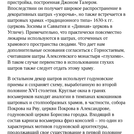
пристройка, построенная Джоном Талером.
Впоследствии он получает широкое распространение в
декоративных шатрах «узорочья», но также встречается в
шатровых храмах «традиционного типа» 1630-х гг.
(церковь Зосимы и Савватия и «Дивная» церковь в
Угличе). Примечательно, что практически повсеместно
люкарны используются в шатрах, отсеченных от
храмового пространства сводами. Что дает нам
дополнительные основания согласиться с Горностаевым,
считавшим шатры Алексеевского монастыря «глухими».
В таком случае первенство в использовании глухих
шатров также следует отдать этому храму.
В остальном декор шатров использует годуновские
приемы и сохраняет схему, выработанную во второй
половине XVI столетия. Круглые окна в гранях
восьмериков находят аналогии в тимпанах кокошников
шатровых и столпообразных храмов, в частности, собора
Покрова на Рву, церкви Покрова в Александрове,
годуновской церкви Борисова городка. Входящий в
состав карниза восьмерика фриз консолей – это один из
характерных мотивов годуновской архитектуры,
продолжавший свое существование в первой половине