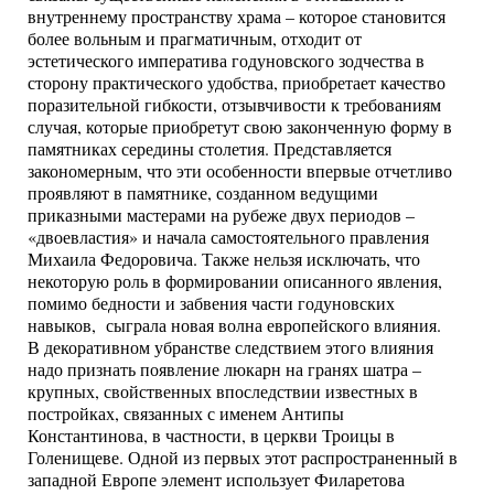
внутреннему пространству храма – которое становится
более вольным и прагматичным, отходит от
эстетического императива годуновского зодчества в
сторону практического удобства, приобретает качество
поразительной гибкости, отзывчивости к требованиям
случая, которые приобретут свою законченную форму в
памятниках середины столетия. Представляется
закономерным, что эти особенности впервые отчетливо
проявляют в памятнике, созданном ведущими
приказными мастерами на рубеже двух периодов –
«двоевластия» и начала самостоятельного правления
Михаила Федоровича. Также нельзя исключать, что
некоторую роль в формировании описанного явления,
помимо бедности и забвения части годуновских
навыков, сыграла новая волна европейского влияния.
В декоративном убранстве следствием этого влияния
надо признать появление люкарн на гранях шатра –
крупных, свойственных впоследствии известных в
постройках, связанных с именем Антипы
Константинова, в частности, в церкви Троицы в
Голенищеве. Одной из первых этот распространенный в
западной Европе элемент использует Филаретова