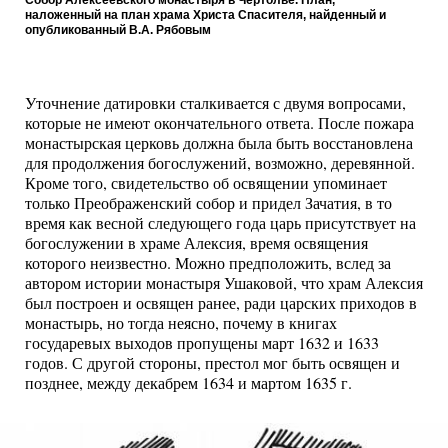
Собор Алексеевского монастыря в Чертолье. План,
наложенный на план храма Христа Спасителя, найденный и
опубликованный В.А. Рябовым
Уточнение датировки сталкивается с двумя вопросами,
которые не имеют окончательного ответа. После пожара
монастырская церковь должна была быть восстановлена
для продолжения богослужений, возможно, деревянной.
Кроме того, свидетельство об освящении упоминает
только Преображенский собор и придел Зачатия, в то
время как весной следующего года царь присутствует на
богослужении в храме Алексия, время освящения
которого неизвестно. Можно предположить, вслед за
автором истории монастыря Ушаковой, что храм Алексия
был построен и освящен ранее, ради царских приходов в
монастырь, но тогда неясно, почему в книгах
государевых выходов пропущены март 1632 и 1633
годов. С другой стороны, престол мог быть освящен и
позднее, между декабрем 1634 и мартом 1635 г.