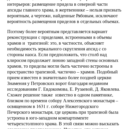
интерьеров: размещение придела в северной части
апсиды главного храма, в жертвеннике – нельзя признать
вероятным, а чертежи, найденные Рябовым, исключают
вероятность размещения приделов в отдельных объемах.
Поэтому более вероятным представляется вариант
реконструкции с приделами, встроенными в объемы
храмов и трапезной: это, в частности, объясняет
необходимость зеркального скругления апсид c со
стороны наоса. Если предположить, что столб над
клиросом продолжает линию западной стены основных
храмов, то приделы могли быть частично встроены в
пространство трапезной, частично – храмов. Подобный
прием известен в значительно более поздней церкви
Знамения у Петровских ворот благодаря недавним
исследованиям Г. Евдокимова, Е. Рузаевой, Д. Яковлева.
Схожее решение также известно в одном памятнике,
близком по времени собору Алексеевского монастыря –
освященном в 1631 г. соборе Нижегородского
Печерского монастыря, где церковь при трапезной была
устроена в юго-западном компартименте
четырехстолпного храма. В этой связи можно высказать