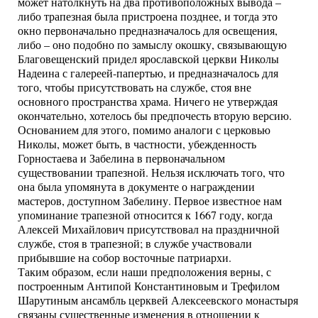
может натолкнуть на два противоположных вывода –
либо трапезная была пристроена позднее, и тогда это
окно первоначально предназначалось для освещения,
либо – оно подобно по замыслу окошку, связывающую
Благовещенский придел ярославской церкви Николы
Надеина с галереей-папертью, и предназначалось для
того, чтобы присутствовать на службе, стоя вне
основного пространства храма. Ничего не утверждая
окончательно, хотелось бы предпочесть вторую версию.
Основанием для этого, помимо аналоги с церковью
Николы, может быть, в частности, убежденность
Горностаева и Забелина в первоначальном
существовании трапезной. Нельзя исключать того, что
она была упомянута в документе о награждении
мастеров, доступном Забелину. Первое известное нам
упоминание трапезной относится к 1667 году, когда
Алексей Михайлович присутствовал на праздничной
службе, стоя в трапезной; в службе участвовали
прибывшие на собор восточные патриархи.
Таким образом, если наши предположения верны, с
построенным Антипой Константиновым и Трефилом
Шарутиным ансамбль церквей Алексеевского монастыря
связаны существенные изменения в отношении к