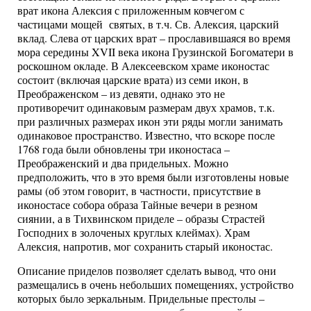
врат икона Алексия с приложенным ковчегом с
частицами мощей святых, в т.ч. Св. Алексия, царский
вклад. Слева от царских врат – прославившаяся во время
мора середины XVII века икона Грузинской Богоматери в
роскошном окладе. В Алексеевском храме иконостас
состоит (включая царские врата) из семи икон, в
Преображенском – из девяти, однако это не
противоречит одинаковым размерам двух храмов, т.к.
при различных размерах икон эти ряды могли занимать
одинаковое пространство. Известно, что вскоре после
1768 года были обновлены три иконостаса –
Преображенский и два придельных. Можно
предположить, что в это время были изготовлены новые
рамы (об этом говорит, в частности, присутствие в
иконостасе собора образа Тайные вечери в резном
сиянии, а в Тихвинском приделе – образы Страстей
Господних в золоченых круглых клеймах). Храм
Алексия, напротив, мог сохранить старый иконостас.
Описание приделов позволяет сделать вывод, что они
размещались в очень небольших помещениях, устройство
которых было зеркальным. Придельные престолы –