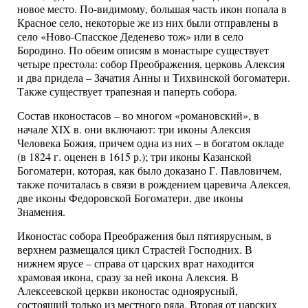
новое место. По-видимому, большая часть икон попала в
Красное село, некоторые же из них были отправлены в
село «Ново-Спасское Деденево тож» или в село
Бородино. По обеим описям в монастыре существует
четыре престола: собор Преображения, церковь Алексия
и два придела – Зачатия Анны и Тихвинской богоматери.
Также существует трапезная и паперть собора.
Состав иконостасов – во многом «романовский», в
начале XIX в. они включают: три иконы Алексия
Человека Божия, причем одна из них – в богатом окладе
(в 1824 г. оценен в 1615 р.); три иконы Казанской
Богоматери, которая, как было доказано Г. Павловичем,
также почиталась в связи в рождением царевича Алексея,
две иконы Федоровской Богоматери, две иконы
Знамения.
Иконостас собора Преображения был пятиярусным, в
верхнем размещался цикл Страстей Господних. В
нижнем ярусе – справа от царских врат находится
храмовая икона, сразу за ней икона Алексия. В
Алексеевской церкви иконостас одноярусный,
состоящий только из местного ряда. Вторая от царских