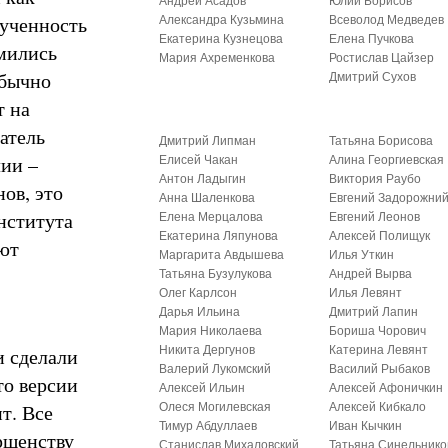
Андрей Асадов
Юлий Борисов
рученность
Александра Кузьмина
Всеволод Медведев
Екатерина Кузнецова
Елена Пучкова
емились
Мария Ахременкова
Ростислав Цайзер
Обычно
Дмитрий Сухов
т на
атель
Дмитрий Липман
Татьяна Борисова
лии –
Елисей Чакан
Алина Георгиевская
Антон Ладыгин
Виктория Раубо
ов, это
Анна Шаленкова
Евгений Задорожни
нститута
Елена Мерцалова
Евгений Леонов
Екатерина Ляпунова
Алексей Полищук
ют
Маргарита Авдышева
Илья Уткин
Татьяна Бузулукова
Андрей Вырва
Олег Карлсон
Илья Левянт
Дарья Ильина
Дмитрий Лапин
Мария Николаева
Бориша Чорович
и сделали
Никита Дергунов
Катерина Левянт
Валерий Лукомский
Василий Рыбаков
то версии
Алексей Ильин
Алексей Афоничкин
т. Все
Олеся Могилевская
Алексей Кибкало
Тимур Абдуллаев
Иван Кычкин
ршенству
Станислав Михаловский
Татьяна Синельнико