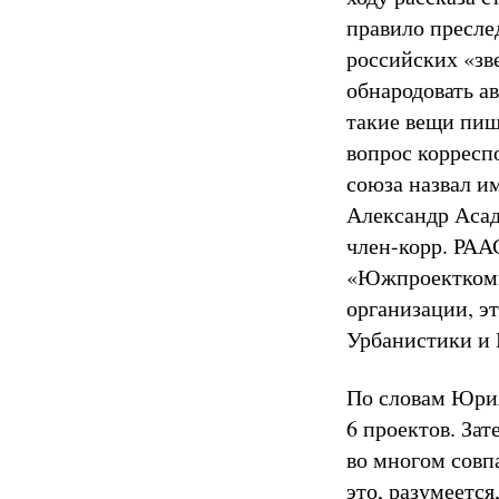
правило пресле
российских «зв
обнародовать а
такие вещи пишу
вопрос корресп
союза назвал и
Александр Асад
член-корр. РАА
«Южпроекткомм
организации, э
Урбанистики и 
По словам Юрия
6 проектов. Зат
во многом совпа
это, разумеетс