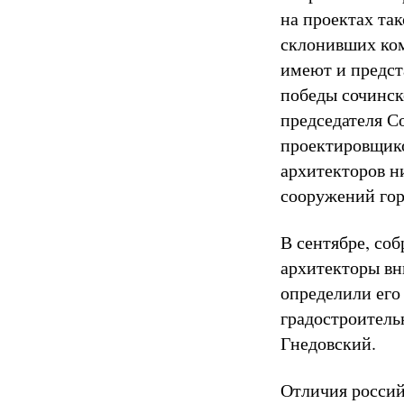
на проектах так
склонивших ком
имеют и предст
победы сочинск
председателя С
проектировщико
архитекторов н
сооружений гор
В сентябре, со
архитекторы вн
определили его
градостроитель
Гнедовский.
Отличия российс