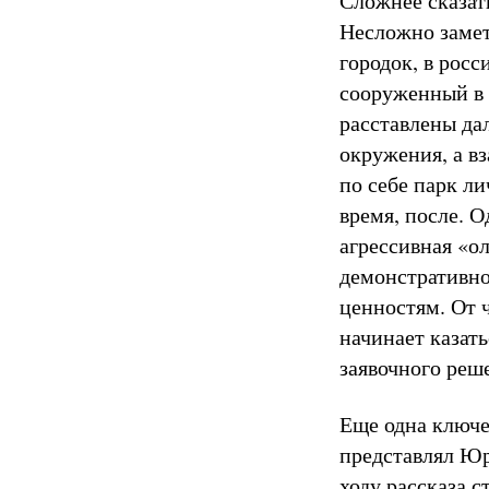
Сложнее сказать
Несложно замет
городок, в рос
сооруженный в 
расставлены да
окружения, а в
по себе парк ли
время, после. О
агрессивная «о
демонстративно
ценностям. От 
начинает казать
заявочного реш
Еще одна ключе
представлял Юр
ходу рассказа с