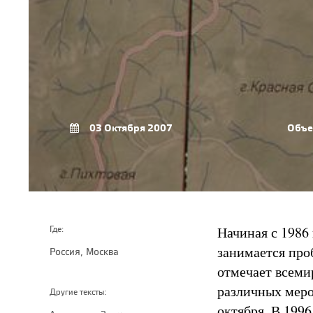
03 Октября 2007
Объе
Начиная с 1986
Где:
занимается про
Россия, Москва
отмечает всеми
различных меро
Другие тексты:
октября. В 199