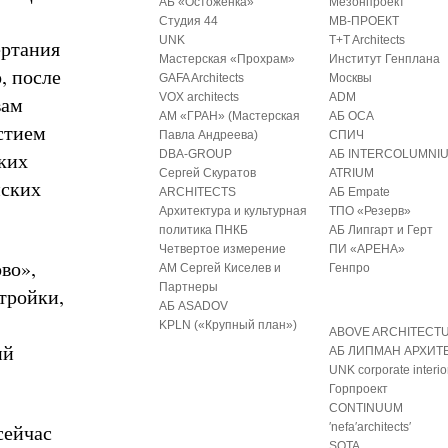
АБ «Остоженка»
Мезонпроект
Студия 44
МВ-ПРОЕКТ
UNK
T+T Architects
ертания
Мастерская «Прохрам»
Институт Генплана
, после
GAFA Architects
Москвы
VOX architects
ADM
вам
АМ «ГРАН» (Мастерская
АБ ОСА
стием
Павла Андреева)
СПИЧ
ких
DBA-GROUP
АБ INTERCOLUMNI
Сергей Скуратов
ATRIUM
йских
ARCHITECTS
АБ Empate
Архитектура и культурная
ТПО «Резерв»
политика ПНКБ
АБ Липгарт и Герт
Четвертое измерение
ПИ «АРЕНА»
во»,
АМ Сергей Киселев и
Генпро
Партнеры
тройки,
АБ ASADOV
KPLN («Крупный план»)
ABOVE ARCHITECT
ий
АБ ЛИПМАН АРХИТ
UNK corporate interio
Горпроект
CONTINUUM
сейчас
′nefa′architects′
SOTA