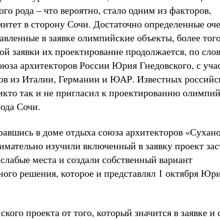
ого рода – что вероятно, стало одним из факторов,
итет в сторону Сочи. Достаточно определенные оч
авленные в заявке олимпийские объекты, более того
ой заявки их проектирование продолжается, по сло
оюза архитекторов России Юрия Гнедовского, с уча
в из Италии, Германии и ЮАР. Известных российс
икто так и не пригласил к проектированию олимпи
ода Сочи.
бравшись в доме отдыха союза архитекторов «Сухано
имательно изучили включенный в заявку проект зас
 слабые места и создали собственный вариант
ного решения, которое и представлял 1 октября Юр
кого проекта от того, который значится в заявке и 