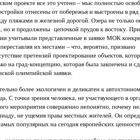
ском проекте все это учтено – мыс полностью осво
стройки отнесены от побережья и выстроены в ряд
ду пляжами и железной дорогой. Озера не только о
х, но и продолжены цепочкой прудов к востоку. При
ии учитывали представленные в заявке МОК конкр
переставляя их местами – что, вероятно, призвано
сутствие претензий проектирование объектов, котор
лько на град-концепцию, которая была закончена и с
нской олимпийской заявки.
тельно более экологичен и деликатен к автохтонно
да. С точки зрения человека, не участвующего в ор
ого мероприятия совершенно непонятно, почему не
иаду, не ущемив права местных жителей. Он опре
 самых популярных на сегодня европейских ценносте