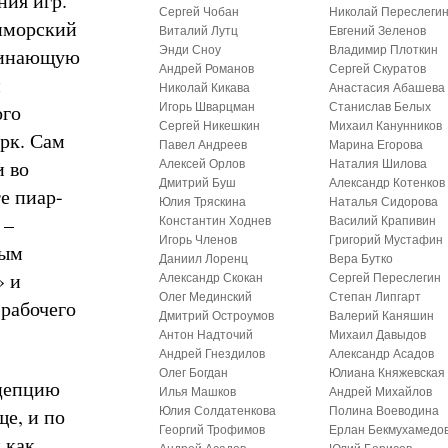
ния игр.
Сергей Чобан
Николай Переслеги
риморский
Виталий Лутц
Евгений Зеленов
оминающую
Энди Сноу
Владимир Плоткин
Андрей Романов
Сергей Скуратов
и
Николай Кикава
Анастасия Абашева
ого
Игорь Шварцман
Станислав Белых
Сергей Никешкин
Михаил Канунников
рк. Сам
Павел Андреев
Марина Егорова
и во
Алексей Орлов
Наталия Шилова
Дмитрий Буш
Александр Котенков
е пиар-
Юлия Тряскина
Наталья Сидорова
 –
Константин Ходнев
Василий Крапивин
Игорь Членов
Григорий Мустафин
ным
Даниил Лоренц
Вера Бутко
» и
Александр Скокан
Сергей Переслегин
Олег Мединский
Степан Липгарт
 рабочего
Дмитрий Остроумов
Валерий Каняшин
Антон Надточий
Михаил Давыдов
Андрей Гнездилов
Александр Асадов
Олег Богдан
Юлиана Княжевская
нцепцию
Илья Машков
Андрей Михайлов
е, и по
Юлия Солдатенкова
Полина Воеводина
Георгий Трофимов
Ерлан Бекмухамедо
 как