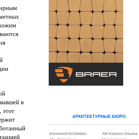
мирным
аметных
охожим
иваются
ня
й
ции
ой
овавшей в
 этот
АРХИТЕКТУРНЫЕ БЮРО
держит
аботанный
Kleinewelt Architekten
АМ Алексея Ильина
изацией