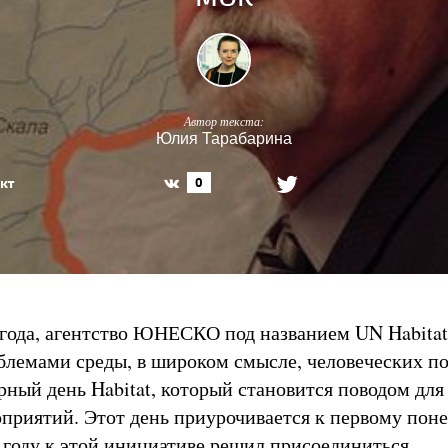
Автор текста:
Юлия Тарабарина
кт
0
 года, агентство ЮНЕСКО под названием UN Habitat
блемами среды, в широком смысле, человеческих п
рный день Habitat, который становится поводом для
приятий. Этот день приурочивается к первому пон
6 году к этой инициативе решил присоединиться