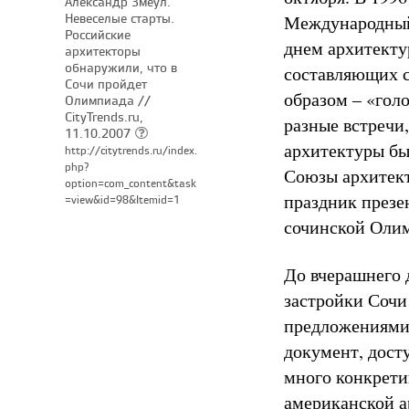
Александр Змеул.
Невеселые старты.
Международный
Российские
днем архитекту
архитекторы
обнаружили, что в
составляющих 
Сочи пройдет
образом – «гол
Олимпиада //
CityTrends.ru,
разные встречи,
11.10.2007
архитектуры бы
http://citytrends.ru/index.
php?
Союзы архитек
option=com_content&task
праздник презе
=view&id=98&Itemid=1
сочинской Оли
До вчерашнего 
застройки Сочи
предложениями 
документ, дост
много конкрети
американской а