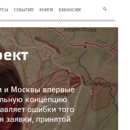
РСЫ
СОБЫТИЯ
КНИГИ
ВАКАНСИИ
оект
и и Москвы впервые
ельную концепцию
равляет ошибки того
 заявки, принятой