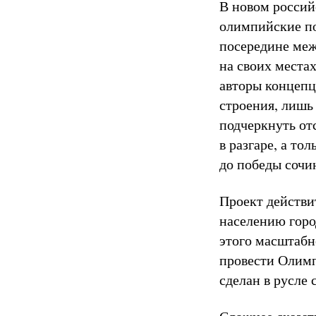
В новом россий
олимпийские по
посередине меж
на своих места
авторы концепц
строения, лишь 
подчеркнуть от
в разгаре, а то
до победы сочи
Проект действи
населению горо
этого масштабн
провести Олимп
сделан в русле