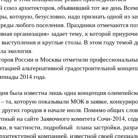
 союз архитекторов, объявивший тот же день Все
ры, которую, безусловно, надо признать одной из з
среды любого поселения. Праздники отмечаются п
овная организация» задает тему, к которой приуроч
 выступления и круглые столы. В этом году темой д
ла экология.
торов России и Москвы отметили профессиональны
нтацией альтернативной градостроительной концеп
мпиады 2014 года.
дня была известна лишь одна концепция олимпийск
 – та, которую показывали МОК в заявке, конкурир
других городов в начале июля. Помимо общих слов,
упный на сайте Заявочного комитета Сочи-2014, со
ки, в частности, подробный плана застройки, разр
рхитектурной компанией, известной своей специал