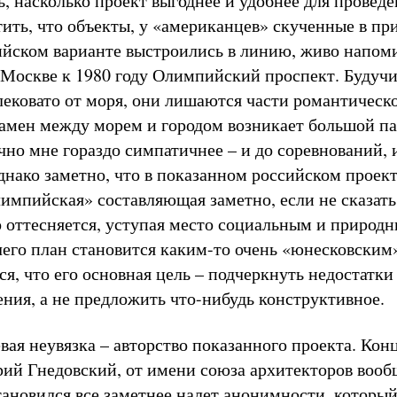
, насколько проект выгоднее и удобнее для проведе
ить, что объекты, у «американцев» скученные в п
сийском варианте выстроились в линию, живо нап
Москве к 1980 году Олимпийский проспект. Будуч
лековато от моря, они лишаются части романтическ
замен между морем и городом возникает большой па
чно мне гораздо симпатичнее – и до соревнований, 
днако заметно, что в показанном российском проект
лимпийская» составляющая заметно, если не сказать
 оттесняется, уступая место социальным и природ
чего план становится каким-то очень «юнесковским
ся, что его основная цель – подчеркнуть недостатки
ения, а не предложить что-нибудь конструктивное.
вая неувязка – авторство показанного проекта. Ко
ий Гнедовский, от имени союза архитекторов вообщ
тановился все заметнее налет анонимности, который