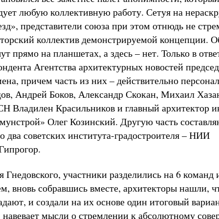
дует любую коллективную работу. Сетуя на нераск
езд», представители союза при этом отнюдь не стр
вторский коллектив демонстрируемой концепции. 
т прямо на планшетах, а здесь – нет. Только в отве
ондента Агентства архитектурных новостей председ
мена, причем часть из них – действительно персона
ов, Андрей Боков, Александр Скокан, Михаил Хазан
СН Владилен Красильников и главный архитектор и
унстрой» Олег Козинский. Другую часть составля
то два советских института-градостроителя – НИИ
Гипрогор.
 Гнедовского, участники разделились на 6 команд 
ем, вновь собравшись вместе, архитекторы нашли, ч
дают, и создали на их основе один итоговый вариан
я, навевает мысли о стремлении к абсолютному сове