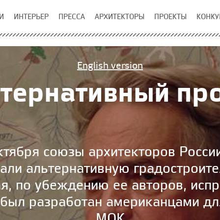
И
ИНТЕРЬЕР
ПРЕССА
АРХИТЕКТОРЫ
ПРОЕКТЫ
КОНКУ
English version
тернативный пр
октября союзы архитекторов Росси
али альтернативную градостроит
я, по убеждению ее авторов, исп
 был разработан американцами для
МОК