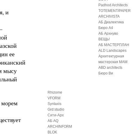
Padhod Architects
я, и
TOTEMENT/PAPER
ARCHIVISTA
АБ Диалектика
–
Бюро А4
АБ Архнуво
ной
ВЕЩЬ!
хазской
АБ МАСТЕРПЛАН
ALD Landscapes
дин ее
Архитектурная
риканский
мастерская МАМ
ABD architects
м мысу
Бюро Ви
ильный
Rhizome
VFORM
с морем
Syntaxis
Grd:studio
Сити-Арх
ществует
АБ AQ
ARCHINFORM
BLOK