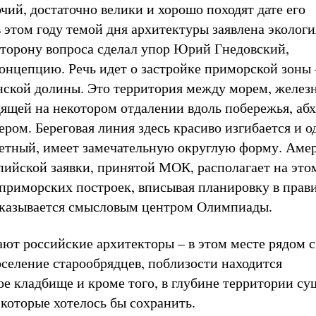
чий, достаточно велики и хорошо походят дате его
 этом году темой дня архитектуры заявлена экологи
сторону вопроса сделал упор Юрий Гнедовский,
онцепцию. Речь идет о застройке приморской зоны 
ской долины. Это территория между морем, желез
дящей на некотором отдалении вдоль побережья, аб
ром. Береговая линия здесь красиво изгибается и о
етный, имеет замечательную округлую форму. Аме
пийской заявки, принятой МОК, располагает на это
приморских построек, вписывая планировку в прав
оказывается смысловым центром Олимпиады.
ают российские архитекторы – в этом месте рядом 
селение старообрядцев, поблизости находится
ое кладбище и кроме того, в глубине территории су
 которые хотелось бы сохранить.