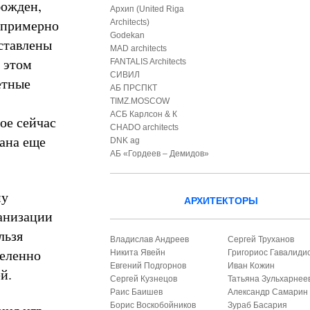
божден,
Архип (United Riga
 примерно
Architects)
Godekan
ставлены
MAD architects
 этом
FANTALIS Architects
СИВИЛ
етные
АБ ПРСПКТ
TIMZ.MOSCOW
АСБ Карлсон & К
ое сейчас
CHADO architects
дана еще
DNK ag
АБ «Гордеев – Демидов»
му
АРХИТЕКТОРЫ
ганизации
льзя
Владислав Андреев
Сергей Труханов
деленно
Никита Явейн
Григориос Гавалиди
Евгений Подгорнов
Иван Кожин
й.
Сергей Кузнецов
Татьяна Зульхарнее
Раис Баишев
Александр Самарин
Борис Воскобойников
Зураб Басария