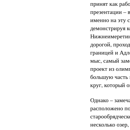
принят как рабо
презентации – в
именно на эту 
демонстрируя к
Нижнеимеретин
дорогой, прохо
границей и Адле
мыс, самый зам
проект из олим
большую часть 
круг, который 
Однако – замеч
расположено по
старообрядческ
несколько озер,