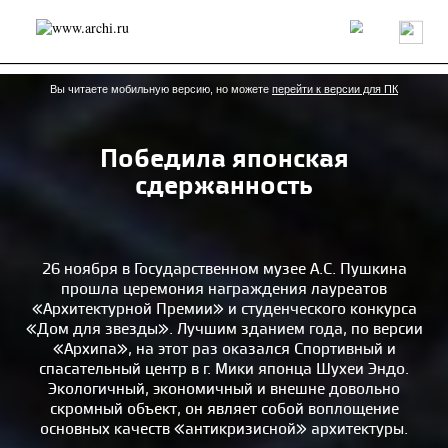
Россия
Мир
Технологии
Интерьер
Пресса
Архитекторы
Проекты
Конкурсы
События
Книги
Вакансии
Вы читаете мобильную версию, но можете
перейти к версии для ПК
Победила японская
send.project
Анонсы конкурсов
Блог
сдержанность
Журнал
Интервью
Исследование
Мнение
Обзор
Объект
Результаты конкурса
Репортаж
Рецензия
Архитектура
Выставка
Дизайн
Иностранцы в России
Интерьер
26 ноября в Государственном музее А.С. Пушкина
Книги
Наследие
Образование
Урбанистика
прошла церемония награждения лауреатов
«Архитектурной Премии» и студенческого конкурса
Эко
«Дом для звезды». Лучшим зданием года, по версии
«Архипа», на этот раз оказался Спортивный и
спасательный центр в г. Мики японца Шухеи Эндо.
Экологичный, экономичный и внешне довольно
скромный объект, он являет собой воплощение
основных качеств «антикризисной» архитектуры.