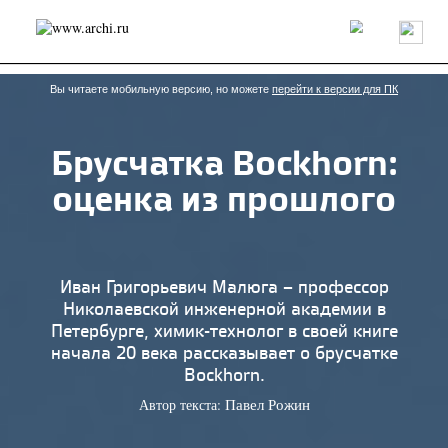
Россия
Мир
Технологии
Интерьер
Пресса
Архитекторы
Проекты
Конкурсы
События
Книги
Вакансии
Вы читаете мобильную версию, но можете
перейти к версии для ПК
Брусчатка Bockhorn:
send.project
Анонсы конкурсов
Блог
оценка из прошлого
Журнал
Интервью
Исследование
Мнение
Обзор
Объект
Результаты конкурса
Репортаж
Рецензия
Архитектура
Выставка
Дизайн
Иностранцы в России
Интерьер
Иван Григорьевич Малюга – профессор
Книги
Наследие
Образование
Урбанистика
Николаевской инженерной академии в
Эко
Петербурге, химик-технолог в своей книге
начала 20 века рассказывает о брусчатке
Bockhorn.
Автор текста:
Павел Рожин