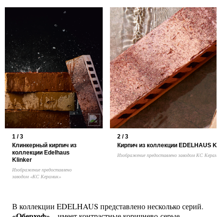
1 / 3
2 / 3
Клинкерный кирпич из
Кирпич из коллекции EDELHAUS 
коллекции Edelhaus
Изображение предоставлено заводом КС Кера
Klinker
Изображение предоставлено
заводом «КС Керамик»
В коллекции EDELHAUS представлено несколько серий.
«Оберхоф»
– имеет контрастные коричнево-серые