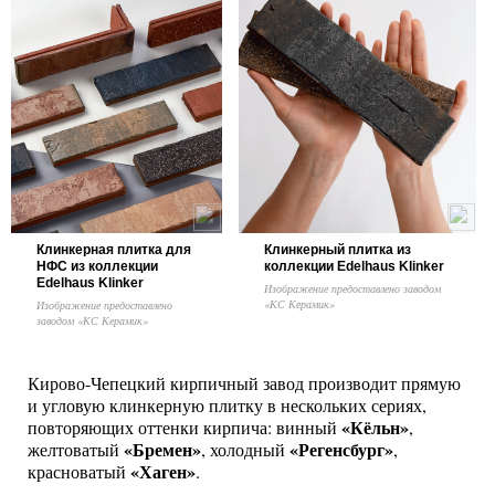
Клинкерная плитка для
Клинкерный плитка из
НФС из коллекции
коллекции Edelhaus Klinker
Edelhaus Klinker
Изображение предоставлено заводом
«КС Керамик»
Изображение предоставлено
заводом «КС Керамик»
Кирово-Чепецкий кирпичный завод производит прямую
и угловую клинкерную плитку в нескольких сериях,
«Кёльн»
повторяющих оттенки кирпича: винный
,
«Бремен»
«Регенсбург»
желтоватый
, холодный
,
«Хаген»
красноватый
.