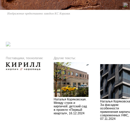
Изображение предоставлено заводом КС Керамик
Поставщики, технологии:
Другие тексты:
Наталья Коряковская. ​
Наталья Коряковская
Между строк и
За фасадом:
кирпичей: детский сад
особенности
в проекте «Первый
применения кирпич
квартал», 16.12.2024
современных НФС,
07.11.2024