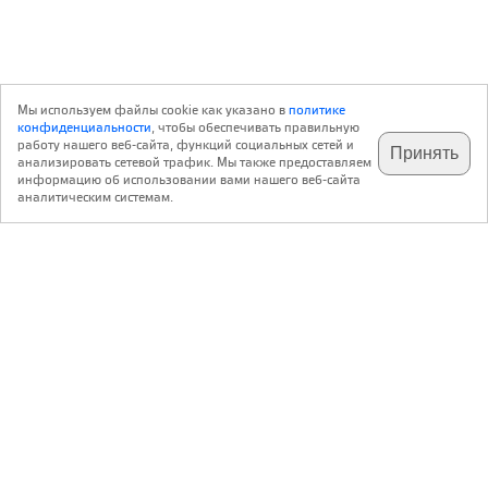
Мы используем файлы cookie как указано в
политике
конфиденциальности
, чтобы обеспечивать правильную
работу нашего веб-сайта, функций социальных сетей и
Принять
анализировать сетевой трафик. Мы также предоставляем
подпишитесь на наш
✕
телеграм @archi_ru
информацию об использовании вами нашего веб-сайта
аналитическим системам.
с 20 июля 1999 г.
Версия для ПК
Пользовательское соглашение
Контакты
Политика конфиденциальности
О нас
ООО «Архи.ру»
. Все права защищены.
®
®
архи.ру
, archi.ru
зарегистрированные торговые марки