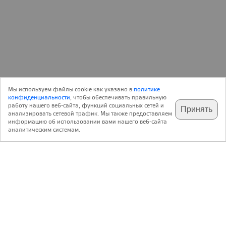
Новость
15 Февраля 2018
Строительство
0
Мы используем файлы cookie как указано в
политике
Реклама
конфиденциальности
, чтобы обеспечивать правильную
работу нашего веб-сайта, функций социальных сетей и
Принять
анализировать сетевой трафик. Мы также предоставляем
подпишитесь на наш
✕
телеграм @archi_ru
информацию об использовании вами нашего веб-сайта
https://кирпич-черепица.рф
аналитическим системам.
Контакты:
Тел.(495) 737 80 80 Москва, 2-ой Хорошевский пр-д, д.9, корп.2, офис 113
Уже более 14 тысяч лет кирпич остается
непревзойденным по своим характеристикам
строительным материалом. Кирпич веками надежно
служит человеку, защищая его жилье от непогоды и огня.