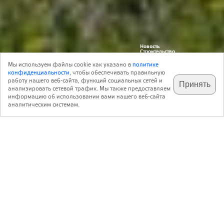
Новость
Строительство
11 Августа 2015
Архитектура
0
Эко
Мы используем файлы cookie как указано в
политике
Реклама
конфиденциальности
, чтобы обеспечивать правильную
работу нашего веб-сайта, функций социальных сетей и
Принять
анализировать сетевой трафик. Мы также предоставляем
подпишитесь на наш
✕
телеграм @archi_ru
информацию об использовании вами нашего веб-сайта
аналитическим системам.
Контакты:
«Меня принес сюда ураган в этом домике», – сказала
маленькая Элли, когда вместе со своим скромным
жилищем перелетела из Канзаса в далекую Волшебную
страну. Деревянный дом в Словакии, построенный для