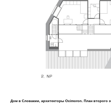
Дом в Словакии, архитекторы Oximoron. План второго э