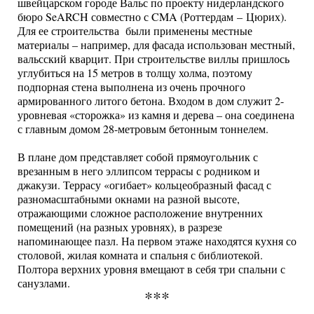
швейцарском городе Вальс по проекту нидерландского
бюро SeARCH совместно с CMA (Роттердам – Цюрих).
Для ее строительства были применены местные
материалы – например, для фасада использован местный,
вальсский кварцит. При строительстве виллы пришлось
углубиться на 15 метров в толщу холма, поэтому
подпорная стена выполнена из очень прочного
армированного литого бетона. Входом в дом служит 2-
уровневая «сторожка» из камня и дерева – она соединена
с главным домом 28-метровым бетонным тоннелем.
В плане дом представляет собой прямоугольник с
врезанным в него эллипсом террасы с родником и
джакузи. Террасу «огибает» кольцеобразный фасад с
разномасштабными окнами на разной высоте,
отражающими сложное расположение внутренних
помещений (на разных уровнях), в разрезе
напоминающее пазл. На первом этаже находятся кухня со
столовой, жилая комната и спальня с библиотекой.
Полтора верхних уровня вмещают в себя три спальни с
санузлами.
***