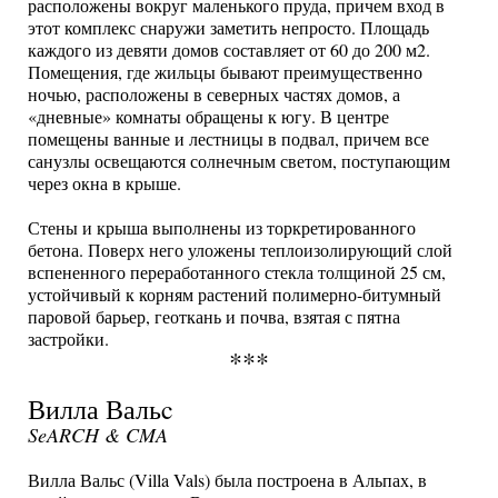
расположены вокруг маленького пруда, причем вход в
этот комплекс снаружи заметить непросто. Площадь
каждого из девяти домов составляет от 60 до 200 м2.
Помещения, где жильцы бывают преимущественно
ночью, расположены в северных частях домов, а
«дневные» комнаты обращены к югу. В центре
помещены ванные и лестницы в подвал, причем все
санузлы освещаются солнечным светом, поступающим
через окна в крыше.
Стены и крыша выполнены из торкретированного
бетона. Поверх него уложены теплоизолирующий слой
вспененного переработанного стекла толщиной 25 см,
устойчивый к корням растений полимерно-битумный
паровой барьер, геоткань и почва, взятая с пятна
застройки.
***
Вилла Вальc
SeA
R
CH & CMA
Вилла Вальс (Villa Vals) была построена в Альпах, в