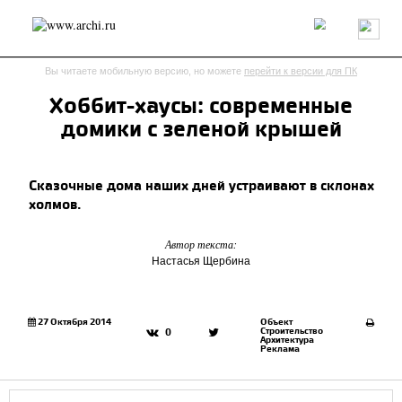
Россия
Мир
Технологии
Интерьер
Пресса
Архитекторы
Вы читаете мобильную версию, но можете
перейти к версии для ПК
Проекты
Конкурсы
События
Книги
Вакансии
Хоббит-хаусы: современные
домики с зеленой крышей
send.project
Анонсы конкурсов
Блог
Журнал
Интервью
Исследование
Мнение
Сказочные дома наших дней устраивают в склонах
Обзор
Объект
Результаты конкурса
холмов.
Репортаж
Рецензия
Архитектура
Выставка
Дизайн
Иностранцы в России
Интерьер
Автор текста:
Книги
Наследие
Образование
Урбанистика
Настасья Щербина
Эко
27 Октября 2014
Объект
Строительство
0
Архитектура
Реклама