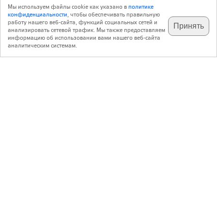
Мы используем файлы cookie как указано в
политике
конфиденциальности
, чтобы обеспечивать правильную
работу нашего веб-сайта, функций социальных сетей и
Принять
анализировать сетевой трафик. Мы также предоставляем
подпишитесь на наш
✕
телеграм @archi_ru
информацию об использовании вами нашего веб-сайта
аналитическим системам.
с 20 июля 1999 г.
Версия для ПК
Пользовательское соглашение
Контакты
Политика конфиденциальности
О нас
ООО «Архи.ру»
. Все права защищены.
®
®
архи.ру
, archi.ru
зарегистрированные торговые марки