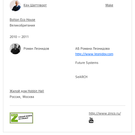
Кен Шаттлворт
Make
Bolton Eco House
Великобритания
2010 — 2011
Роман Леонидов
АБ Романа Леонидова
http://www.leonidov.com
Future Systems
SeARCH
Жилой дом Hobbit Hall
,
Россия
Москва
http://www.zinco.ru/