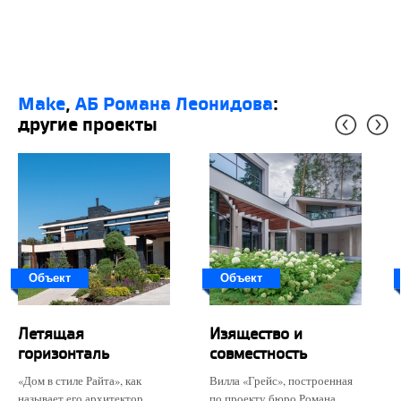
Make
,
АБ Романа Леонидова
:
другие проекты
Объект
Объект
Летящая
Изящество и
горизонталь
совместность
«Дом в стиле Райта», как
Вилла «Грейс», построенная
называет его архитектор
по проекту бюро Романа