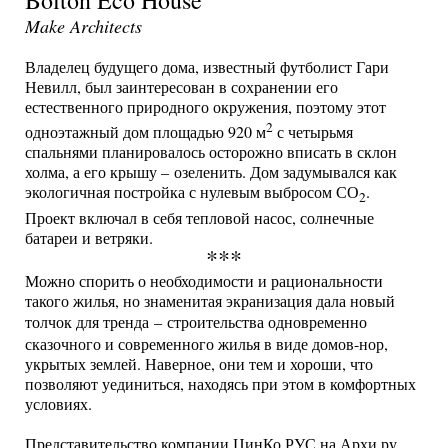
Bolton Eco House
Make Architects
Владелец будущего дома, известный футболист Гари
Невилл, был заинтересован в сохранении его
естественного природного окружения, поэтому этот
2
одноэтажный дом площадью 920 м
с четырьмя
спальнями планировалось осторожно вписать в склон
холма, а его крышу – озеленить. Дом задумывался как
экологичная постройка с нулевым выбросом СО
.
2
Проект включал в себя тепловой насос, солнечные
батареи и ветряки.
***
Можно спорить о необходимости и рациональности
такого жилья, но знаменитая экранизация дала новый
толчок для тренда
–
строительства одновременно
сказочного и современного жилья в виде домов-нор,
укрытых землей. Наверное, они тем и хороши, что
позволяют уединиться, находясь при этом в комфортных
условиях.
Представительство компании ЦинКо РУС на Архи.ру