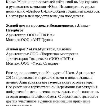
Кроме Жюри и пользователей сайта свой выбор сделало
и руководство компании «Юкон Инжиниринг», сделав
«Выбор U-kon»
номинацию
доброй традицией конкурса.
На этот раз в ней представлены два победителя:
Жилой дом на проспекте Большевиков, г.Санкт-
Петербург
Архитектор: ООО «СПб ИА»
Монтаж: ООО «АНТ Групп»
Жилой дом №4 ул.Муштари, г.Казань
Архитекторы: ООО «Творческая мастерская
архитекторов Токаревых» (ООО «ТМТ»)
Монтаж: ООО «Фасад Стандарт»
Еще одно нововведение Конкурса «U-kon. Арт-проект
2012» прижилось и перешло с нами в новые этапы, а
Альтернативное голосование
именно
гостей вечера.
Все участники торжественной Церемонии награждения
победителей имели возможность отдать свой голос лишь
за один понравившейся объект. С огромным отрывом от
других участников в данной номинации признание
коллег получил: