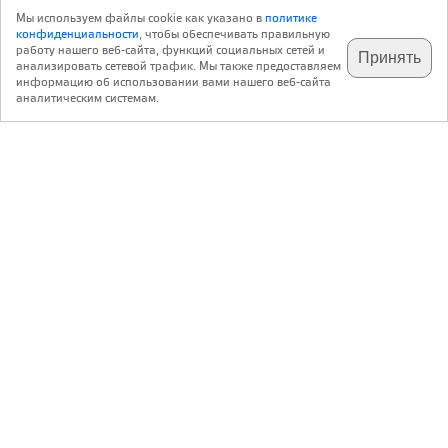
Мы используем файлы cookie как указано в
политике
конфиденциальности
, чтобы обеспечивать правильную
работу нашего веб-сайта, функций социальных сетей и
Принять
анализировать сетевой трафик. Мы также предоставляем
подпишитесь на наш
✕
телеграм @archi_ru
информацию об использовании вами нашего веб-сайта
аналитическим системам.
с 20 июля 1999 г.
Версия для ПК
Пользовательское соглашение
Контакты
Политика конфиденциальности
О нас
ООО «Архи.ру»
. Все права защищены.
®
®
архи.ру
, archi.ru
зарегистрированные торговые марки