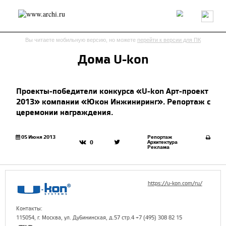
Россия
Мир
Технологии
Интерьер
Пресса
Архитекторы
Вы читаете мобильную версию, но можете
перейти к версии для ПК
Проекты
Конкурсы
События
Книги
Вакансии
Дома U-kon
send.project
Анонсы конкурсов
Блог
Проекты-победители конкурса «U-kon Арт-проект
Журнал
Интервью
Исследование
Мнение
2013» компании «Юкон Инжиниринг». Репортаж с
Обзор
Объект
Результаты конкурса
церемонии награждения.
Репортаж
Рецензия
Архитектура
Выставка
Дизайн
Иностранцы в России
Интерьер
05 Июня 2013
Репортаж
Архитектура
0
Книги
Наследие
Образование
Урбанистика
Реклама
Эко
https://u-kon.com/ru/
Контакты:
115054, г. Москва, ул. Дубининская, д.57 стр.4 +7 (495) 308 82 15