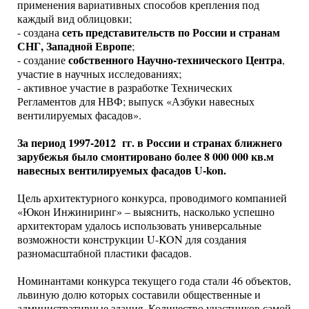
применения вариативных способов крепления под
каждый вид облицовки;
сеть представительств по России и странам
- создана
СНГ, Западной Европе
;
собственного Научно-технического Центра
- создание
,
участие в научных исследованиях;
- активное участие в разработке Технических
Регламентов для НВФ; выпуск «Азбуки навесных
вентилируемых фасадов».
За период 1997-2012 гг. в России и странах ближнего
зарубежья было смонтировано более 8 000 000 кв.м
навесных вентилируемых фасадов U-kon.
Цель архитектурного конкурса, проводимого компанией
«Юкон Инжиниринг» – выяснить, насколько успешно
архитекторам удалось использовать универсальные
возможности конструкции U-KON для создания
разномасштабной пластики фасадов.
Номинантами конкурса текущего года стали 46 объектов,
львиную долю которых составили общественные и
административные здания. Количество участников самой