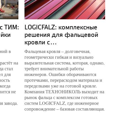
с ТИМ:
LOGICFALZ: комплексные
Компл
ойки
решения для фальцевой
музей
кровли с...
опыт.
ний в
Фальцевая кровля – долговечная,
Пермская
геометрически гибкая и визуально
наконец 
растёт на
выразительная система, которая, однако,
спроекти
да стал
требует внимательной работы
музейны
л для
инженеров. Ошибки оборачиваются
архитект
ность
протечками, перерасходом материала и
инженерн
 когда
переделками уже на готовой кровле.
квадрат
вится не
Компания ТЕХНОНИКОЛЬ выходит на
специал
рынок фальца с комплексом готовых
подобра
я завода.
систем LOGICFALZ, где инженерное
каждую з
сопровождение – базовая составляющая.
фондохр
микрокл
поверхн
простран