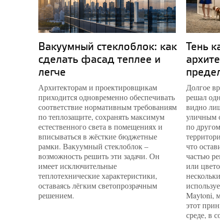
Вакуумный стеклоблок: как
Тень к
сделать фасад теплее и
архите
легче
преде
Архитекторам и проектировщикам
Долгое вр
приходится одновременно обеспечивать
решал одн
соответствие нормативным требованиям
видно лиш
по теплозащите, сохранять максимум
уличным 
естественного света в помещениях и
по другом
вписываться в жёсткие бюджетные
территори
рамки. Вакуумный стеклоблок –
что остав
возможность решить эти задачи. Он
частью ре
имеет исключительные
или цвето
теплотехнические характеристики,
нескольки
оставаясь лёгким светопрозрачным
используе
решением.
Maytoni, 
этот прин
среде, в 