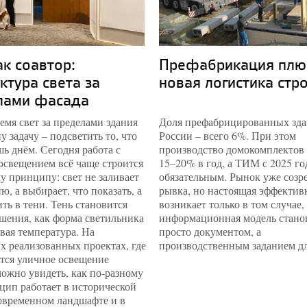
ак соавтор:
Префабрикация плю
ктура света за
новая логистика стр
лами фасада
емя свет за пределами здания
Доля префабрицированных зда
у задачу – подсветить то, что
России – всего 6%. При этом
ь днём. Сегодня работа с
производство домокомплектов 
освещением всё чаще строится
15–20% в год, а ТИМ с 2025 го
у принципу: свет не заливает
обязательным. Рынок уже созре
ю, а выбирает, что показать, а
рывка, но настоящая эффектив
ить в тени. Тень становится
возникает только в том случае,
шения, как форма светильника
информационная модель стано
вая температура. На
просто документом, а
х реализованных проектах, где
производственным заданием дл
тся уличное освещение
можно увидеть, как по-разному
цип работает в исторической
современном ландшафте и в