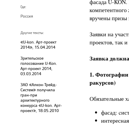
фасада U-KON. 
Где:
компетентного 
Россия
вручены призы 
Заявки на участ
Другие тексты:
проектов, так 
«U-kon. Арт-проект
2014», 15.04.2014
Заявка должна
Зрительское
голосование U-Kon.
Арт-проект 2014,
1. Фотографии
03.03.2014
ракурсов)
ЗАО «Алкон-Трейд-
Систем» получила
гран-при
Обязательные х
архитектурного
конкурса «U-kon. Арт-
проект», 18.05.2010
фасад: cи
интересная