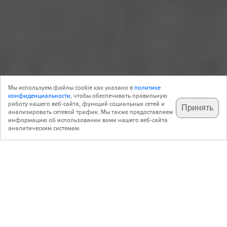
Репортаж
24 Мая 2016
Строительство
0
Мы используем файлы cookie как указано в
политике
Реклама
конфиденциальности
, чтобы обеспечивать правильную
работу нашего веб-сайта, функций социальных сетей и
Принять
анализировать сетевой трафик. Мы также предоставляем
подпишитесь на наш
✕
телеграм @archi_ru
информацию об использовании вами нашего веб-сайта
www.gradas.ru
аналитическим системам.
Контакты:
ул. Енисейская 1, корпус 3,1 подъезд, 4 этаж, офис 3402
+7 (495) 127-53-97
https://u-kon.com/ru/
115054, г. Москва, ул. Дубининская, д.57 стр.4 +7 (495) 308 82 15