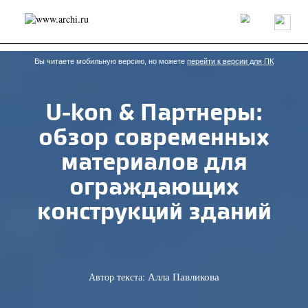
Россия
Мир
Технологии
Интерьер
Пресса
Архитекторы
Проекты
Конкурсы
События
Книги
Вакансии
Вы читаете мобильную версию, но можете
перейти к версии для ПК
U-kon & Партнеры:
send.project
Анонсы конкурсов
Блог
обзор современных
Журнал
Интервью
Исследование
Мнение
Обзор
Объект
Результаты конкурса
материалов для
Репортаж
Рецензия
Архитектура
Выставка
ограждающих
Дизайн
Иностранцы в России
Интерьер
Книги
Наследие
Образование
Урбанистика
конструкций зданий
Эко
Автор текста:
Алла Павликова