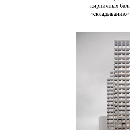
кирпичных балк
«складыванию» 