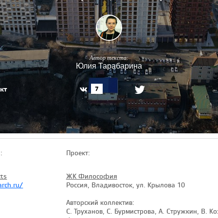
Автор текста:
Юлия Тарабарина
кт
7
:
Проект:
cts
ЖК Философия
arch.ru/
Россия, Владивосток, ул. Крылова 10
Авторский коллектив:
С. Труханов, С. Бурмистрова, А. Стружкин, В. Коз