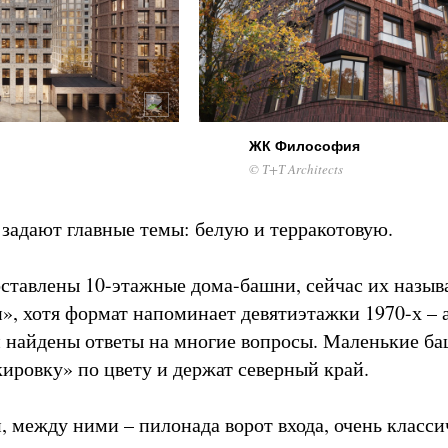
ЖК Философия
© Т+Т Architects
задают главные темы: белую и терракотовую.
тавлены 10-этажные дома-башни, сейчас их назыв
», хотя формат напоминает девятиэтажки 1970-х – 
и найдены ответы на многие вопросы. Маленькие б
ировку» по цвету и держат северный край.
, между ними – пилонада ворот входа, очень класси