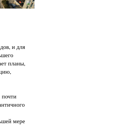
дов, и для
ьшего
ает планы,
ицию,
и почти
 античного
льшей мере