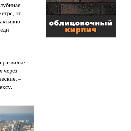
олубиная
етре, от
 активно
реди
 развилке
х через
ческие, –
лексу.