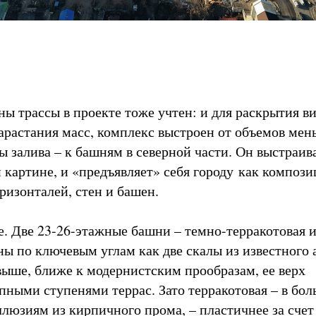
ны трассы в проекте тоже учтен: и для раскрытия ви
арастания масс, комплекс выстроен от объемов мен
ы залива – к башням в северной части. Он выстраив
й картине, и «предъявляет» себя городу как композ
ризонталей, стен и башен.
е. Две 23-26-этажные башни – темно-терракотовая 
ены по ключевым углам как две скалы из известного
выше, ближе к модернистским прообразам, ее верх
пными ступенями террас. Зато терракотовая – в бо
ллюзиям из кирпичного прома, – пластичнее за счет