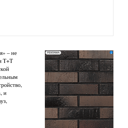
я» – не
erid: LatgCAXLX
ООО «ТД БРАЕР»
РЕКЛАМА
я T+T
ской
тельным
тройство,
, и
уз,