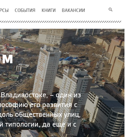
РСЫ
СОБЫТИЯ
КНИГИ
ВАКАНСИИ
ом
Владивостоке, – один из
лософию его развития с
оль общественных улиц,
 типологии, да еще и с