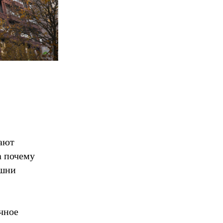
ают
а почему
ашни
чное