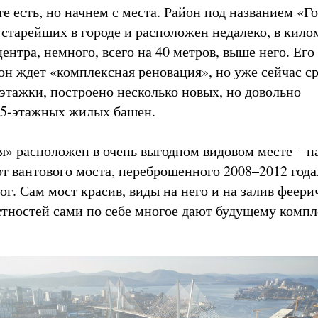
те есть, но начнем с места. Район под названием «Г
 старейших в городе и расположен недалеко, в килом
ентра, немного, всего на 40 метров, выше него. Его
он ждет «комплексная реновация», но уже сейчас с
этажки, построено несколько новых, но довольно
25-этажных жилых башен.
 расположен в очень выгодном видовом месте – на
от вантового моста, переброшенного 2008–2012 года
ог. Сам мост красив, виды на него и на залив феери
тностей сами по себе многое дают будущему комп