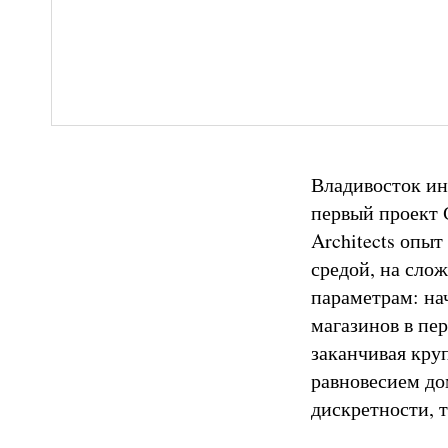
Владивосток ин
первый проект С
Architects опы
средой, на сло
параметрам: нач
магазинов в пер
заканчивая кру
равновесием до
дискретности, 