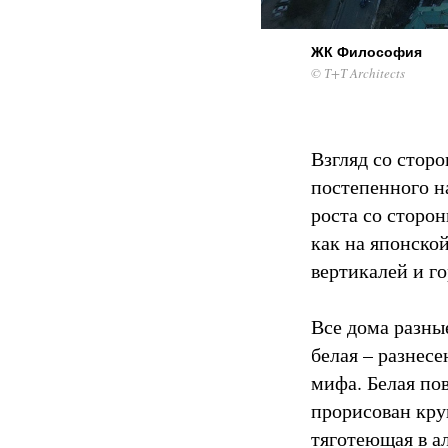
ЖК Философия
© Т+Т Architects
Взгляд со сторо
постепенного н
роста со сторон
как на японско
вертикалей и го
Все дома разны
белая – разнес
мифа. Белая по
прорисован кру
тяготеющая в а