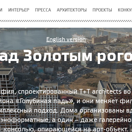
И
ИНТЕРЬЕР
ПРЕССА
АРХИТЕКТОРЫ
ПРОЕКТЫ
КОНКУ
English version
ад Золотым рог
ия, спроектированный T+T architects во 
йона «Голубиная падь», и они меняет фи
мплексный подход. Дома организованы вд
зноформатные, а один – даже галерейной
консолью, опирающейся на арт-объект.