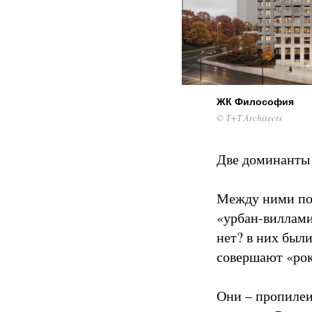
ЖК Философия
© Т+Т Architects
Две доминанты 
Между ними пос
«урбан-виллами
нет? в них был
совершают «рок
Они – пропилеи