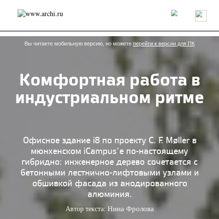
Россия
Мир
Технологии
Интерьер
Пресса
Архитекторы
Проекты
Конкурсы
События
Книги
Вакансии
Вы читаете мобильную версию, но можете
перейти к версии для ПК
Комфортная работа в
send.project
Анонсы конкурсов
Блог
индустриальном ритме
Журнал
Интервью
Исследование
Мнение
Обзор
Объект
Результаты конкурса
Репортаж
Рецензия
Архитектура
Выставка
Дизайн
Иностранцы в России
Интерьер
Офисное здание i8 по проекту C. F. Møller в
Книги
Наследие
Образование
Урбанистика
мюнхенском iCampus’е по-настоящему
Эко
гибридно: инженерное дерево сочетается с
бетонными лестнично-лифтовыми узлами и
обшивкой фасада из анодированного
алюминия.
Автор текста:
Нина Фролова