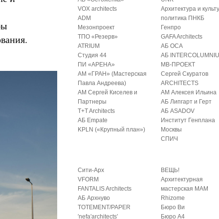
VOX architects
Архитектура и культ
ADM
политика ПНКБ
бы
Мезонпроект
Генпро
ования.
ТПО «Резерв»
GAFA Architects
ATRIUM
АБ ОСА
Студия 44
АБ INTERCOLUMNI
ПИ «АРЕНА»
МВ-ПРОЕКТ
АМ «ГРАН» (Мастерская
Сергей Скуратов
Павла Андреева)
ARCHITECTS
АМ Сергей Киселев и
АМ Алексея Ильина
Партнеры
АБ Липгарт и Герт
T+T Architects
АБ ASADOV
АБ Empate
Институт Генплана
KPLN («Крупный план»)
Москвы
СПИЧ
Сити-Арх
ВЕЩЬ!
VFORM
Архитектурная
FANTALIS Architects
мастерская МАМ
АБ Архнуво
Rhizome
TOTEMENT/PAPER
Бюро Ви
′nefa′architects′
Бюро А4