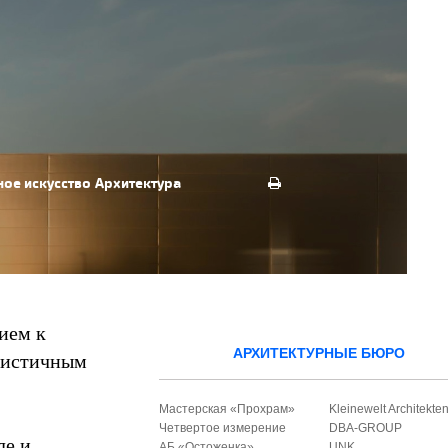
ое искусство
Архитектура
ием к
АРХИТЕКТУРНЫЕ БЮРО
ртистичным
Мастерская «Прохрам»
Kleinewelt Architekte
Четвертое измерение
DBA-GROUP
ле и
АБ «Остоженка»
UNK