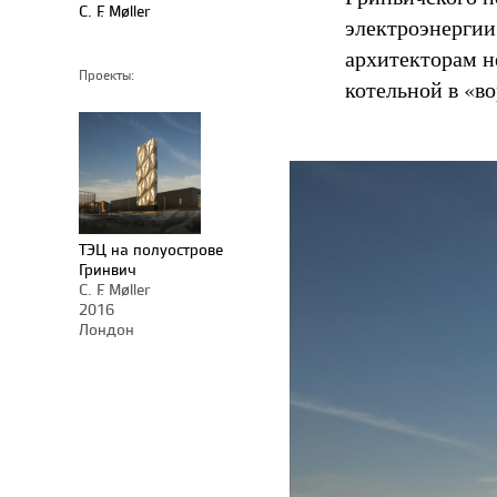
C. F. Møller
электроэнергии
архитекторам н
Проекты:
котельной в «в
ТЭЦ на полуострове
Гринвич
C. F. Møller
2016
Лондон