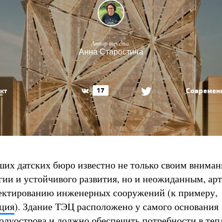
Автор текста:
Анна Старостина
кт
Современн
17
ших датских бюро известно не только своим вниман
гии и устойчивого развития, но и неожиданным, а
ектированию инженерных сооружений (к примеру,
нция
). Здание ТЭЦ расположено у самого основания
олуострова и должно обеспечить потребности в теп