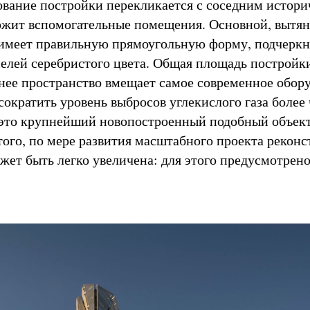
вание постройки перекликается с соседним истор
ржит вспомогательные помещения. Основной, вытя
 имеет правильную прямоугольную форму, подчерк
нелей серебристого цвета. Общая площадь постройки
нее пространство вмещает самое современное обор
ократить уровень выбросов углекислого газа более 
 (это крупнейший новопостроенный подобный объект
 того, по мере развития масштабного проекта реконс
жет быть легко увеличена: для этого предусмотрено