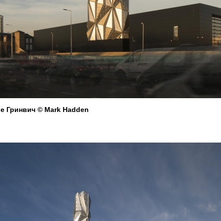
е Гринвич © Mark Hadden