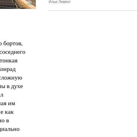
Илья Левянт
 бортов,
соседнего
 тонкая
Конрад
 сложную
ы в духе
ал
ная им
е как
но в
ециально