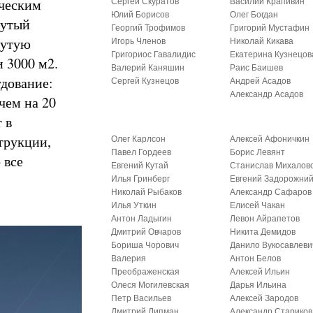
ическим
Сергей Скуратов
Василий Крапивин
Юлий Борисов
Олег Богдан
нутый
Георгий Трофимов
Григорий Мустафин
нутую
Игорь Членов
Николай Кикава
Григориос Гавалидис
Екатерина Кузнецов
 3000 м2.
Валерий Каняшин
Раис Баишев
удование:
Сергей Кузнецов
Андрей Асадов
Александр Асадов
чем на 20
 в
трукции,
Олег Карлсон
Алексей Афоничкин
Павел Гордеев
Борис Левянт
 все
Евгений Кутай
Станислав Михалов
Илья Гринберг
Евгений Задорожни
Николай Рыбаков
Александр Сафаров
Илья Уткин
Елисей Чакан
Антон Ладыгин
Левон Айрапетов
Дмитрий Овчаров
Никита Демидов
Бориша Чорович
Данило Вукосавлеви
Валерия
Антон Белов
Преображенская
Алексей Ильин
Олеся Могилевская
Дарья Ильина
Петр Васильев
Алексей Зародов
Дмитрий Липман
Александр Стариков