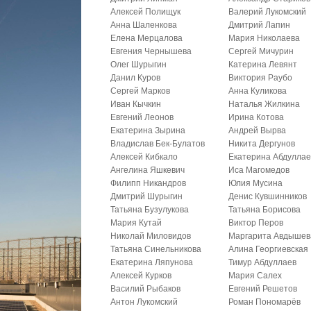
Алексей Полищук
Валерий Лукомский
Анна Шаленкова
Дмитрий Лапин
Елена Мерцалова
Мария Николаева
Евгения Чернышева
Сергей Мичурин
Олег Шурыгин
Катерина Левянт
Данил Куров
Виктория Раубо
Сергей Марков
Анна Куликова
Иван Кычкин
Наталья Жилкина
Евгений Леонов
Ирина Котова
Екатерина Зырина
Андрей Вырва
Владислав Бек-Булатов
Никита Дергунов
Алексей Кибкало
Екатерина Абдуллае
Ангелина Яшкевич
Иса Магомедов
Филипп Никандров
Юлия Мусина
Дмитрий Шурыгин
Денис Кувшинников
Татьяна Бузулукова
Татьяна Борисова
Мария Кутай
Виктор Перов
Николай Миловидов
Маргарита Авдышев
Татьяна Синельникова
Алина Георгиевская
Екатерина Ляпунова
Тимур Абдуллаев
Алексей Курков
Мария Салех
Василий Рыбаков
Евгений Решетов
Антон Лукомский
Роман Пономарёв