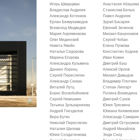
Игорь Шварцман
Анастасия Абашева
Владислав Андреев
Станислав Белых
Александр Котенков
Павел Андреев
Ерлан Бекмухамедов
Зураб Басария
Всеволод Медведев
Евгений Зеленов
Мария Ахременкова
Михаил Канунников
Олег Мединский
Сергей Чобан
Никита Явейн
Елена Пучкова
Наталья Сидорова
Константин Ходнев
Марина Егорова
Иван Кожин
Александра Кузьмина
Дмитрий Буш
Даниил Лоренц
Алексей Орлов
Сергей Переслегин
Михаил Давыдов
Александр Скокан
Владимир Плоткин
Виталий Лутц
Степан Липгарт
Борис Воскобойников
Полина Воеводина
Сергей Никешкин
Дмитрий Сухов
Татьяна Зульхарнеева
Юлия Тряскина
Андрей Гнездилов
Юлиана Княжевская
Вера Бутко
Александр Самарин
Николай Переслегин
Дмитрий Остроумов
Наталия Шилова
Андрей Михайлов
Юлия Солдатенкова
Энди Сноу