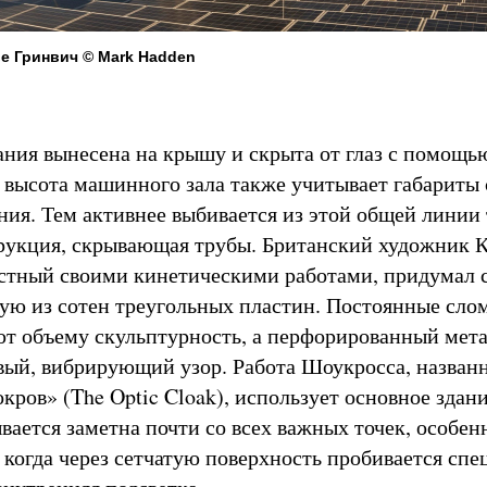
е Гринвич © Mark Hadden
ания вынесена на крышу и скрыта от глаз с помощью
 высота машинного зала также учитывает габариты 
ния. Тем активнее выбивается из этой общей линии
рукция, скрывающая трубы. Британский художник 
естный своими кинетическими работами, придумал
ую из сотен треугольных пластин. Постоянные слом
т объему скульптурность, а перфорированный мет
вый, вибрирующий узор. Работа Шоукросса, назван
ров» (The Optic Cloak), использует основное здани
вается заметна почти со всех важных точек, особен
, когда через сетчатую поверхность пробивается сп