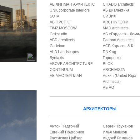
АБ ЛИПМАН АРХИТЕКТС
CHADO architects
UNK corporate interiors
АБ Диалектика
SOTA
СИВИЛ
АБ ПРСПКТ
ARCHINFORM
TIMZ.MOSCOW
MAD architects
Grd:studio
АБ «Гордеев – Деми
ABD architects
Padhod Architects
Godekan
АСБ Карлсон & К
ALD Landscapes
DNK ag
Syntaxis
Горпроект
ABOVE ARCHITECTURE
BLOK
CONTINUUM
ARCHIVISTA
АБ МАСТЕРПЛАН
Архип (United Riga
Architects)
АБ AQ
АРХИТЕКТОРЫ
Антон Надточий
Сергей Труханов
Евгений Подгорнов
Илья Машков
Ростислав Цайзер
Андрей Романов