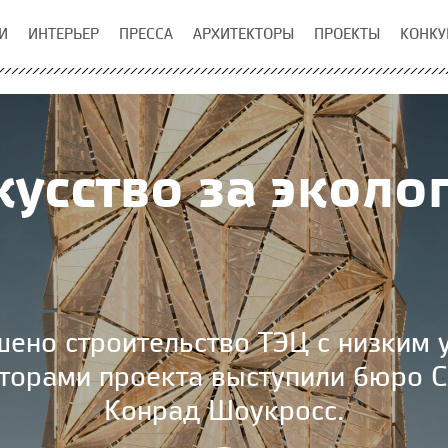
И
ИНТЕРЬЕР
ПРЕССА
АРХИТЕКТОРЫ
ПРОЕКТЫ
КОНКУ
кусство за эколо
шено строительство ТЭЦ с низким
вторами проекта выступили бюро C.
Конрад Шоукросс.