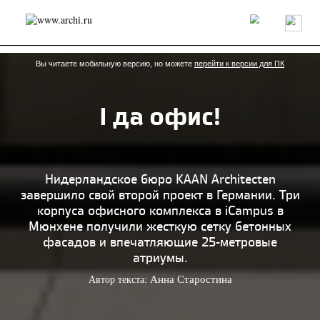
Россия
Мир
Технологии
Интерьер
Пресса
Архитекторы
Проекты
Конкурсы
События
Книги
Вакансии
Вы читаете мобильную версию, но можете
перейти к версии для ПК
I да офис!
send.project
Анонсы конкурсов
Блог
Журнал
Интервью
Исследование
Мнение
Обзор
Объект
Результаты конкурса
Репортаж
Рецензия
Архитектура
Выставка
Нидерландское бюро KAAN Arсhitecten
Дизайн
Иностранцы в России
Интерьер
завершило свой второй проект в Германии. Три
Книги
Наследие
Образование
Урбанистика
корпуса офисного комплекса в iCampus в
Эко
Мюнхене получили жесткую сетку бетонных
фасадов и впечатляющие 25-метровые
атриумы.
Автор текста:
Анна Старостина