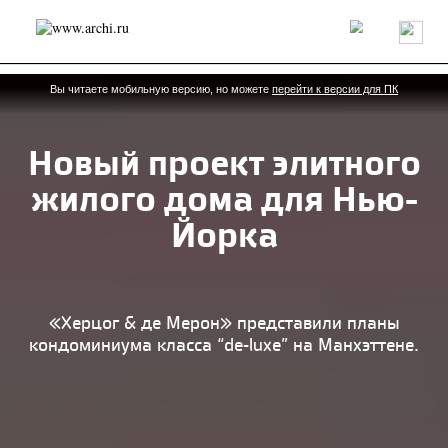
Россия
Мир
Технологии
Интерьер
Пресса
Архитекторы
Проекты
Конкурсы
События
Книги
Вакансии
Вы читаете мобильную версию, но можете
перейти к версии для ПК
Новый проект элитного
send.project
Анонсы конкурсов
Блог
жилого дома для Нью-
Журнал
Интервью
Исследование
Мнение
Обзор
Объект
Результаты конкурса
Йорка
Репортаж
Рецензия
Архитектура
Выставка
Дизайн
Иностранцы в России
Интерьер
Книги
Наследие
Образование
Урбанистика
Эко
«Херцог & де Мерон» представили планы
кондоминиума класса “de-luxe” на Манхэттене.