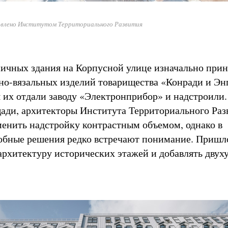
влено Институтом Территориального Развития
ичных здания на Корпусной улице изначально при
но-вязальных изделий товарищества «Конради и Энг
я их отдали заводу «Электронприбор» и надстроили
ади, архитекторы Института Территориального Раз
енить надстройку контрастным объемом, однако в
обные решения редко встречают понимание. Пришл
архитектуру исторических этажей и добавлять двух