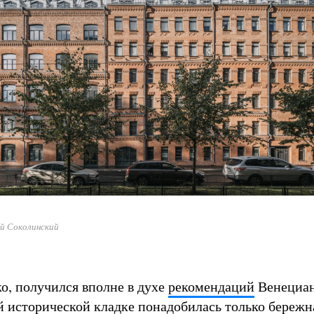
й Соколинский
ко, получился вполне в духе
рекомендаций
Венециа
й исторической кладке понадобилась только бережн