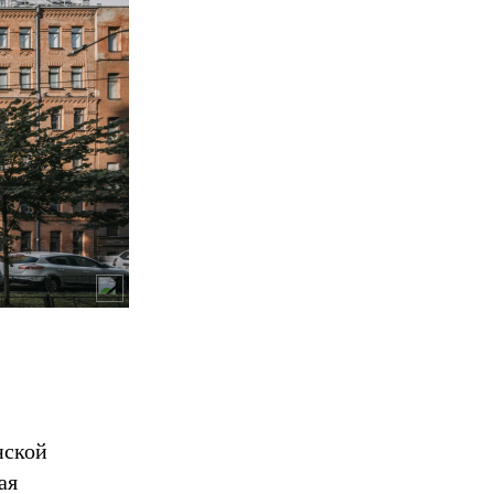
нской
ая