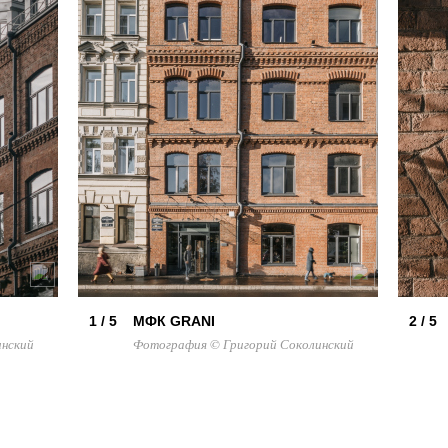
1 / 5
МФК GRANI
2 / 5
инский
Фотография © Григорий Соколинский