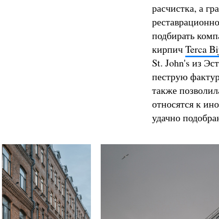
расчистка, а г
реставрационно
подбирать комп
кирпич
Terca Bi
St. John's из 
пеструю фактур
также позволил
относятся к ин
удачно подобра