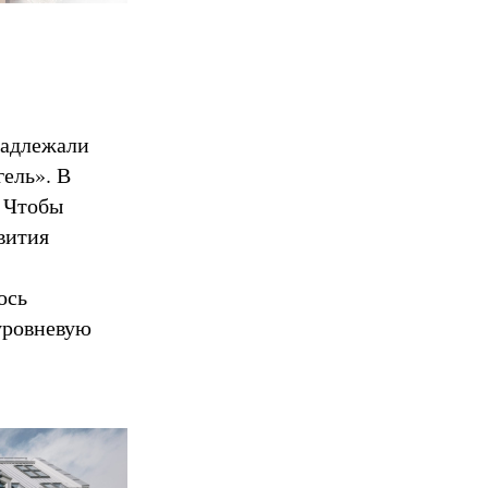
надлежали
ель». В
. Чтобы
вития
ось
уровневую