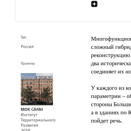
Многофункцион
Где:
сложный гибрид
Россия
реконструкцию 
два историческ
Проекты:
соединяет их но
У каждого из к
параметрии – о
стороны Большо
МФК GRANI
а в зданиях по
Институт
пойдет речь.
Территориального
Развития
2019