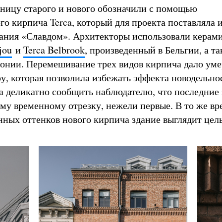
раницу старого и нового обозначили с помощью
го кирпича Terca, который для проекта поставляла 
ания «Славдом». Архитекторы использовали керам
jou
и
Terca Belbrook
, произведенный в Бельгии, а та
Эстонии. Перемешивание трех видов кирпича дало ум
у, которая позволила избежать эффекта новодельнос
а деликатно сообщить наблюдателю, что последние
ому временному отрезку, нежели первые. В то же вр
нных оттенков нового кирпича здание выглядит цел