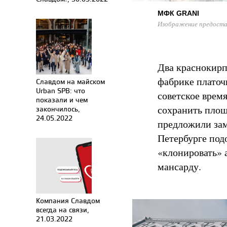
МФК GRANI
Изображение предоста
Два краснокирп
фабрике платоч
Славдом на майском
Urban SPB: что
советское врем
показали и чем
сохранить площ
закончилось,
24.05.2022
предложили зам
Петербурге под
«клонировать» 
мансарду.
Компания Славдом
всегда на связи,
21.03.2022