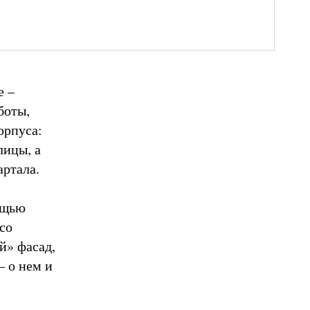
е –
боты,
орпуса:
лицы, а
артала.
ощью
 со
й» фасад,
– о нем и