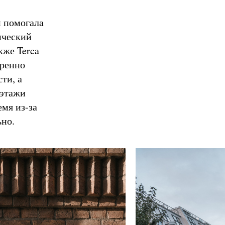
и помогала
ический
кже Terca
еренно
ти, а
 этажи
емя из-за
ьно.