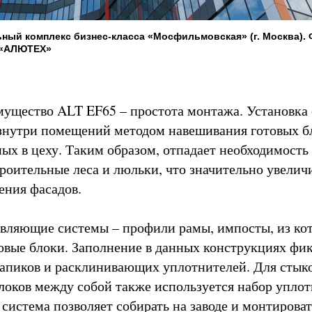
ый комплекс бизнес-класса «Мосфильмовская» (г. Москва). 
 «АЛЮТЕХ»
ущество ALT EF65 – простота монтажа. Установка
знутри помещений методом навешивания готовых б
ных в цеху. Таким образом, отпадает необходимость
троительные леса и люльки, что значительно увелич
ения фасадов.
вляющие системы – профили рамы, импосты, из ко
овые блоки. Заполнение в данных конструкциях фи
пиков и расклинивающих уплотнителей. Для стык
локов между собой также используется набор уплот
система позволяет собирать на заводе и монтироват