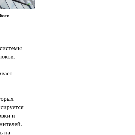
Фото
 системы
локов,
ивает
торых
ксируется
овки и
нителей.
ь на