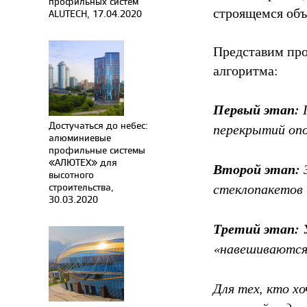
профильных систем
строящемся объ
ALUTECH, 17.04.2020
Представим про
алгоритма:
Первый этап:
Достучаться до небес:
перекрытий опо
алюминиевые
профильные системы
«АЛЮТЕХ» для
Второй этап:
З
высотного
стеклопакетов (
строительства,
30.03.2020
Третий этап:
«навешиваются»
Для тех, кто хо