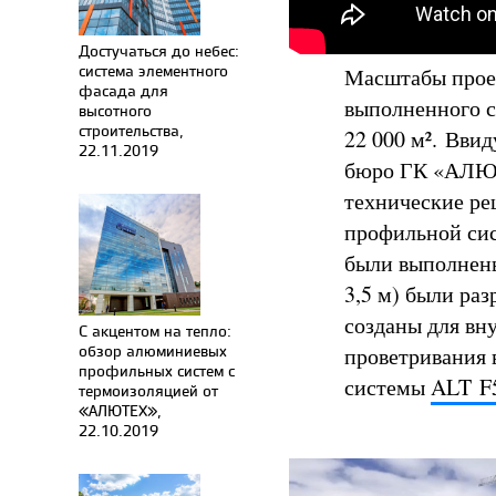
Достучаться до небес:
система элементного
Масштабы проек
фасада для
выполненного 
высотного
строительства,
22 000 м². Вви
22.11.2019
бюро ГК «АЛЮТ
технические ре
профильной сис
были выполнены
3,5 м) были ра
созданы для вн
С акцентом на тепло:
обзор алюминиевых
проветривания 
профильных систем с
системы
ALT F
термоизоляцией от
«АЛЮТЕХ»,
22.10.2019