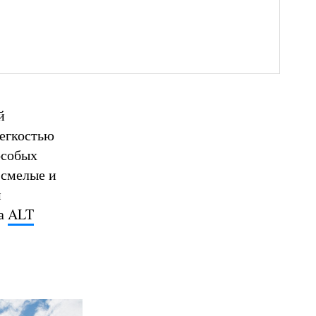
й
легкостью
особых
 смелые и
м
да
ALT