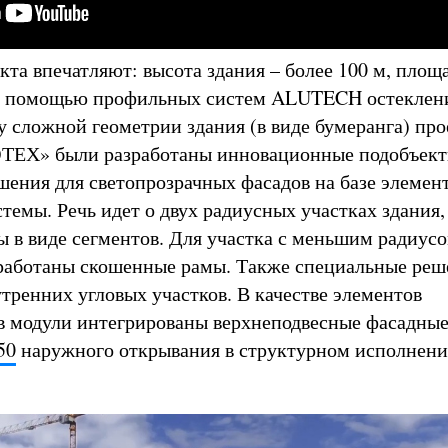
та впечатляют: высота здания – более 100 м, площ
с помощью профильных систем ALUTECH остеклени
ду сложной геометрии здания (в виде бумеранга) пр
ЕХ» были разработаны инновационные подобъек
шения для светопрозрачных фасадов на базе элемен
темы. Речь идет о двух радиусных участках здания,
 в виде сегментов. Для участка с меньшим радиусо
зработаны скошенные рамы. Также специальные ре
утренних угловых участков. В качестве элементов
в модули интегрированы верхнеподвесные фасадные
50
наружного открывания в структурном исполнени