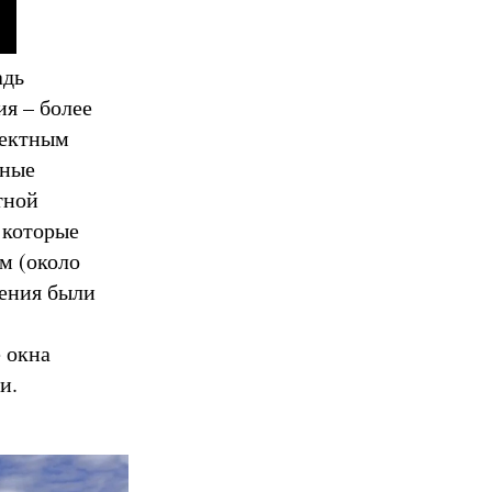
адь
я – более
оектным
тные
тной
 которые
м (около
шения были
 окна
и.