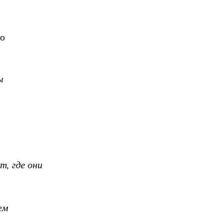
го
ы
т, где они
ем