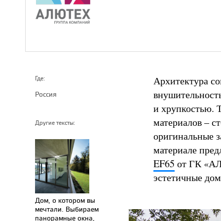
Архитектура со
Где:
внушительность
Россия
и хрупкостью. 
материалов – с
Другие тексты:
оригинальные з
материале пред
EF65
от ГК «АЛ
эстетичные дом
Дом, о котором вы
мечтали. Выбираем
панорамные окна,