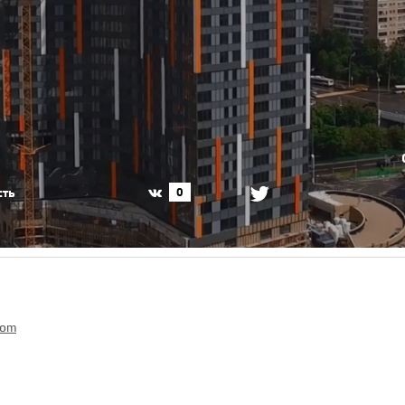
сть
0
com