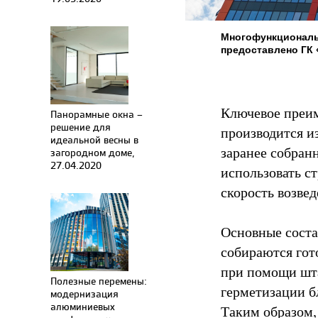
Многофункциональн
предоставлено ГК
Ключевое преим
Панорамные окна –
решение для
производится и
идеальной весны в
заранее собран
загородном доме,
27.04.2020
использовать с
скорость возвед
Основные соста
собираются гот
при помощи шта
Полезные перемены:
герметизации б
модернизация
алюминиевых
Таким образом, 