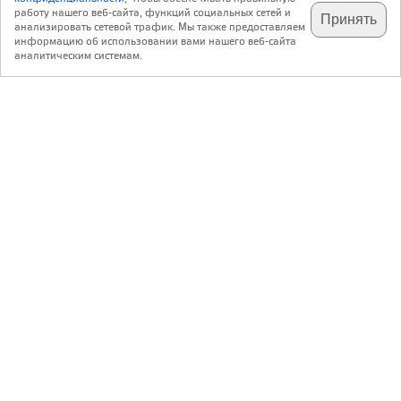
работу нашего веб-сайта, функций социальных сетей и
Принять
анализировать сетевой трафик. Мы также предоставляем
подпишитесь на наш
✕
телеграм @archi_ru
информацию об использовании вами нашего веб-сайта
аналитическим системам.
с 20 июля 1999 г.
Версия для ПК
Пользовательское соглашение
Контакты
Политика конфиденциальности
О нас
ООО «Архи.ру»
. Все права защищены.
®
®
архи.ру
, archi.ru
зарегистрированные торговые марки