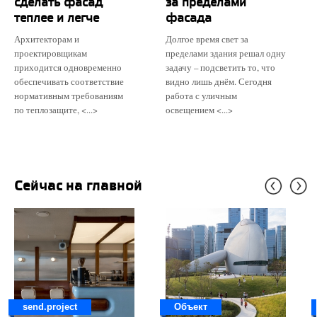
сделать фасад
за пределами
теплее и легче
фасада
Архитекторам и
Долгое время свет за
проектировщикам
пределами здания решал одну
приходится одновременно
задачу – подсветить то, что
обеспечивать соответствие
видно лишь днём. Сегодня
нормативным требованиям
работа с уличным
по теплозащите, <...>
освещением <...>
Сейчас на главной
send.project
Объект