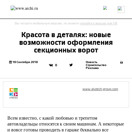
Россия
Мир
Технологии
Интерьер
Пресса
Архитекторы
Вы читаете мобильную версию, но можете
перейти к версии для ПК
Проекты
Конкурсы
События
Книги
Вакансии
Красота в деталях: новые
возможности оформления
send.project
Анонсы конкурсов
Блог
секционных ворот
Журнал
Интервью
Исследование
Мнение
Обзор
Объект
Результаты конкурса
18 Сентября 2018
Новость
Строительство
0
Реклама
Репортаж
Рецензия
Архитектура
Выставка
Дизайн
Иностранцы в России
Интерьер
Книги
Наследие
Образование
Урбанистика
www.alutech-group.com
Эко
Всем известно, с какой любовью и трепетом
автовладельцы относятся к своим машинам. А некоторые
и вовсе готовы проводить в гараже буквально все