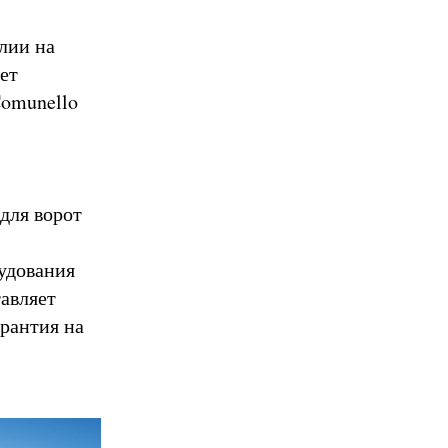
лии на
ет
Comunello
для ворот
удования
тавляет
арантия на