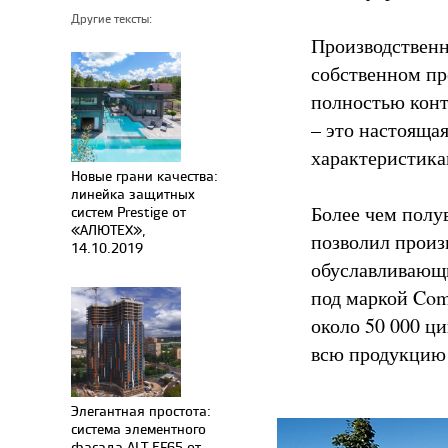
Другие тексты:
Производственн
собственном про
полностью конт
– это настояща
характеристика
Новые грани качества:
линейка защитных
Более чем полу
систем Prestige от
«АЛЮТЕХ»,
позволил произ
14.10.2019
обуславливающи
под маркой Com
около 50 000 ц
всю продукцию 
Элегантная простота:
система элементного
фасада ALT EF65 от