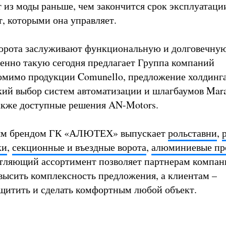
т из моды раньше, чем закончится срок эксплуатаци
т, которыми она управляет.
ворота заслуживают функциональную и долговечну
енно такую сегодня предлагает Группа компаний
имо продукции Comunello, предложение холдинг
ий выбор систем автоматизации и шлагбаумов Mara
также доступные решения AN-Motors.
ым брендом ГК «АЛЮТЕХ» выпускает
рольставни
,
ки
,
секционные и въездные ворота
,
алюминиевые пр
атляющий ассортимент позволяет партнерам компан
сить комплексность предложения, а клиентам –
ащитить и сделать комфортным любой объект.