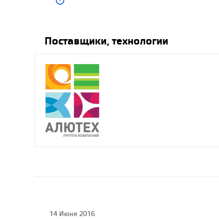
морозной зимы –
роллеты из
термопрофиля
ALUTECH, 13.12.2016
Поставщики, технологии
Роллеты
эксклюзивного цвета
или система
блокировки? Выберите
свою акцию от
«АЛЮТЕХ»!,
13.12.2016
14 Июня 2016