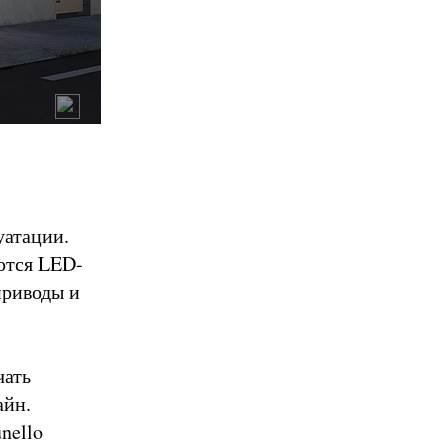
уатации.
ются LED-
приводы и
чать
айн.
nello