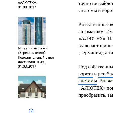
точно не выйде
«АЛЮТЕХ»,
01.08.2017
системы и воро
Качественные 
автоматику! Им
«АЛЮТЕХ». Пом
включает широк
Могут ли витражи
(Германия), а 
сберегать тепло?
Положительный ответ
дает «АЛЮТЕХ»,
Под собственн
01.03.2017
ворота
и
решёт
системы
. Впеч
«АЛЮТЕХ» повы
преобразить, з
«Горячее»
предложение для