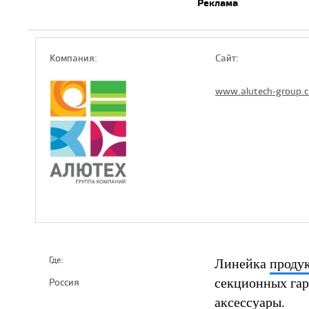
Реклама
Компaния:
Сайт:
www.alutech-group.
Линейка
проду
Где:
секционных гар
Россия
аксессуары.