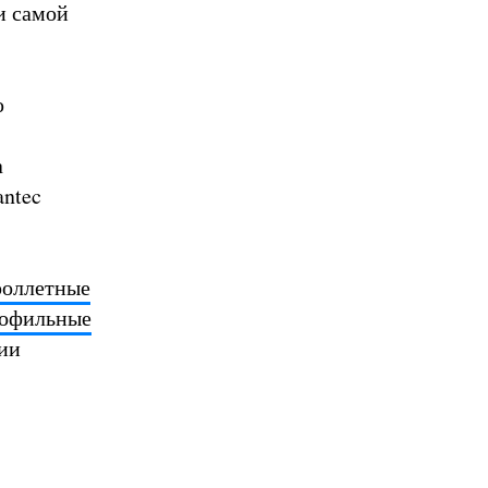
и самой
ю
а
ntec
роллетные
офильные
ии