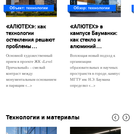
Объект: технологии
Обзор: технологии
«АЛЮТЕХ»: как
«АЛЮТЕХ» в
технологии
кампусе Бауманки:
остекления решают
как стекло и
проблемы...
алюминий...
Основной художественный
Воплощая новый подход к
прием в проекте ЖК «Level
организации
Причальный» – смелый
образовательных и научных
контраст между
пространств в городе, кампус
монументальным основанием
МГТУ им. Н.Э. Баумана
и парящим <...>
определил <...>
Технологии и материалы