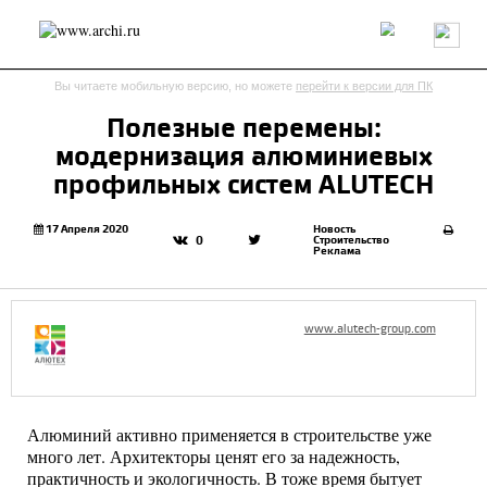
Россия
Мир
Технологии
Интерьер
Пресса
Архитекторы
Вы читаете мобильную версию, но можете
перейти к версии для ПК
Проекты
Конкурсы
События
Книги
Вакансии
Полезные перемены:
модернизация алюминиевых
send.project
Анонсы конкурсов
Блог
профильных систем ALUTECH
Журнал
Интервью
Исследование
Мнение
Обзор
Объект
Результаты конкурса
17 Апреля 2020
Новость
Строительство
0
Реклама
Репортаж
Рецензия
Архитектура
Выставка
Дизайн
Иностранцы в России
Интерьер
Книги
Наследие
Образование
Урбанистика
www.alutech-group.com
Эко
Алюминий активно применяется в строительстве уже
много лет. Архитекторы ценят его за надежность,
практичность и экологичность. В тоже время бытует