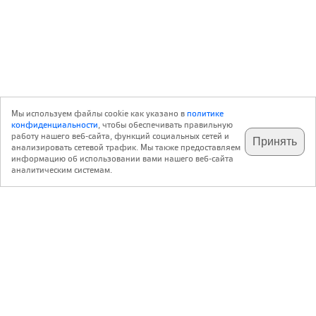
Мы используем файлы cookie как указано в
политике
конфиденциальности
, чтобы обеспечивать правильную
работу нашего веб-сайта, функций социальных сетей и
Принять
анализировать сетевой трафик. Мы также предоставляем
подпишитесь на наш
✕
телеграм @archi_ru
информацию об использовании вами нашего веб-сайта
аналитическим системам.
с 20 июля 1999 г.
Версия для ПК
Пользовательское соглашение
Контакты
Политика конфиденциальности
О нас
ООО «Архи.ру»
. Все права защищены.