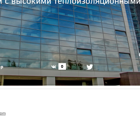
 с высокими теплоизоляционными
ор
0
com