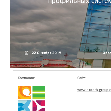
профильных систем
22 Октября 2019
Обз
Компaния:
Сайт:
www.alutech-group.