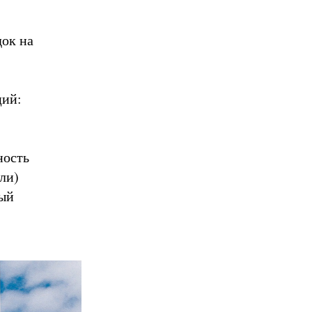
док на
ций:
ность
ли)
ный