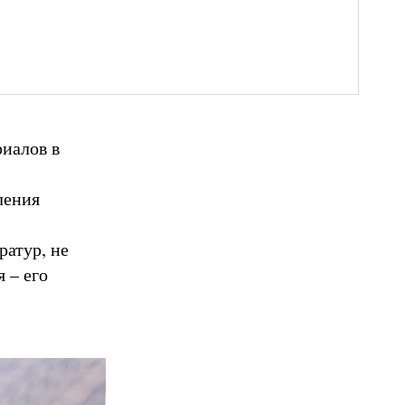
иалов в
ления
ратур, не
 – его