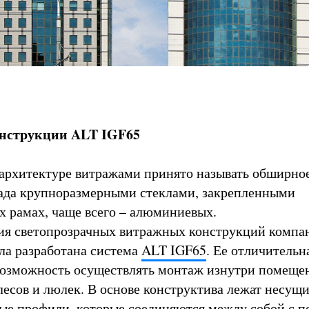
нструкции ALT IGF65
архитектуре витражами принято называть обширно
ада крупноразмерными стеклами, закрепленными
х рамах, чаще всего – алюминиевых.
ия светопрозрачных витражных конструкций компа
 разработана система
ALT IGF65
. Ее отличительн
возможность осуществлять монтаж изнутри помещен
лесов и люлек. В основе конструктива лежат несущ
ые профили, которые соединяются между собой с 