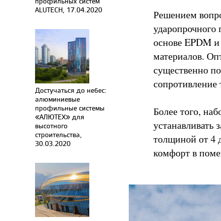
профильных систем
ALUTECH, 17.04.2020
Решением вопро
ударопрочного 
основе EPDM и 
материалов. Оп
существенно по
сопротивление 
Достучаться до небес:
алюминиевые
профильные системы
Более того, на
«АЛЮТЕХ» для
устанавливать 
высотного
строительства,
толщиной от 4 
30.03.2020
комфорт в пом