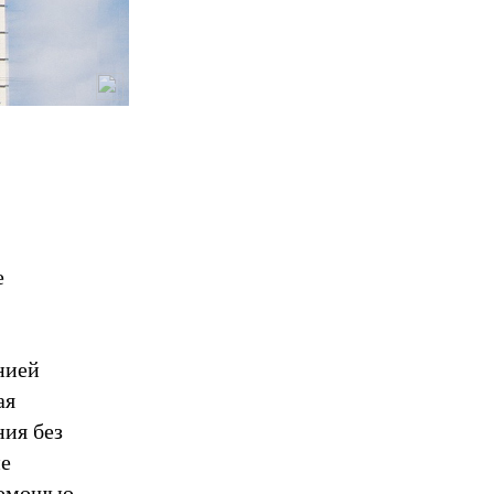
е
нией
ая
ия без
ие
помощью