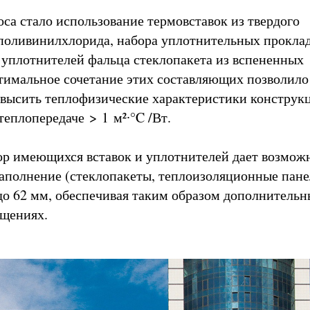
са стало использование термовставок из твердого
поливинилхлорида, набора уплотнительных прокла
уплотнителей фальца стеклопакета из вспененных
тимальное сочетание этих составляющих позволило
высить теплофизические характеристики конструк
теплопередаче > 1 м²∙°C /Вт.
бор имеющихся вставок и уплотнителей дает возмож
заполнение (стеклопакеты, теплоизоляционные пане
до 62 мм, обеспечивая таким образом дополнитель
ещениях.