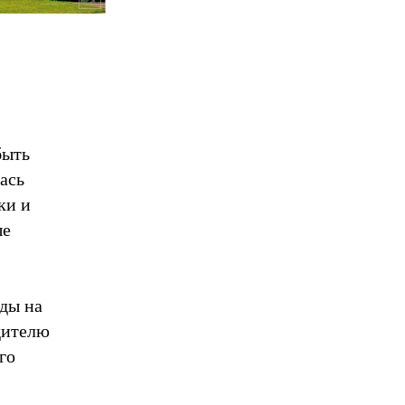
быть
ась
ки и
ые
ады на
дителю
го