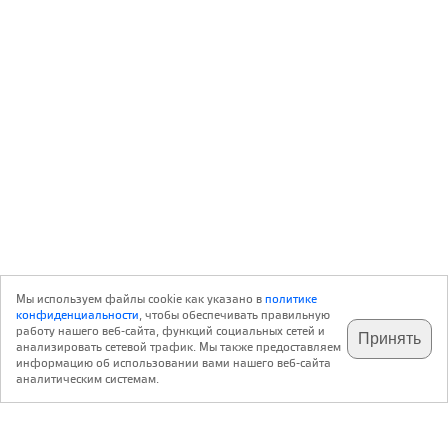
Мы используем файлы cookie как указано в
политике
конфиденциальности
, чтобы обеспечивать правильную
работу нашего веб-сайта, функций социальных сетей и
Принять
анализировать сетевой трафик. Мы также предоставляем
подпишитесь на наш
✕
телеграм @archi_ru
информацию об использовании вами нашего веб-сайта
аналитическим системам.
с 20 июля 1999 г.