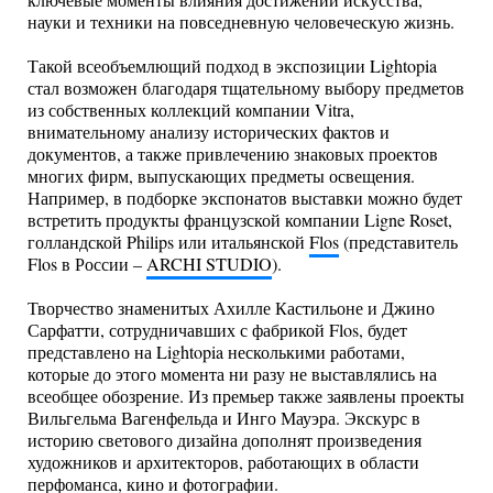
ключевые моменты влияния достижений искусства,
науки и техники на повседневную человеческую жизнь.
Такой всеобъемлющий подход в экспозиции Lightopia
стал возможен благодаря тщательному выбору предметов
из собственных коллекций компании Vitra,
внимательному анализу исторических фактов и
документов, а также привлечению знаковых проектов
многих фирм, выпускающих предметы освещения.
Например, в подборке экспонатов выставки можно будет
встретить продукты французской компании Ligne Roset,
голландской Philips или итальянской
Flos
(представитель
Flos в России –
ARCHI STUDIO
).
Творчество знаменитых Ахилле Кастильоне и Джино
Сарфатти, сотрудничавших с фабрикой Flos, будет
представлено на Lightopia несколькими работами,
которые до этого момента ни разу не выставлялись на
всеобщее обозрение. Из премьер также заявлены проекты
Вильгельма Вагенфельда и Инго Мауэра. Экскурс в
историю светового дизайна дополнят произведения
художников и архитекторов, работающих в области
перфоманса, кино и фотографии.