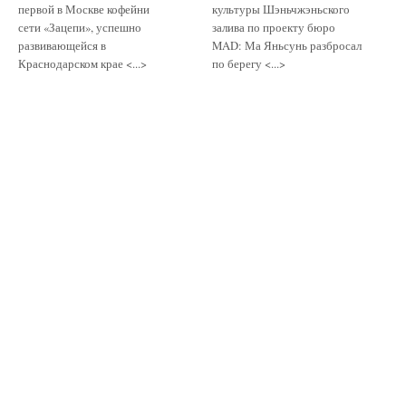
первой в Москве кофейни
культуры Шэньчжэньского
сети «Зацепи», успешно
залива по проекту бюро
развивающейся в
MAD: Ма Яньсунь разбросал
Краснодарском крае <...>
по берегу <...>