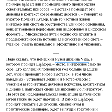
примере light art или промышленного производства
осветительных приборов, – выставка помещает эти
явления в контекст современных дебатов», – говорит ее
куратор Иоланта Куглер. Будь то частный жилой
интерьер или система обустройства уличного освещения,
концептуальный перфоманс или видеофильм в цифровом
формате… Множеством путей можно обнаружить и
продемонстрировать потенциал искусственного света –
главное, суметь правильно и эффективно им управлять.
***
Надо сказать, что немецкий
музей дизайна Vitra
, в
котором пройдет Lightopia – место, интересное само по
себе. Его коллекция пополяется уже больше двадцати
лет, музей проводит много выставок (в том числе
выездных), устраивает лекции и мастер-классы с
участием авторитетных деятелей искусства, архитектуры
и дизайна, выпускает специализированную литературу.
На этот раз исследовательская концепция деятельности
музея также не будет нарушена. В рамках Lightopia
пройдут открытые дискуссии, симпозиумы и
практические семинары, будет выпущен трехтомный