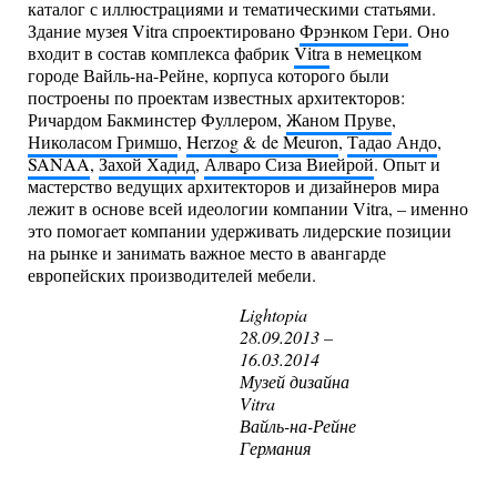
каталог с иллюстрациями и тематическими статьями.
Здание музея Vitra спроектировано
Фрэнком Гери
. Оно
входит в состав комплекса фабрик
Vitra
в немецком
городе Вайль-на-Рейне, корпуса которого были
построены по проектам известных архитекторов:
Ричардом Бакминстер Фуллером,
Жаном Пруве
,
Николасом Гримшо
,
Herzog & de Meuron
,
Тадао Андо
,
SANAA
,
Захой Хадид
,
Алваро Сиза Виейрой
. Опыт и
мастерство ведущих архитекторов и дизайнеров мира
лежит в основе всей идеологии компании Vitra, – именно
это помогает компании удерживать лидерские позиции
на рынке и занимать важное место в авангарде
европейских производителей мебели.
Lightopia
28.09.2013 –
16.03.2014
Музей дизайна
Vitra
Вайль-на-Рейне
Германия