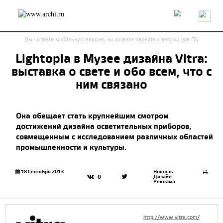
Россия
Мир
Технологии
Интерьер
Пресса
Архитекторы
Вы читаете мобильную версию, но можете
перейти к версии для ПК
Проекты
Конкурсы
События
Книги
Вакансии
Lightopia в Музее дизайна Vitra:
выставка о свете и обо всем, что с
send.project
Анонсы конкурсов
Блог
ним связано
Журнал
Интервью
Исследование
Мнение
Обзор
Объект
Результаты конкурса
Она обещает стать крупнейшим смотром
Репортаж
Рецензия
Архитектура
Выставка
достижений дизайна осветительных приборов,
Дизайн
Иностранцы в России
Интерьер
совмещенным с исследованием различных областей
Книги
Наследие
Образование
Урбанистика
промышленности и культуры.
Эко
18 Сентября 2013
Новость
Дизайн
0
Реклама
http://www.vitra.com/