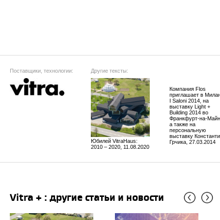
Поставщики, технологии:
Другие тексты:
Компания Flos
приглашает в Милан
I Saloni 2014, на
выставку Light +
Building 2014 во
Франкфурт-на-Майн
а также на
персональную
выставку Констант
Юбилей VitraHaus:
Грчика, 27.03.2014
2010 – 2020, 11.08.2020
Vitra + : другие статьи и новости