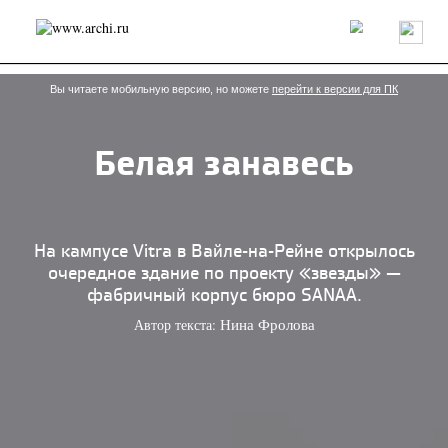
Россия
Мир
Технологии
Интерьер
Пресса
Архитекторы
Проекты
Конкурсы
События
Книги
Вакансии
Вы читаете мобильную версию, но можете
перейти к версии для ПК
Белая занавесь
send.project
Анонсы конкурсов
Блог
Журнал
Интервью
Исследование
Мнение
Обзор
Объект
Результаты конкурса
Репортаж
Рецензия
Архитектура
Выставка
На кампусе Vitra в Вайле-на-Рейне открылось
Дизайн
Иностранцы в России
Интерьер
очередное здание по проекту «звезды» —
Книги
Наследие
Образование
Урбанистика
фабричный корпус бюро SANAA.
Эко
Автор текста:
Нина Фролова