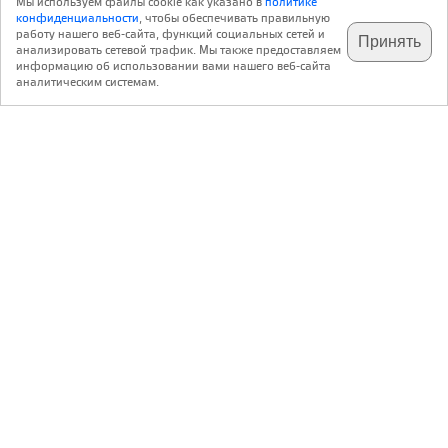
Мы используем файлы cookie как указано в
политике
конфиденциальности
, чтобы обеспечивать правильную
работу нашего веб-сайта, функций социальных сетей и
Принять
анализировать сетевой трафик. Мы также предоставляем
подпишитесь на наш
✕
телеграм @archi_ru
информацию об использовании вами нашего веб-сайта
аналитическим системам.
с 20 июля 1999 г.
Версия для ПК
Пользовательское соглашение
Контакты
Политика конфиденциальности
О нас
ООО «Архи.ру»
. Все права защищены.
®
®
архи.ру
, archi.ru
зарегистрированные торговые марки