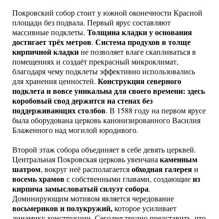
Покровский собор стоит у южной оконечности Красной
площади без подвала. Первый ярус составляют
Толщина кладки у основания
массивные подклеты.
достигает трёх метров
Система продухов
в толще
.
кирпичной кладки
не позволяет влаге скапливаться в
помещениях и создаёт прекрасный микроклимат,
благодаря чему подклеты эффективно использовались
Конструкция северного
для хранения ценностей.
подклета и вовсе уникальна для своего времени: здесь
коробовый свод держится на стенах без
поддерживающих столбов
. В 1588 году на первом ярусе
была оборудована церковь канонизированного Василия
Блаженного над могилой юродивого.
Второй этаж собора объединяет в себе девять церквей.
каменным
Центральная Покровская церковь увенчана
шатром
обходная галерея
, вокруг неё располагается
и
восемь храмов
из
с собственными главами, создающие
кирпича замысловатый силуэт собора
.
Доминирующим мотивом является чередование
восьмериков и полукружий,
которое усиливает
динамику конструкции. Сегодня трудно представить, что