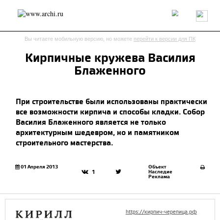
Россия
Мир
Технологии
Интерьер
Пресса
Архитекторы
Вы читаете мобильную версию, но можете
перейти к версии для ПК
Проекты
Конкурсы
События
Книги
Вакансии
Кирпичные кружева Василия
Блаженного
send.project
Анонсы конкурсов
Блог
Журнал
Интервью
Исследование
Мнение
При строительстве были использованы практически
Обзор
Объект
Результаты конкурса
все возможности кирпича и способы кладки. Собор
Репортаж
Рецензия
Архитектура
Выставка
Василия Блаженного является не только
Дизайн
Иностранцы в России
Интерьер
архитектурным шедевром, но и памятником
Книги
Наследие
Образование
Урбанистика
строительного мастерства.
Эко
01 Апреля 2013
Объект
Наследие
1
Реклама
https://кирпич-черепица.рф