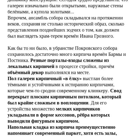
галереи изначально были открытыми, наружные стены
белёными, а купола золотыми...
Впрочем, ансамбль собора складывался на протяжении
веков, сохраняя не столько исторический образ, сколько
представления позднейших зодчих о том, как должен
был выглядеть храм-терем времён Ивана Грозного.
Как бы то ни было, в убранстве Покровского собора
сохранилось достаточно много кирпича времён Бармы и
Резные порталы-входы сложены из
Постника.
лекальных кирпичей
в процессе стройки, причём
объёмный декор
выполнялся на месте.
Пол галереи кирпичный «в ёлку»
выстлан более
тёмными и устойчивыми к истиранию кирпичами,
Свод
которые чем-то сродни современному клинкеру.
перекрыт плоским кирпичным потолком, который
был крайне сложным в воплощении
. Для его
мелких кирпичиков
устройства множество
укладывали в форме кессонов, рёбра которых
выводили фигурным кирпичом.
Напольная кладка из кирпича преимущественно
напоминает современный паркет, хотя есть залы,