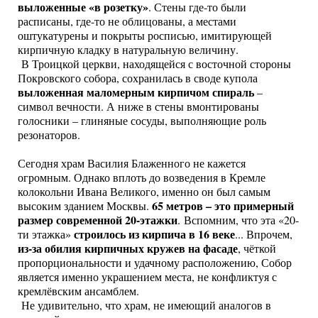
выложенные «в розетку»
. Стены где-то были
расписаны, где-то не облицованы, а местами
оштукатурены и покрыты росписью, имитирующей
кирпичную кладку в натуральную величину.
В Троицкой церкви, находящейся с восточной стороны
Покровского собора, сохранилась в своде купола
выложенная маломерным кирпичом спираль
–
символ вечности. А ниже в стены вмонтированы
голосники – глиняные сосуды, выполняющие роль
резонаторов.
Сегодня храм Василия Блаженного не кажется
огромным. Однако вплоть до возведения в Кремле
колокольни Ивана Великого, именно он был самым
65 метров – это примерный
высоким зданием Москвы.
размер современной 20-этажки
. Вспомним, что эта «20-
строилось из кирпича в 16 веке
ти этажка»
... Впрочем,
из-за обилия кирпичных кружев на фасаде
, чёткой
пропорциональности и удачному расположению, Собор
является именно украшением места, не конфликтуя с
кремлёвским ансамблем.
Не удивительно, что храм, не имеющий аналогов в