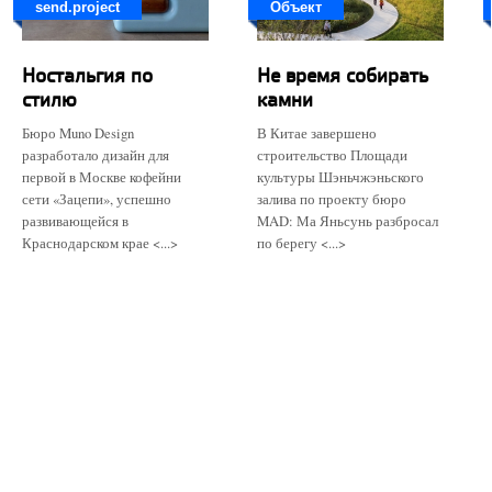
send.project
Объект
Ностальгия по
Не время собирать
стилю
камни
Бюро Muno Design
В Китае завершено
разработало дизайн для
строительство Площади
первой в Москве кофейни
культуры Шэньчжэньского
сети «Зацепи», успешно
залива по проекту бюро
развивающейся в
MAD: Ма Яньсунь разбросал
Краснодарском крае <...>
по берегу <...>