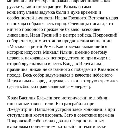
мировой архитектуре, поражал современников – как
русских, так и иностранцев. Размах и сама
концептуальная задумка были в духе времени и
особенностей личности Ивана Грозного. Встречать царя
из похода собрался весь город. Очевидцы писали, что
ничего подобного прежде не бывало: всеобщее
ликование, Иван Грозный в центре войска. Покровский
собор стал одним из этапов продвижения концепции
«Москва – третий Рим». Как отмечал выдающийся
историк искусств Михаил Ильин, именно поэтому
церковь, находящаяся непосредственно при входе на
второй ярус названа в честь Входа в Иерусалим –
праздника, никак не связанного с победами в Казанском
походе. Весь собор задумывался в качестве небесного
Иерусалима – города-идеала, сказки, которую стремился
сделать былью православный самодержец.
Храм Василия Блаженного исторически не любили
иноземные завоеватели. Его разграбили при
Лжедмитрии, Наполеон устроил здесь конюшни, а при
отступлении хотел взорвать. Зато в советские времена
Покровский собор стал едва ли не единственным
культовым сооружением, который систематически