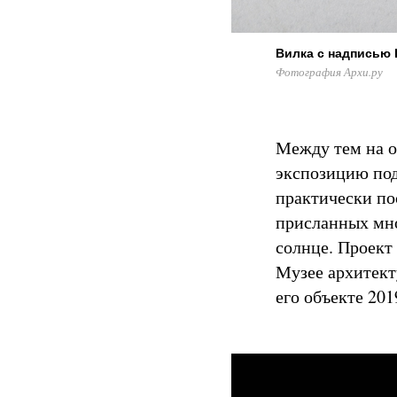
Вилка с надписью 
Фотография Архи.ру
Между тем на о
экспозицию под
практически по
присланных мно
солнце. Проект 
Музее архитекту
его объекте 201