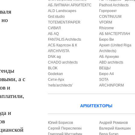
АБ ЛИПМАН АРХИТЕКТС
Padhod Architects
иваля
ALD Landscapes
Горпроект
Grd:studio
CONTINUUM
 но
TOTEMENT/PAPER
VFORM
СИВИЛ
Rhizome
АБ AQ
АБ МАСТЕРПЛАН
FANTALIS Architects
Бюро Ви
АСБ Карлсон & К
Архип (United Riga
ARCHIVISTA
Architects)
DNK ag
АБ Архнуво
CHADO architects
ABD architects
BLOK
ВЕЩЬ!
стенды
Godekan
Бюро А4
овыми, а с
Сити-Арх
SOTA
ов и
′nefa′architects′
ARCHINFORM
аплатили,
АРХИТЕКТОРЫ
да и
ов
Юлий Борисов
Андрей Романов
ецианской
Сергей Переслегин
Валерий Каняшин
Григорий Мустафин
Вера Бутко