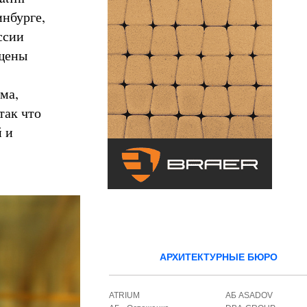
нбурге,
ссии
ущены
ма,
так что
й и
АРХИТЕКТУРНЫЕ БЮРО
ATRIUM
АБ ASADOV