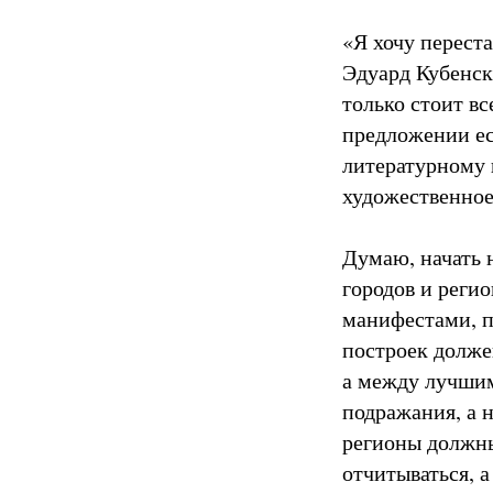
«Я хочу перест
Эдуард Кубенски
только стоит вс
предложении ест
литературному 
художественное
Думаю, начать 
городов и регио
манифестами, п
построек должен
а между лучшим
подражания, а 
регионы должны
отчитываться, 