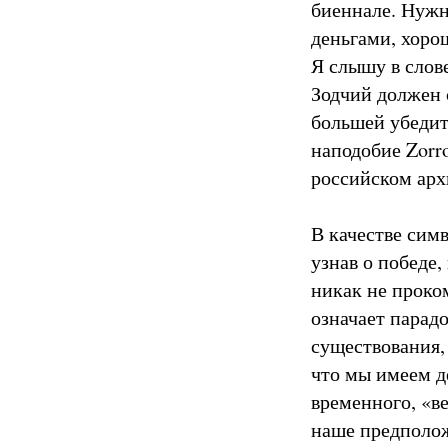
биеннале. Нужн
деньгами, хоро
Я слышу в слове
Зодчий должен 
большей убедите
наподобие Zorr
российском арх
В качестве симв
узнав о победе
никак не проко
означает парад
существования, 
что мы имеем д
временного, «в
наше предполо