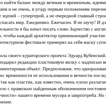
о найти баланс между вечным и временным, идеям
шим и не очень, в угоду первым положениям перечи
 зодчий – супергерой, а не очередной главный стро
спасать мир. Ежедневно. Ежечасно. Я не шучу! И д
льности я бы начал писать слово Зодчество с англи
o, чтобы каждый архитектор принимающий участие 
итектурном фестивале примерял на себя маску супе
ола своего кураторского проекта Эдуард Кубенский,
, подарил редакции пластиковую вилку с надписью в
мментировав объект. Предположим, что одноразовая
окс временности ее использования и вечности посл
так как пластик, как известно, очень плохо разлагае
ело с правильно найденным обозначением постоянн
ечности» нашего времени мусора и ширпотреба. Но 
жение.