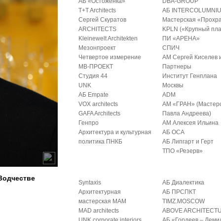
АБ «Остоженка»
DBA-GROUP
T+T Architects
АБ INTERCOLUMNI
Сергей Скуратов
Мастерская «Прохр
ARCHITECTS
KPLN («Крупный пла
Kleinewelt Architekten
ПИ «АРЕНА»
Мезонпроект
СПИЧ
Четвертое измерение
АМ Сергей Киселев 
МВ-ПРОЕКТ
Партнеры
Студия 44
Институт Генплана
UNK
Москвы
АБ Empate
ADM
VOX architects
АМ «ГРАН» (Мастер
GAFA Architects
Павла Андреева)
Генпро
АМ Алексея Ильина
Архитектура и культурная
АБ ОСА
политика ПНКБ
АБ Липгарт и Герт
ТПО «Резерв»
Зодчестве
Syntaxis
АБ Диалектика
Архитектурная
АБ ПРСПКТ
мастерская МАМ
TIMZ.MOSCOW
MAD architects
ABOVE ARCHITECT
UNK corporate interiors
АБ «Гордеев – Деми