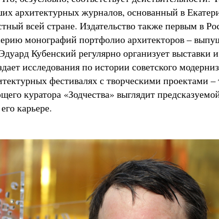
ших архитектурных журналов, основанный в Екатери
стный всей стране. Издательство также первым в Ро
серию монографий портфолио архитекторов – вып
 Эдуард Кубенский регулярно организует выставки и
здает исследования по истории советского модерниз
хитектурных фестивалях с творческими проектами – 
щего куратора «Зодчества» выглядит предсказуемо
его карьере.