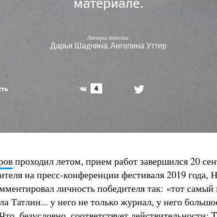
материале.
Авторы текста:
Дарья Шадчина
Ангелина Уттер
,
сть
4
ров
проходил летом, прием работ завершился 20 сен
ителя на пресс-конференции фестиваля 2019 года, 
ментировал личность победителя так: «тот самый
а Татлин... у него не только журнал, у него большо
Что, безусловно, соответствует действительности: Ta