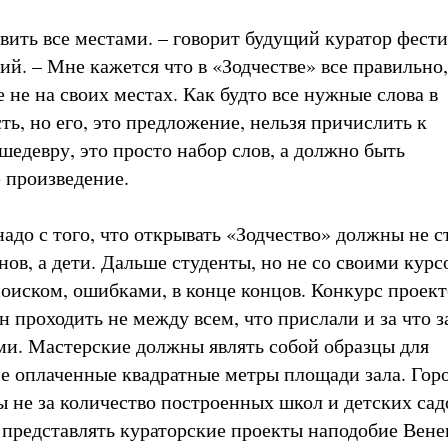
авить все местами. – говорит будущий куратор фест
й. – Мне кажется что в «Зодчестве» все правильно,
е не на своих местах. Как будто все нужные слова в
ь, но его, это предложение, нельзя причислить к
шедевру, это просто набор слов, а должно быть
 произведение.
надо с того, что открывать «Зодчество» должны не 
нов, а дети. Дальше студенты, но не со своими курс
оиском, ошибками, в конце концов. Конкурс проект
 проходить не между всем, что прислали и за что з
и. Мастерские должны являть собой образцы для
не оплаченные квадратные метры площади зала. Горо
 не за количество построенных школ и детских сад
а представлять кураторские проекты наподобие Вен