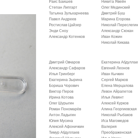
Раис Баишев
Никита Явейн
Степан Липгарт
Олег Мединский
Татьяна Зульхарнеева
Дмитрий Буш
Павел Андреев
Марина Егорова
Ростислав Цайзер
Николай Переслеги
Энди Сноу
Александр Скокан
Александр Котенков
Иван Кожин
Николай Кикава
Дмитрий Овчаров
Екатерина Абдуллае
Александр Сафаров
Евгений Леонов
Илья Гринберг
Иван Кычкин
Екатерина Зырина
Сергей Марков
Бориша Чорович
Елена Мерцалова
Виктор Перов
Левон Айрапетов
Ирина Котова
Илья Левянт
Олег Шурыгин
Алексей Курков
Роман Пономарёв
Алина Георгиевская
Антон Ладыгин
Николай Рыбаков
Юлия Мусина
Иса Магомедов
Алексей Афоничкин
Валерия
Тимур Абдуллаев
Преображенская