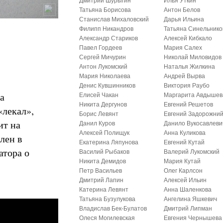
Дмитрий Шурыгин
Илья Уткин
Татьяна Борисова
Антон Белов
Станислав Михаловский
Дарья Ильина
Филипп Никандров
Татьяна Синельнико
Александр Стариков
Алексей Кибкало
Павел Гордеев
Мария Салех
Сергей Мичурин
Николай Миловидов
Антон Лукомский
Наталья Жилкина
Мария Николаева
Андрей Вырва
Денис Кувшинников
Виктория Раубо
а
Елисей Чакан
Маргарита Авдышев
Никита Дергунов
Евгений Решетов
«лекал»,
Борис Левянт
Евгений Задорожни
ит на
Данил Куров
Данило Вукосавлеви
Алексей Полищук
Анна Куликова
лен в
Екатерина Ляпунова
Евгений Кутай
атора о
Василий Рыбаков
Валерий Лукомский
Никита Демидов
Мария Кутай
Петр Васильев
Олег Карлсон
Дмитрий Лапин
Алексей Ильин
Катерина Левянт
Анна Шаленкова
Татьяна Бузулукова
Ангелина Яшкевич
Владислав Бек-Булатов
Дмитрий Липман
Олеся Могилевская
Евгения Чернышева