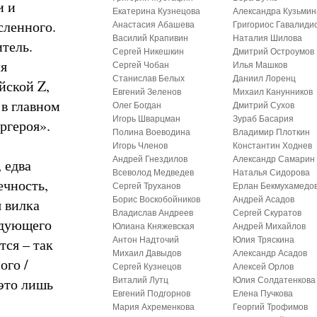
и и
Екатерина Кузнецова
Александра Кузьмин
сленного.
Анастасия Абашева
Григориос Гавалиди
Василий Крапивин
Наталия Шилова
итель.
Сергей Никешкин
Дмитрий Остроумов
ля
Сергей Чобан
Илья Машков
Станислав Белых
Даниил Лоренц
йской Z,
Евгений Зеленов
Михаил Канунников
в главном
Олег Богдан
Дмитрий Сухов
Игорь Шварцман
Зураб Басария
ргероя».
Полина Воеводина
Владимир Плоткин
Игорь Членов
Константин Ходнев
Андрей Гнездилов
Александр Самарин
 едва
Всеволод Медведев
Наталья Сидорова
ечность,
Сергей Труханов
Ерлан Бекмухамедо
Борис Воскобойников
Андрей Асадов
 вилка
Владислав Андреев
Сергей Скуратов
едующего
Юлиана Княжевская
Андрей Михайлов
тся – так
Антон Надточий
Юлия Тряскина
Михаил Давыдов
Александр Асадов
ого /
Сергей Кузнецов
Алексей Орлов
это лишь
Виталий Лутц
Юлия Солдатенкова
Евгений Подгорнов
Елена Пучкова
Мария Ахременкова
Георгий Трофимов