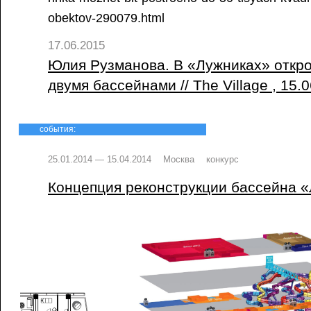
obektov-290079.html
17.06.2015
Юлия Рузманова. В «Лужниках» откро
двумя бассейнами // The Village , 15.
события:
25.01.2014 — 15.04.2014
Москва
конкурс
Концепция реконструкции бассейна 