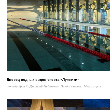
Дворец водных видов спорта «Лужники»
Фотография © Дмитрий Чебаненко. Предоставлено UNK project