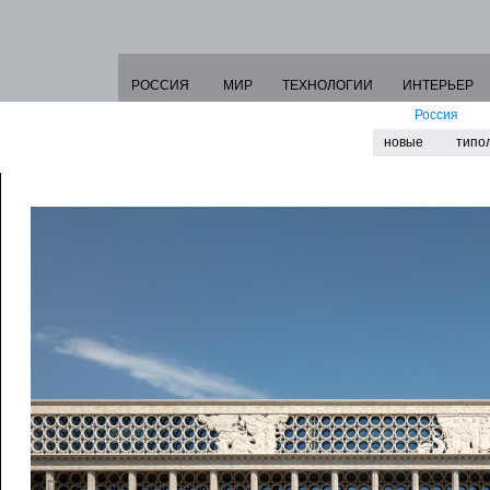
РОССИЯ
МИР
ТЕХНОЛОГИИ
ИНТЕРЬЕР
Россия
новые
типо