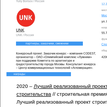
Yuliy Borisov / Россия
12.
мес
Мос
ул. 
коо
UNK
55.
UNK / Россия
фун
партнеры, заказчики, смежники
Спо
общ
Конкурсный проект. Заказчик конкурс – компания CODEST,
организатор – ОАО «Олимпийский комплекс «Лужники»
420
при поддержке Комитета по архитектуре и
градостроительству города Москвы. Консультант конкурса
– Центр коммуникационных технологий «Агломерация».
награды:
2020 –
Лучший реализованный проект
строительства
// строительная премия
Лучший реализованный проект строи