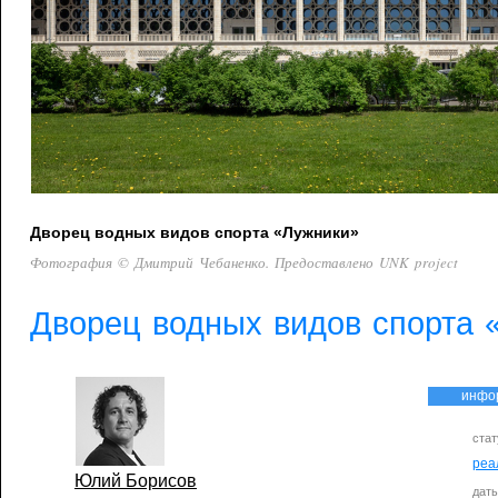
Дворец водных видов спорта «Лужники»
Фотография © Дмитрий Чебаненко. Предоставлено UNK project
Дворец водных видов спорта 
инфо
стат
реа
Юлий Борисов
дат