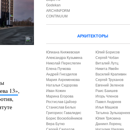
Godekan
ARCHINFORM
CONTINUUM
АРХИТЕКТОРЫ
Юлиана Княжевская
Юлий Борисов
Александра Кузьмина
Сергей Чобан
Николай Переслегин
Виталий Лутц
Елена Пучкова
Никита Явейн
Андрей Гнездилов
Василий Крапивин
Мария Ахременкова
Сергей Труханов
цы
Наталья Сидорова
Евгений Зеленов
ева 13»
,
Иван Кожин
Раис Баишев
Марина Егорова
Игорь Членов
отив,
Ростислав Цайзер
Павел Андреев
итуте
Станислав Белых
Илья Машков
Григориос Гавалидис
Татьяна Зульхарнее
Борис Воскобойников
Юлия Тряскина
Вера Бутко
Даниил Лоренц
Сергей Скуратов
Наталия Шилова