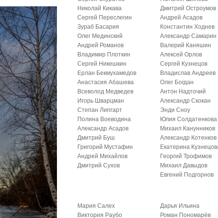
Николай Кикава
Дмитрий Остроумов
Сергей Переслегин
Андрей Асадов
Зураб Басария
Константин Ходнев
Олег Мединский
Александр Самарин
Андрей Романов
Валерий Каняшин
Владимир Плоткин
Алексей Орлов
Сергей Никешкин
Сергей Кузнецов
Ерлан Бекмухамедов
Владислав Андреев
Анастасия Абашева
Олег Богдан
Всеволод Медведев
Антон Надточий
Игорь Шварцман
Александр Скокан
Степан Липгарт
Энди Сноу
Полина Воеводина
Юлия Солдатенкова
Александр Асадов
Михаил Канунников
Дмитрий Буш
Александр Котенков
Григорий Мустафин
Екатерина Кузнецов
Андрей Михайлов
Георгий Трофимов
Дмитрий Сухов
Михаил Давыдов
Евгений Подгорнов
Мария Салех
Дарья Ильина
Виктория Раубо
Роман Пономарёв