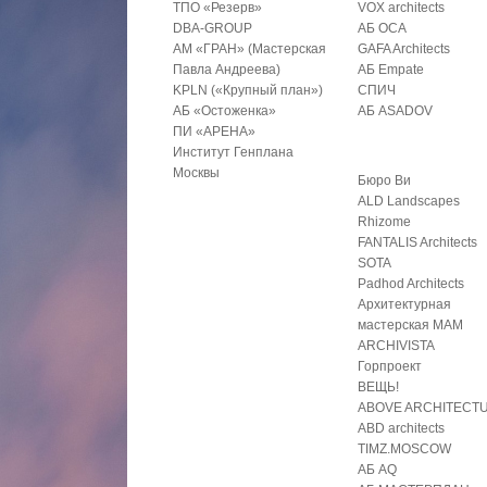
ТПО «Резерв»
VOX architects
DBA-GROUP
АБ ОСА
АМ «ГРАН» (Мастерская
GAFA Architects
Павла Андреева)
АБ Empate
KPLN («Крупный план»)
СПИЧ
АБ «Остоженка»
АБ ASADOV
ПИ «АРЕНА»
Институт Генплана
Москвы
Бюро Ви
ALD Landscapes
Rhizome
FANTALIS Architects
SOTA
Padhod Architects
Архитектурная
мастерская МАМ
ARCHIVISTA
Горпроект
ВЕЩЬ!
ABOVE ARCHITECT
ABD architects
TIMZ.MOSCOW
АБ AQ