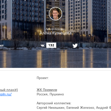
Автор текста:
Алёна Кузнецова
кт
132
Проект:
ный план»)
ЖК Премиум
pln.ru/
Россия, Пушкино
Авторский коллектив:
Сергей Никешкин, Евгений Железко, Андрей 