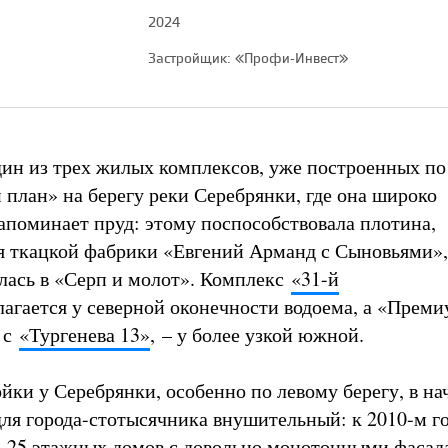
2024
Застройщик: «Профи-Инвест»
ин из трех жилых комплексов, уже построенных по
план» на берегу реки Серебрянки, где она широко
напоминает пруд: этому поспособствовала плотина,
я ткацкой фабрики «Евгений Арманд с Сыновьями»,
лась в «Серп и молот». Комплекс
«31-й
агается у северной оконечности водоема, а «Преми
 с
«Тургенева 13»
, – у более узкой южной.
йки у Серебрянки, особенно по левому берегу, в на
для города-стотысячника внушительный: к 2010-м го
0-25 этажных домов с довольно монотонными фасад