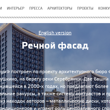
И
ИНТЕРЬЕР
ПРЕССА
АРХИТЕКТОРЫ
ПРОЕКТЫ
КОНКУ
English version
Речной фасад
м» построен по проекту архитектурного бюро 
ушкино, на берегу реки Серебрянки. Две башн
ожившейся в 2000-х годах, но предлагают более
альние ракурсы, а также систему контрастов и 
 из находок авторов – металлические диски, к
ондиционеров и играют роль декоративного сло