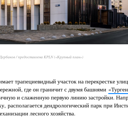
ербаков / предоставлена KPLN («Крупный план»)
мает трапециевидный участок на перекрестке ули
бережной, где он граничит с двумя башнями
«Турген
ичную и слаженную первую линию застройки. Напр
ку, располагается дендрологический парк при Инст
еханизации лесного хозяйства.