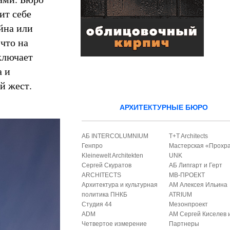
ит себе
йна или
 что на
ключает
а и
ий жест.
АРХИТЕКТУРНЫЕ БЮРО
АБ INTERCOLUMNIUM
T+T Architects
Генпро
Мастерская «Прохр
Kleinewelt Architekten
UNK
Сергей Скуратов
АБ Липгарт и Герт
ARCHITECTS
МВ-ПРОЕКТ
Архитектура и культурная
АМ Алексея Ильина
политика ПНКБ
ATRIUM
Студия 44
Мезонпроект
ADM
АМ Сергей Киселев 
Четвертое измерение
Партнеры