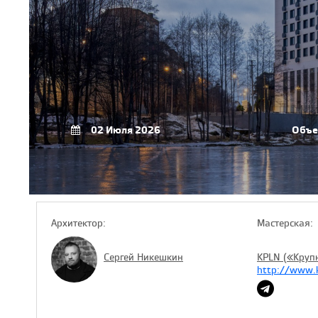
02 Июля 2026
Объе
Архитектор:
Мастерская:
Сергей Никешкин
KPLN («Круп
http://www.k