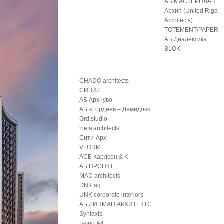
АБ МАСТЕРПЛАН
Архип (United Riga
Architects)
TOTEMENT/PAPER
АБ Диалектика
BLOK
CHADO architects
СИВИЛ
АБ Архнуво
АБ «Гордеев – Демидов»
Grd:studio
′nefa′architects′
Сити-Арх
VFORM
АСБ Карлсон & К
АБ ПРСПКТ
MAD architects
DNK ag
UNK corporate interiors
АБ ЛИПМАН АРХИТЕКТС
Syntaxis
Бюро А4