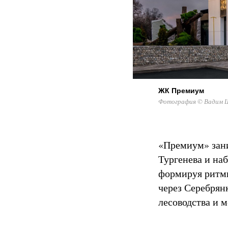
ЖК Премиум
Фотография © Вадим Щ
«Премиум» зани
Тургенева и на
формируя ритм
через Серебрян
лесоводства и м