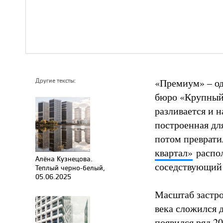
«Премиум» – од
Другие тексты:
бюро «Крупный 
разливается и 
построенная дл
потом преврати
квартал»
распол
Алёна Кузнецова.
соседствующий
Теплый черно-белый,
05.06.2025
Масштаб застро
века сложился 
появился ряд 2