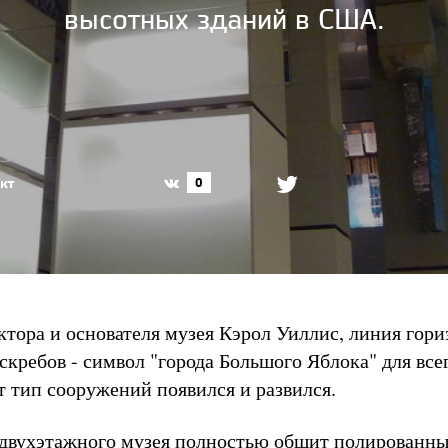
высотных зданий в США.
кт
0
ктора и основателя музея Кэрол Уиллис, линия гори
скребов - символ "города Большого Яблока" для всег
т тип сооружений появился и развился.
двухэтажного музея полностью обшит полированн