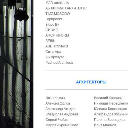
MAD architects
АБ ЛИПМАН АРХИТЕКТС
TIMZ.MOSCOW
Горпроект
Бюро Ви
СИВИЛ
ARCHINFORM
ВЕЩЬ!
ABD architects
Сити-Арх
АБ Архнуво
Padhod Architects
АРХИТЕКТОРЫ
Иван Кожин
Василий Крапивин
Алексей Орлов
Николай Переслеги
Александр Асадов
Юлиана Княжевская
Владислав Андреев
Александра Кузьмин
Сергей Чобан
Полина Воеводина
Мария Ахременкова
Илья Машков