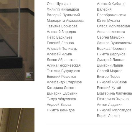
Олег Шурыгин
Алексей Кибкало
Филипп Никандров
Валерия
Валерий Лукомский
Преображенская
Маргарита Авдышева
Юлия Мусина
Татьяна Борисова
Олеся Могилевская
Алексей Зародов
Анна Шаленкова
Петр Васильев
Сергей Мичурин
Евгений Леонов
Данило Вукосавлеви
Алексей Полищук
Бориша Чорович
Алексей Ильин
Никита Дергунов
Левон Айрапетов
Дмитрий Липман
Алина Георгиевская
Дмитрий Лапин
Татьяна Бузулукова
Сергей Марков
Евгений Решетов
Виктор Перов
Александр Стариков
Николай Рыбаков
Катерина Левянт
Евгений Кутай
Дмитрий Шурыгин
Екатерина Ляпунов
Тимур Абдуллаев
Екатерина Зырина
Андрей Вырва
Антон Ладыгин
Никита Демидов
Николай Миловидов
Борис Левянт