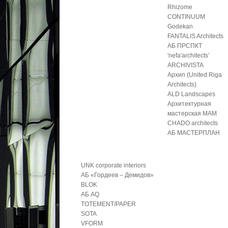
Rhizome
CONTINUUM
Godekan
FANTALIS Architects
АБ ПРСПКТ
′nefa′architects′
ARCHIVISTA
Архип (United Riga
Architects)
ALD Landscapes
Архитектурная
мастерская МАМ
CHADO architects
АБ МАСТЕРПЛАН
UNK corporate interiors
АБ «Гордеев – Демидов»
BLOK
АБ AQ
TOTEMENT/PAPER
SOTA
VFORM