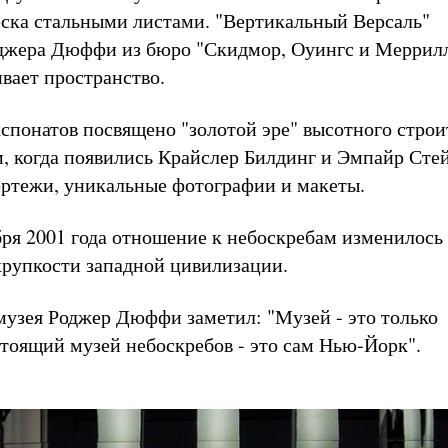
еска стальными листами. "Вертикальный Версаль"
оджера Дюффи из бюро "Скидмор, Оуингс и Меррил
ивает пространство.
спонатов посвящено "золотой эре" высотного строит
м, когда появились Крайслер Билдинг и Эмпайр Сте
ертежи, уникальные фотографии и макеты.
бря 2001 года отношение к небоскребам изменилось 
хрупкости западной цивилизации.
музея Роджер Дюффи заметил: "Музей - это только
стоящий музей небоскребов - это сам Нью-Йорк".