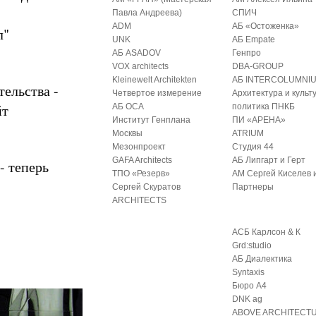
Павла Андреева)
СПИЧ
ADM
АБ «Остоженка»
л"
UNK
АБ Empate
АБ ASADOV
Генпро
VOX architects
DBA-GROUP
Kleinewelt Architekten
АБ INTERCOLUMNI
ельства -
Четвертое измерение
Архитектура и культ
йт
АБ ОСА
политика ПНКБ
Институт Генплана
ПИ «АРЕНА»
Москвы
ATRIUM
Мезонпроект
Студия 44
GAFA Architects
АБ Липгарт и Герт
- теперь
ТПО «Резерв»
АМ Сергей Киселев 
Сергей Скуратов
Партнеры
ARCHITECTS
АСБ Карлсон & К
Grd:studio
АБ Диалектика
Syntaxis
Бюро А4
DNK ag
ABOVE ARCHITECT