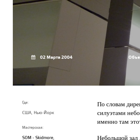
02 Марта 2004
Объе
По словам дире
Где:
силуэтами небо
США, Нью-Йорк
именно там это
Мастерская:
Небольшой зал 
SOM - Skidmore,