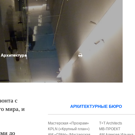
Архитектура
зонта с
АРХИТЕКТУРНЫЕ БЮРО
о мира, и
Мастерская «Прохрам»
T+T Architects
KPLN («Крупный план»)
МВ-ПРОЕКТ
ыми до
АМ «ГРАН» (Мастерская
АМ Алексея Ильина