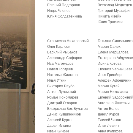
Евгений Подгорнов
Всеволод Медведев
Игорь Членов
Григорий Мустафин
Юлия Солдатенкова
Никита Явейн
Юлия Тряскина
Станислав Михаловский
Татьяна Синельнико
Олег Карлсон
Мария Салех
Василий Рыбаков
Елена Мерцалова
Александр Сафаров
Екатерина Абдуллае
Иса Магомедов
Ирина Котова
Павел Гордеев
Евгения Чернышева
Наталья Жилкина
Илья Гринберг
Илья Уткин
Алексей Афоничкин
Виктория Раубо
Мария Кутай
Антон Лукомский
Мария Николаева
Роман Пономарёв
Евгений Задорожни
Дмитрий Овчаров
Ангелина Яшкевич
Владислав Бек-Булатов
Антон Белов
Денис Кувшинников
Данил Куров
Алексей Курков
Елисей Чакан
Дарья Ильина
Илья Левянт
Иван Кычкин
Анна Куликова