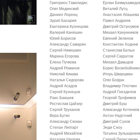
Григориос Гавалидис
Ерлан Бекмухамедо
Олег Мединский
Виталий Лутц
Даниил Лоренц
Анастасия Абашева
Зураб Басария
Павел Андреев
Екатерина Кузнецова
Дмитрий Остроумов
Валерий Каняшин
Михаил Канунников
Юлий Борисов
Евгений Зеленов
Александр Самарин
Константин Ходнев
Сергей Никешкин
Станислав Белых
Марина Егорова
Сергей Скуратов
Елена Пучкова
Михаил Давыдов
Андрей Романов
Борис Воскобойнико
Николай Кикава
Игорь Шварцман
Наталья Сидорова
Олег Богдан
Андрей Асадов
Владимир Плоткин
Сергей Кузнецов
Андрей Гнездилов
Раис Баишев
Георгий Трофимов
Ростислав Цайзер
Дмитрий Буш
Сергей Труханов
Александр Котенков
Вера Бутко
Антон Надточий
Александр Скокан
Дмитрий Сухов
Степан Липгарт
Энди Сноу
Андрей Михайлов
Татьяна Зульхарнее
Наталия Шилова
Сергей Переслегин