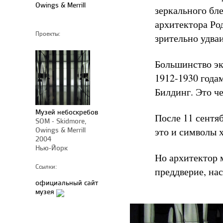
Owings & Merrill
зеркального бл
архитектора Р
Проекты:
зрительно удва
Большинство эк
1912-1930 года
Билдинг. Это ч
Музей небоскребов
После 11 сентя
SOM - Skidmore,
Owings & Merrill
это и символы 
2004
Нью-Йорк
Но архитектор 
Ссылки:
преддверие, на
официальный сайт
музея