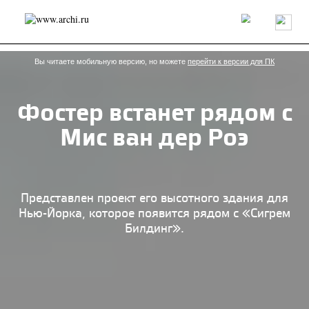
Россия
Мир
Технологии
Интерьер
Пресса
Архитекторы
Проекты
Конкурсы
События
Книги
Вакансии
Вы читаете мобильную версию, но можете
перейти к версии для ПК
Фостер встанет рядом с
send.project
Анонсы конкурсов
Блог
Мис ван дер Роэ
Журнал
Интервью
Исследование
Мнение
Обзор
Объект
Результаты конкурса
Репортаж
Рецензия
Архитектура
Выставка
Дизайн
Иностранцы в России
Интерьер
Представлен проект его высотного здания для
Книги
Наследие
Образование
Урбанистика
Нью-Йорка, которое появится рядом с «Сигрем
Эко
Билдинг».