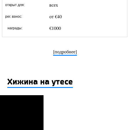
всех
открыт для:
от €40
рег. взнос:
€1000
награды:
[подробнее]
Хижина на утесе