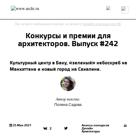
Россия
Мир
Технологии
Интерьер
Пресса
Архитекторы
Вы читаете мобильную версию, но можете
перейти к версии для ПК
Проекты
Конкурсы
События
Книги
Вакансии
Конкурсы и премии для
архитекторов. Выпуск #242
send.project
Анонсы конкурсов
Блог
Журнал
Интервью
Исследование
Мнение
Культурный центр в Баку, «зеленый» небоскреб на
Обзор
Объект
Результаты конкурса
Манхэттене и новый город на Сахалине.
Репортаж
Рецензия
Архитектура
Выставка
Дизайн
Иностранцы в России
Интерьер
Книги
Наследие
Образование
Урбанистика
Эко
Автор текста:
Полина Садова
25 Мая 2021
Анонсы конкурсов
Дизайн
2
Архитектура