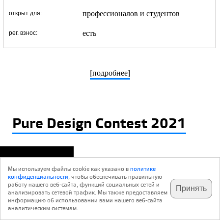
профессионалов и студентов
открыт для:
есть
рег. взнос:
[подробнее]
Pure Design Contest 2021
Мы используем файлы cookie как указано в
политике
конфиденциальности
, чтобы обеспечивать правильную
работу нашего веб-сайта, функций социальных сетей и
Принять
анализировать сетевой трафик. Мы также предоставляем
подпишитесь на наш
✕
телеграм @archi_ru
информацию об использовании вами нашего веб-сайта
аналитическим системам.