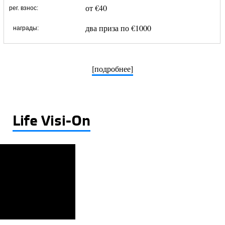
от €40
рег. взнос:
два приза по €1000
награды:
[подробнее]
Life Visi-On