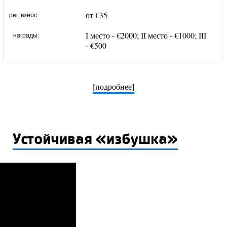
от €35
рег. взнос:
I место - €2000; II место - €1000; III
награды:
- €500
[подробнее]
Устойчивая «избушка»