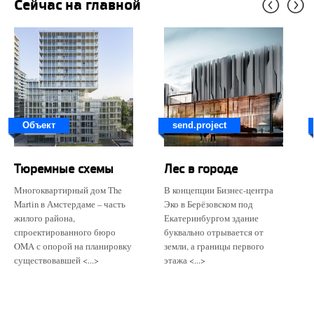
Сейчас на главной
Объект
send.project
Тюремные схемы
Лес в городе
Многоквартирный дом The
В концепции Бизнес-центра
Martin в Амстердаме – часть
Эко в Берёзовском под
жилого района,
Екатеринбургом здание
спроектированного бюро
буквально отрывается от
OMA с опорой на планировку
земли, а границы первого
существовавшей <...>
этажа <...>