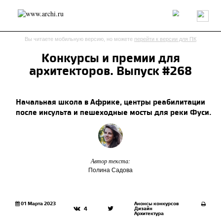
Россия
Мир
Технологии
Интерьер
Пресса
Архитекторы
Вы читаете мобильную версию, но можете
перейти к версии для ПК
Проекты
Конкурсы
События
Книги
Вакансии
Конкурсы и премии для
архитекторов. Выпуск #268
send.project
Анонсы конкурсов
Блог
Журнал
Интервью
Исследование
Мнение
Начальная школа в Африке, центры реабилитации
Обзор
Объект
Результаты конкурса
после инсульта и пешеходные мосты для реки Фуси.
Репортаж
Рецензия
Архитектура
Выставка
Дизайн
Иностранцы в России
Интерьер
Книги
Наследие
Образование
Урбанистика
Эко
Автор текста:
Полина Садова
01 Марта 2023
Анонсы конкурсов
Дизайн
4
Архитектура