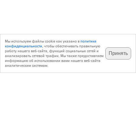
Мы используем файлы cookie как указано в
политике
конфиденциальности
, чтобы обеспечивать правильную
работу нашего веб-сайта, функций социальных сетей и
Принять
анализировать сетевой трафик. Мы также предоставляем
подпишитесь на наш
✕
телеграм @archi_ru
информацию об использовании вами нашего веб-сайта
аналитическим системам.
с 20 июля 1999 г.
Версия для ПК
Пользовательское соглашение
Контакты
Политика конфиденциальности
О нас
ООО «Архи.ру»
. Все права защищены.