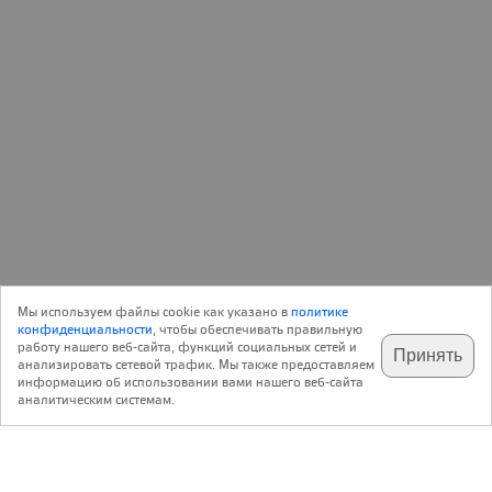
Исследование
31 Июля 2015
Урбанистика / Градостроительство
55
Мы используем файлы cookie как указано в
политике
Образование
конфиденциальности
, чтобы обеспечивать правильную
работу нашего веб-сайта, функций социальных сетей и
Принять
анализировать сетевой трафик. Мы также предоставляем
подпишитесь на наш
✕
телеграм @archi_ru
информацию об использовании вами нашего веб-сайта
Архи.ру
уже писал
о выставке итоговых работ
аналитическим системам.
студентов «Стрелки» 2014/15 «Большое будущее» (сайт
выставки –
bigfuture.ru
). Теперь мы публикуем один из
этих 11 исследовательских проектов, выполненный
студентами Егором Орловым, Варварой Назаровой и