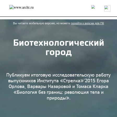
Россия
Мир
Технологии
Интерьер
Пресса
Архитекторы
Проекты
Конкурсы
События
Книги
Вакансии
Вы читаете мобильную версию, но можете
перейти к версии для ПК
Биотехнологический
send.project
Анонсы конкурсов
Блог
город
Журнал
Интервью
Исследование
Мнение
Обзор
Объект
Результаты конкурса
Репортаж
Рецензия
Архитектура
Выставка
Дизайн
Иностранцы в России
Интерьер
Публикуем итоговую исследовательскую работу
Книги
Наследие
Образование
Урбанистика
выпускников Института «Стрелка»’2015 Егора
Эко
Орлова, Варвары Назаровой и Томаса Кларка
«Биология без границ: революция тела и
природы».