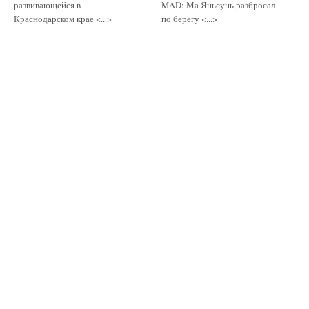
развивающейся в
MAD: Ма Яньсунь разбросал
Краснодарском крае <...>
по берегу <...>