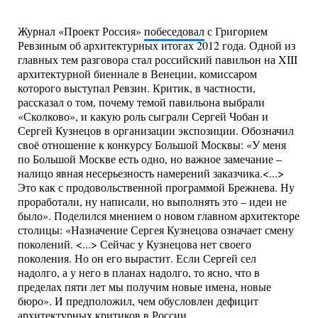
Журнал «Проект Россия»
побеседовал
с Григорием
Ревзиным об архитектурных итогах 2012 года. Одной из
главных тем разговора стал российский павильон на XIII
архитектурной биеннале в Венеции, комиссаром
которого выступал Ревзин. Критик, в частности,
рассказал о том, почему темой павильона выбрали
«Сколково», и какую роль сыграли Сергей Чобан и
Сергей Кузнецов в организации экспозиции. Обозначил
своё отношение к конкурсу Большой Москвы: «У меня
по Большой Москве есть одно, но важное замечание –
налицо явная несерьезность намерений заказчика.<...>
Это как с продовольственной программой Брежнева. Ну
проработали, ну написали, но выполнять это – идеи не
было». Поделился мнением о новом главном архитекторе
столицы: «Назначение Сергея Кузнецова означает смену
поколений. <...> Сейчас у Кузнецова нет своего
поколения. Но он его вырастит. Если Сергей сел
надолго, а у него в планах надолго, то ясно, что в
пределах пяти лет мы получим новые имена, новые
бюро». И предположил, чем обусловлен дефицит
архитектурных критиков в России.