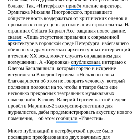
больше. Так, «Интерфакс»
привёл
мнение директора
Эрмитажа Михаила Пиотровского, призвавшего
общественность воздержаться от критических оценок и
призывов к сносу сцены до окончания строительства. На
страницах Colta.ru Кирилл Асс, защищая новое здание,
сказал
: «Лишь отсутствие привычки к современной
архитектуре в городской среде Петербурга, избегавшего
обильных и драматических архитектурных интервенций
в течение XX века, может служить оправданием для
возмущения». А «Карповка»
опубликовала
интервью с
Олегом Басилашвили, который горячо и искренне
вступился за Валерия Гергиева: «Нельзя ни слова
благодарности об этом не говорить человеку, который
полжизни положил на то, чтобы в театре было еще
несколько прекрасных театральных музыкальных
помещений». К слову, Валерий Гергиев на этой неделе
провёл в Мариинке-2 экскурсию-репетицию для
журналистов, дабы продемонстрировать акустику нового
помещения, – об этом
сообщили
«Известия».
Много публикаций в петербургской прессе было
посвящено преобразованию двух значимых для