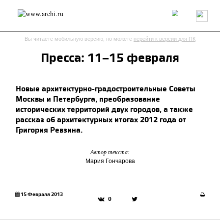
Россия
Мир
Технологии
Интерьер
Пресса
Архитекторы
Вы читаете мобильную версию, но можете
перейти к версии для ПК
Проекты
Конкурсы
События
Книги
Вакансии
Пресса: 11–15 февраля
send.project
Анонсы конкурсов
Блог
Новые архитектурно-градостроительные Советы
Журнал
Интервью
Исследование
Мнение
Москвы и Петербурга, преобразование
Обзор
Объект
Результаты конкурса
исторических территорий двух городов, а также
Репортаж
Рецензия
Архитектура
Выставка
рассказ об архитектурных итогах 2012 года от
Дизайн
Иностранцы в России
Интерьер
Григория Ревзина.
Книги
Наследие
Образование
Урбанистика
Эко
Автор текста:
Мария Гончарова
15 Февраля 2013
0