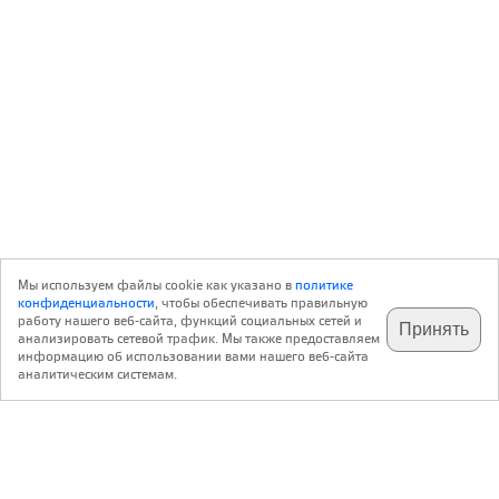
Мы используем файлы cookie как указано в
политике
конфиденциальности
, чтобы обеспечивать правильную
работу нашего веб-сайта, функций социальных сетей и
Принять
анализировать сетевой трафик. Мы также предоставляем
подпишитесь на наш
✕
телеграм @archi_ru
информацию об использовании вами нашего веб-сайта
аналитическим системам.
с 20 июля 1999 г.
Версия для ПК
Пользовательское соглашение