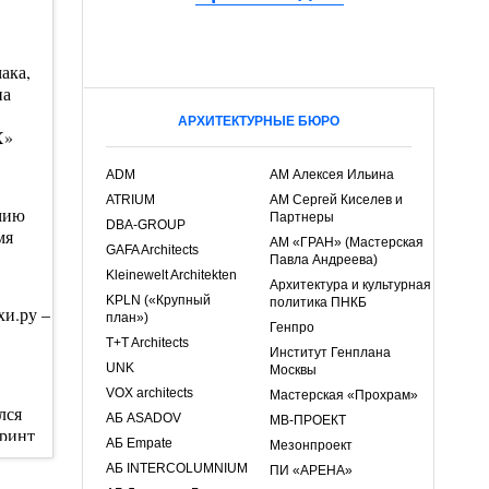
ака,
на
АРХИТЕКТУРНЫЕ БЮРО
X»
ADM
АМ Алексея Ильина
ATRIUM
АМ Сергей Киселев и
емию
Партнеры
DBA-GROUP
мя
АМ «ГРАН» (Мастерская
GAFA Architects
Павла Андреева)
Kleinewelt Architekten
Архитектура и культурная
KPLN («Крупный
политика ПНКБ
и.ру –
план»)
Генпро
T+T Architects
Институт Генплана
UNK
Москвы
VOX architects
Мастерская «Прохрам»
лся
АБ ASADOV
МВ-ПРОЕКТ
иринт
АБ Empate
Мезонпроект
е Сан-
АБ INTERCOLUMNIUM
ПИ «АРЕНА»