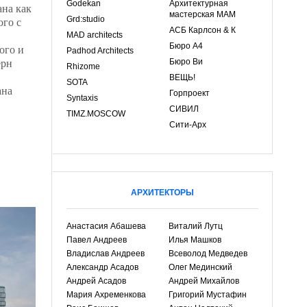
Godekan
Архитектурная
на как
мастерская МАМ
ого с
Grd:studio
АСБ Карлсон & К
MAD architects
ля
Бюро А4
ого и
Padhod Architects
ерн
Бюро Ви
Rhizome
ВЕЩЬ!
SOTA
ана
Горпроект
Syntaxis
СИВИЛ
TIMZ.MOSCOW
Сити-Арх
АРХИТЕКТОРЫ
Анастасия Абашева
Виталий Лутц
Павел Андреев
Илья Машков
Владислав Андреев
Всеволод Медведев
Александр Асадов
Олег Мединский
Андрей Асадов
Андрей Михайлов
Мария Ахременкова
Григорий Мустафин