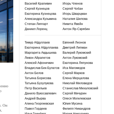
Василий Крапивин
Игорь Членов
Сергей Кузнецов
Сергей Чобан
Екатерина Кузнецова
Игорь Шварцман
Александра Кузьмина
Наталия Шилова
Степан Липгарт
Никита Явейн
Даниил Лоренц
Антон Яр-Скрябин
Тимур Абдуллаев
Евгений Леонов
Екатерина Абдуллаева
Дмитрий Липман
Маргарита Авдышева
Валерий Лукомский
Левон Айрапетов
Антон Лукомский
Алексей Афоничкин
Екатерина Ляпунова
Владислав Бек-Булатов
Иса Магомедов
Антон Белов
Сергей Марков
Татьяна Борисова
Елена Мерцалова
Татьяна Бузулукова
Николай Миловидов
менно
Петр Васильев
Станислав Михаловский
о
Данило Вукосавлевич
Сергей Мичурин
Андрей Вырва
Олеся Могилевская
Алина Георгиевская
Юлия Мусина
. Он
Павел Гордеев
Филипп Никандров
и,
Илья Гринберг
Мария Николаева