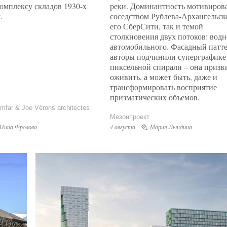
омплексу складов 1930-х
реки. Доминантность мотивирова
Архстояние 2026
.
соседством Рублева-Архангельск
объявило полную
его СберСити, так и темой
программу фестива
столкновения двух потоков: водн
автомобильного. Фасадный патт
Все новости
авторы подчинили суперграфике
пиксельной спирали – она призв
оживить, а может быть, даже и
трансформировать восприятие
призматических объемов.
mfar & Joe Vérons architectes
Мезонпроект
Нина Фролова
4 августа
Мария Лындина