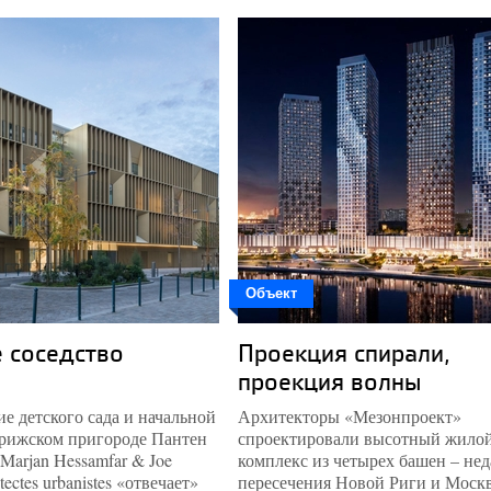
19 июля
ДГП открыл летни
кинотеатр на терр
Хлебзавода №9
17 июля
Стартовал новый с
Всероссийской пре
области деревянно
архитектуры
АРХИWOOD
16 июля
Новый партнер Арх
Объект
бюро Архип
 соседство
Проекция спирали,
15 июля
Объявлена полная
проекция волны
программа конфер
«Ниша. Архитекто
ие детского сада и начальной
Архитекторы «Мезонпроект»
искусственный
рижском пригороде Пантен
спроектировали высотный жило
интеллект»
Marjan Hessamfar & Joe
комплекс из четырех башен – нед
tectes urbanistes «отвечает»
пересечения Новой Риги и Моск
13 июля