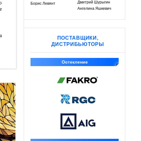
о
Дмитрий Шурыгин
Борис Левянт
е
Ангелина Яшкевич
а
ПОСТАВЩИКИ,
ДИСТРИБЬЮТОРЫ
Остекление