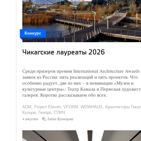
Конкурс
Чикагские лауреаты 2026
Среди призеров премии International Architecture Awards
заявок из России: пять реализаций и пять проектов. Что
особенно радует, две из них – в номинации «Музеи и
культурные центры»: Театр Камала и Пермская художес
галерея. Коротко рассказываем обо всех.
ADM, Project Eleven, VFORM, WOWHAUS, Архитекторы Гика
Купцов, Генпро, СПИЧ
4 августа
Алёна Кузнецова