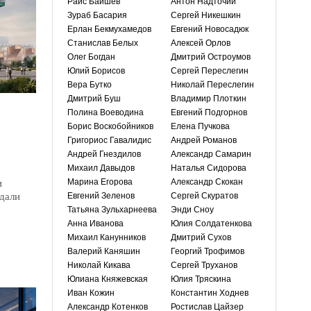
Раис Баишев
Антон Надточий
Зураб Басария
Сергей Никешкин
Ерлан Бекмухамедов
Евгений Новосадюк
Станислав Белых
Алексей Орлов
Олег Богдан
Дмитрий Остроумов
Юлий Борисов
Сергей Переслегин
Вера Бутко
Николай Переслегин
Дмитрий Буш
Владимир Плоткин
Полина Воеводина
Евгений Подгорнов
Борис Воскобойников
Елена Пучкова
Григориос Гавалидис
Андрей Романов
Андрей Гнездилов
Александр Самарин
Михаил Давыдов
Наталья Сидорова
и
Марина Егорова
Александр Скокан
дали
Евгений Зеленов
Сергей Скуратов
Татьяна Зульхарнеева
Энди Сноу
Анна Иванова
Юлия Солдатенкова
Михаил Канунников
Дмитрий Сухов
Валерий Каняшин
Георгий Трофимов
Николай Кикава
Сергей Труханов
Юлиана Княжевская
Юлия Тряскина
Иван Кожин
Константин Ходнев
Александр Котенков
Ростислав Цайзер