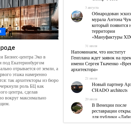
3 августа
Обнародован эскиз
мурала Антона Чум
который появится 
территории
t
«Мануфактуры XI
ороде
31 июля
Напоминаем, что институт
и Бизнес-центра Эко в
Генплана ждет заявок на пр
м под Екатеринбургом
имени Сергея Ткаченко «Вре
ально отрывается от земли, а
архитектора»
рвого этажа намеренно
21 июля
ся: так архитекторы из бюро
Новый партнер Арх
черкнули роль БЦ как
CHADO architects
ого центра, сделав
во вокруг максимально
20 июля
щим.
В Венеции после
реставрации откры
для публики «Лаб
Борхеса» на остров
Джорджо-Маджоре