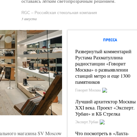
оставаясь лёгким светопрозрачным решением.
RGC – Российская стекольная компания
3 августа
ПРЕССА
Развернутый комментарий
Рустама Рахматуллина
радиостанции «Говорит
Москва» о развыявлении
станций метро и еще 1300
памятников
Говорит Москва
Лучший архитектор Москвы
XXI века. Проект «Эксперт.
Урбан» и КБ Стрелка
Эксперт.Урбан
ального магазина SV Moscow
Что посмотреть в «Лахта-