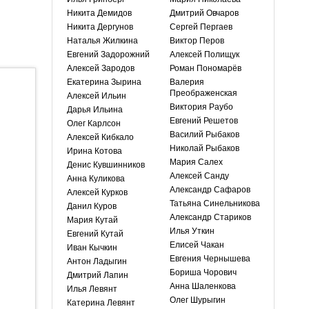
Никита Демидов
Дмитрий Овчаров
Никита Дергунов
Сергей Пергаев
Наталья Жилкина
Виктор Перов
Евгений Задорожний
Алексей Полищук
Алексей Зародов
Роман Пономарёв
Екатерина Зырина
Валерия
Преображенская
Алексей Ильин
Виктория Раубо
Дарья Ильина
Евгений Решетов
Олег Карлсон
Василий Рыбаков
Алексей Кибкало
Николай Рыбаков
Ирина Котова
Мария Салех
Денис Кувшинников
Алексей Санду
Анна Куликова
Александр Сафаров
Алексей Курков
Татьяна Синельникова
Данил Куров
Александр Стариков
Мария Кутай
Илья Уткин
Евгений Кутай
Елисей Чакан
Иван Кычкин
Евгения Чернышева
Антон Ладыгин
Бориша Чорович
Дмитрий Лапин
Анна Шаленкова
Илья Левянт
Олег Шурыгин
Катерина Левянт