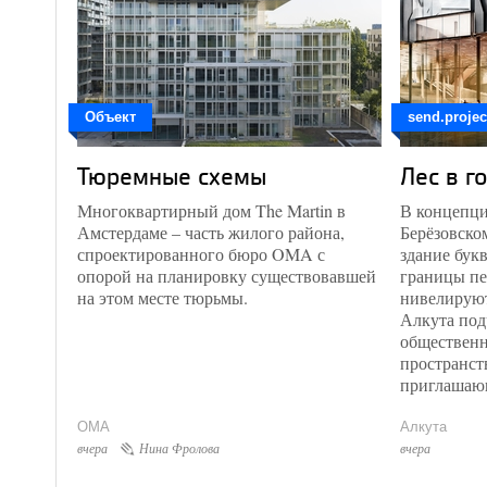
Объект
send.projec
Тюремные схемы
Лес в г
Многоквартирный дом The Martin в
В концепци
Амстердаме – часть жилого района,
Берёзовско
спроектированного бюро OMA с
здание букв
опорой на планировку существовавшей
границы пе
на этом месте тюрьмы.
нивелируют
Алкута под
общественн
пространст
приглашаю
OMA
Алкута
вчера
Нина Фролова
вчера