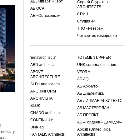
АБ Липгарт и Герт
Сергей Скуратов
ARCHITECTS
АБ ОСА
й
СПИЧ
АБ «Остоженка»
итории
Студия 44
ТПО «Резерв»
Четвертое измерение
езон
мии в
й
′nefa′architects′
TOTEMENT/PAPER
ABD architects
UNK corporate interiors
ABOVE
VFORM
ARCHITECTURE
АБ AQ
и.ру –
ALD Landscapes
АБ Архнуво
ARCHINFORM
АБ Диалектика
ARCHIVISTA
АБ ЛИПМАН АРХИТЕКТС
BLOK
АБ МАСТЕРПЛАН
енции
CHADO architects
АБ ПРСПКТ
ры и
CONTINUUM
АБ «Гордеев – Демидов»
й
DNK ag
Архип (United Riga
алеко у
FANTALIS Architects
Architects)
вы-