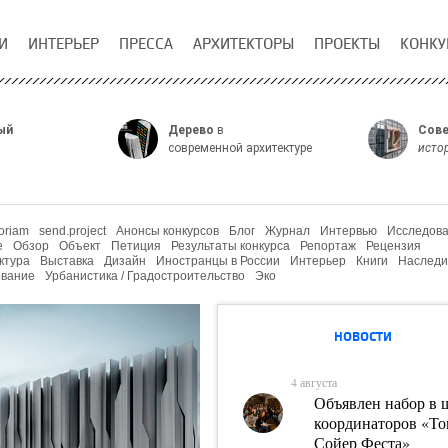
И
ИНТЕРЬЕР
ПРЕССА
АРХИТЕКТОРЫ
ПРОЕКТЫ
КОНКУ
ый
Дерево
в
Сове
современной архитектуре
исто
oriam
send.project
Анонсы конкурсов
Блог
Журнал
Интервью
Исследов
е
Обзор
Объект
Петиция
Результаты конкурса
Репортаж
Рецензия
ктура
Выставка
Дизайн
Иностранцы в России
Интерьер
Книги
Наследи
вание
Урбанистика / Градостроительство
Эко
НОВОСТИ
4 августа
Объявлен набор в 
координаторов «Т
Сойер Феста»