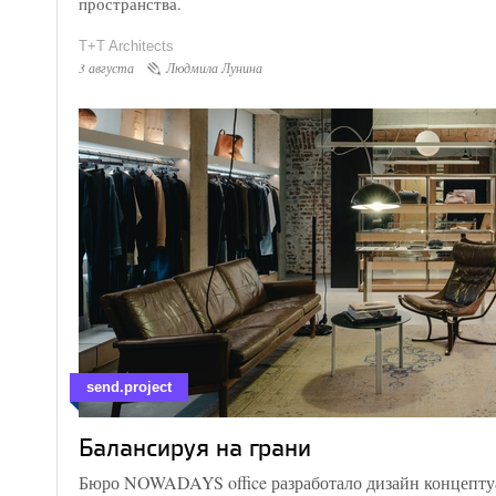
пространства.
T+T Architects
3 августа
Людмила Лунина
send.project
Балансируя на грани
Бюро NOWADAYS office разработало дизайн концепту