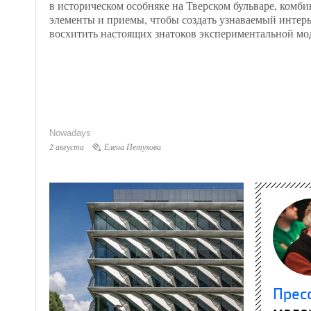
в историческом особняке на Тверском бульваре, комб
элементы и приемы, чтобы создать узнаваемый интерь
восхитить настоящих знатоков экспериментальной мо
Nowadays
2 августа
Елена Петухова
Прес