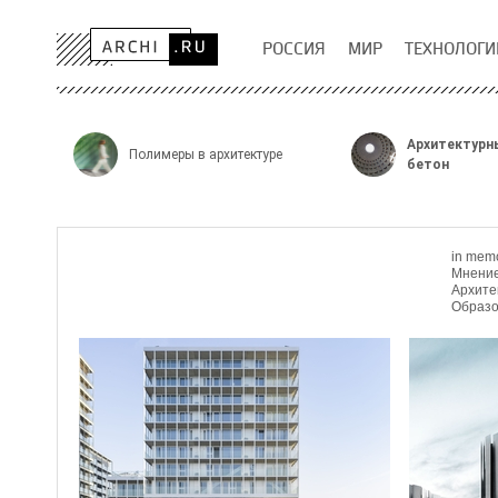
РОССИЯ
МИР
ТЕХНОЛОГИ
Архитектурн
Полимеры в архитектуре
бетон
in mem
Мнени
Архите
Образо