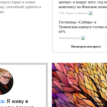
инируя старые и новые
центре» и вокруг него: гид п
ер, способный удивить и
комплексу на Финском залив
ды.
Т-Ж, Мария Агафонова
Гостиница «Сибирь» в
Тюменском кампусе готова н
65%
Тюменское время
Посмотреть всю прессу
са:
Я живу в