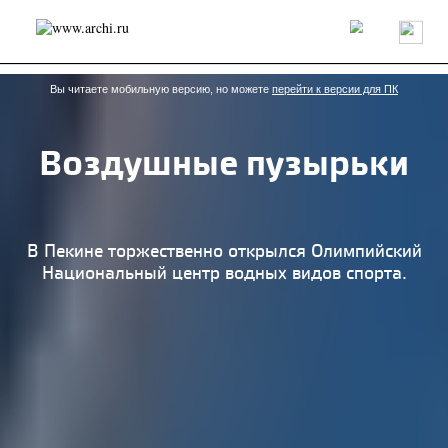
Россия
Мир
Технологии
Интерьер
Пресса
Архитекторы
Проекты
Конкурсы
События
Книги
Вакансии
Вы читаете мобильную версию, но можете
перейти к версии для ПК
Воздушные пузырьки
send.project
Анонсы конкурсов
Блог
Журнал
Интервью
Исследование
Мнение
Обзор
Объект
Результаты конкурса
Репортаж
Рецензия
Архитектура
Выставка
В Пекине торжественно открылся Олимпийский
Дизайн
Иностранцы в России
Интерьер
Национальный центр водных видов спорта.
Книги
Наследие
Образование
Урбанистика
Эко