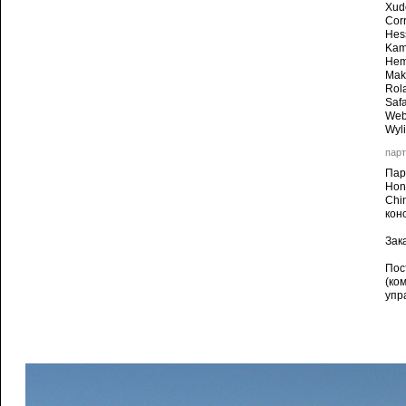
Xud
Corr
Hes
Kamp
Hem
Mak,
Rol
Safa
Web
Wyli
парт
Пар
Hon
Chin
кон
Зака
Пос
(ко
упр