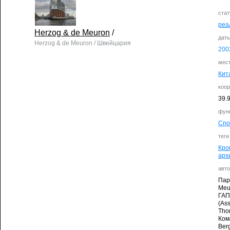
стат
реа
Herzog & de Meuron
/
дат
Herzog & de Meuron / Швейцария
200
мес
Кит
коо
39.
фун
Спо
теги
Кро
арх
авто
Пар
Meu
ГАП
(Ass
Tho
Кома
Berg