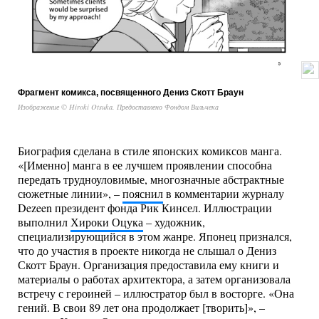
Фрагмент комикса, посвященного Дениз Скотт Браун
Изображение © Hiroki Otsuka. Предоставлено Фондом Вильчека
Биография сделана в стиле японских комиксов манга.
«[Именно] манга в ее лучшем проявлении способна
передать трудноуловимые, многозначные абстрактные
сюжетные линии», –
пояснил
в комментарии журналу
Dezeen президент фонда Рик Кинсел. Иллюстрации
выполнил
Хироки Оцука
– художник,
специализирующийся в этом жанре. Японец признался,
что до участия в проекте никогда не слышал о Дениз
Скотт Браун. Организация предоставила ему книги и
материалы о работах архитектора, а затем организовала
встречу с героиней – иллюстратор был в восторге. «Она
гений. В свои 89 лет она продолжает [творить]», –