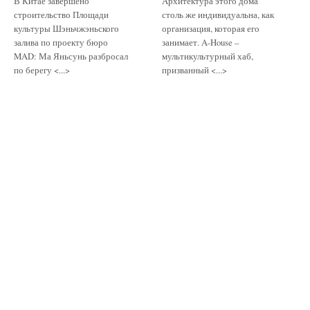
В Китае завершено
Архитектура этого дома
строительство Площади
столь же индивидуальна, как
культуры Шэньчжэньского
организация, которая его
залива по проекту бюро
занимает. A-House –
MAD: Ма Яньсунь разбросал
мультикультурный хаб,
по берегу <...>
призванный <...>