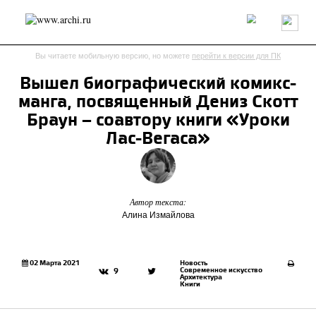
Россия
Мир
Технологии
Интерьер
Пресса
Архитекторы
Вы читаете мобильную версию, но можете
перейти к версии для ПК
Проекты
Конкурсы
События
Книги
Вакансии
Вышел биографический комикс-
манга, посвященный Дениз Скотт
send.project
Анонсы конкурсов
Блог
Браун – соавтору книги «Уроки
Журнал
Интервью
Исследование
Мнение
Лас-Вегаса»
Обзор
Объект
Результаты конкурса
Репортаж
Рецензия
Архитектура
Выставка
Дизайн
Иностранцы в России
Интерьер
Книги
Наследие
Образование
Урбанистика
Автор текста:
Алина Измайлова
Эко
02 Марта 2021
Новость
Современное искусство
9
Архитектура
Книги