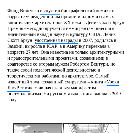
Фонд Вильчека
выпустил
биографический комикс о
лауреате учрежденной им премии и одном из самых
влиятельных архитекторов XX века – Дениз Скотт Браун.
Премия ежегодно вручается иммигрантам, внесшим
значительный вклад в науку и культуру США. Дениз
Скотт Браун,
удостоенная награды
в 2007, родилась в
Замбии, выросла в ЮАР, а в Америку переехала в
возрасте 27 лет. Она известна не только архитектурными
и градостроительными проектами, созданными в
соавторстве со вторым мужем Робертом Вентури, но
также своей педагогической деятельностью и
теоретическими работами по архитектуре. Самый
известный труд, созданный супругами – книга «
Уроки
Лас-Вегаса
», ставшая главным манифестом
постмодернизма. На русском языке книга вышла в 2015
году.