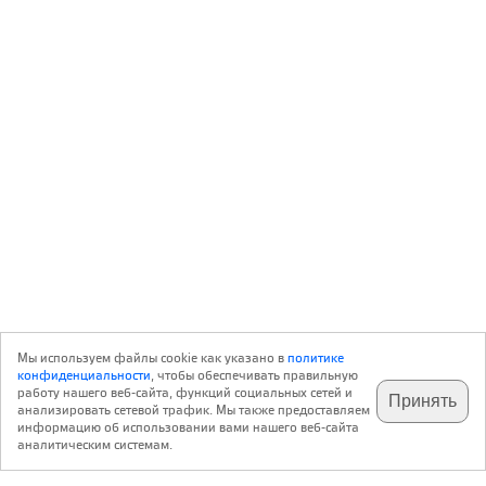
Мы используем файлы cookie как указано в
политике
конфиденциальности
, чтобы обеспечивать правильную
работу нашего веб-сайта, функций социальных сетей и
Принять
анализировать сетевой трафик. Мы также предоставляем
подпишитесь на наш
✕
телеграм @archi_ru
информацию об использовании вами нашего веб-сайта
аналитическим системам.
с 20 июля 1999 г.