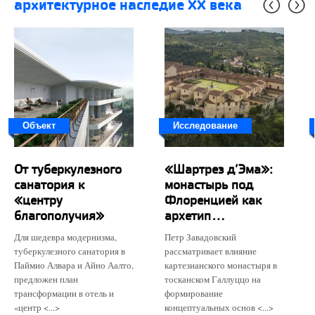
архитектурное наследие XX века
Объект
Исследование
От туберкулезного
«Шартрез д’Эма»:
санатория к
монастырь под
«центру
Флоренцией как
благополучия»
архетип...
Для шедевра модернизма,
Петр Завадовский
туберкулезного санатория в
рассматривает влияние
Паймио Алвара и Айно Аалто,
картезианского монастыря в
предложен план
тосканском Галлуццо на
трансформации в отель и
формирование
«центр <...>
концептуальных основ <...>