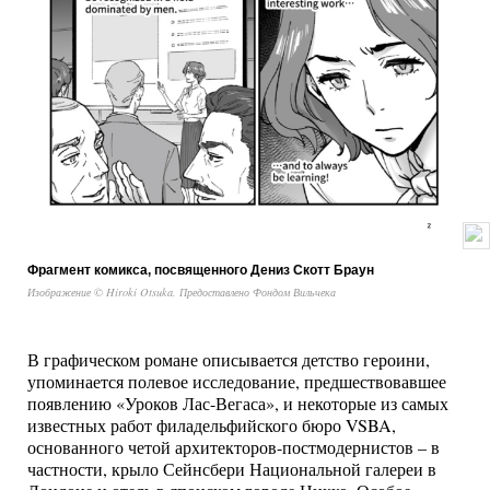
Фрагмент комикса, посвященного Дениз Скотт Браун
Изображение © Hiroki Otsuka. Предоставлено Фондом Вильчека
В графическом романе описывается детство героини,
упоминается полевое исследование, предшествовавшее
появлению «Уроков Лас-Вегаса», и некоторые из самых
известных работ филадельфийского бюро VSBA,
основанного четой архитекторов-постмодернистов – в
частности, крыло Сейнсбери Национальной галереи в