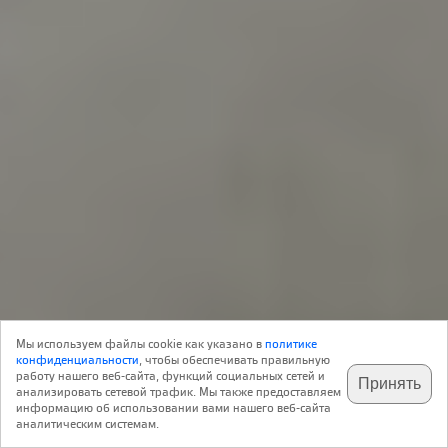
18 Марта 2013
Мы используем файлы cookie как указано в
политике
0
конфиденциальности
, чтобы обеспечивать правильную
работу нашего веб-сайта, функций социальных сетей и
Принять
анализировать сетевой трафик. Мы также предоставляем
подпишитесь на наш
✕
телеграм @archi_ru
информацию об использовании вами нашего веб-сайта
Международный конкурс eVolo Skyscraper проводится
аналитическим системам.
ежегодно начиная с 2006. На этот раз он собрал 625