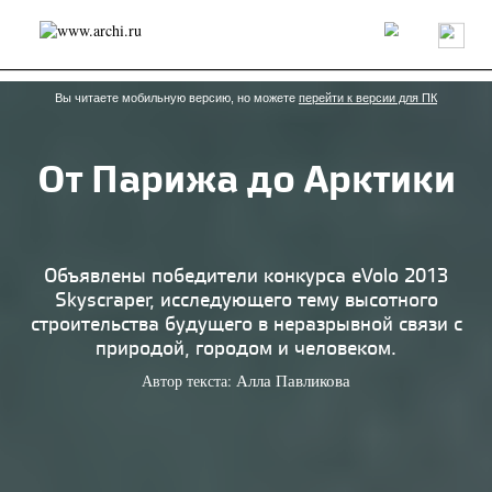
Россия
Мир
Технологии
Интерьер
Пресса
Архитекторы
Проекты
Конкурсы
События
Книги
Вакансии
Вы читаете мобильную версию, но можете
перейти к версии для ПК
От Парижа до Арктики
send.project
Анонсы конкурсов
Блог
Журнал
Интервью
Исследование
Мнение
Обзор
Объект
Результаты конкурса
Репортаж
Рецензия
Архитектура
Выставка
Объявлены победители конкурса eVolo 2013
Дизайн
Иностранцы в России
Интерьер
Skyscraper, исследующего тему высотного
Книги
Наследие
Образование
Урбанистика
строительства будущего в неразрывной связи с
Эко
природой, городом и человеком.
Автор текста:
Алла Павликова