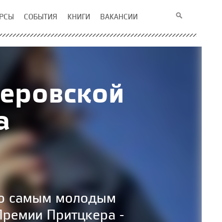
РСЫ
СОБЫТИЯ
КНИГИ
ВАКАНСИИ
керовской
а
но самым молодым
Премии Притцкера -