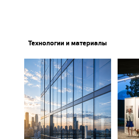
Иван Езерский.
Летучий голландец.
Рэм Коолхаас - 23-й
обладатель премии
Притцкера // Время
новостей, 20.04.2000
Технологии и материалы