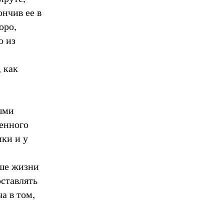
нчив ее в
юро,
о из
 как
ыми
менного
ики и у
ьше жизни
оставлять
а в том,