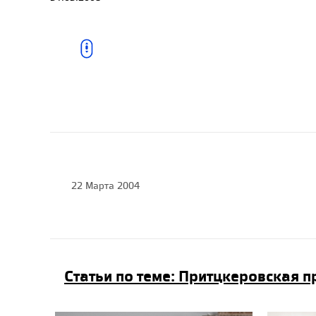
«Притцкер» -
Роджерсу, 29.03.2007
Новый лауреат
Притцкеровской
премии, 11.04.2006
22 Марта 2004
Юрий Шпаков. Вечное
движение в
прозрачном бетоне //
Время новостей,
N°237, 20.12.2005
Статьи по теме: Притцкеровская 