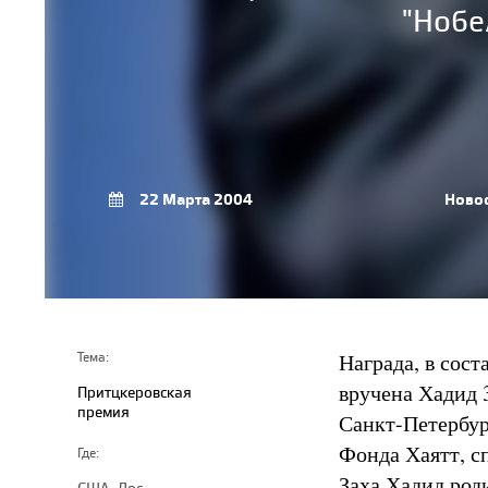
"Нобе
22 Марта 2004
Ново
Награда, в сост
Тема:
вручена Хадид 
Притцкеровская
премия
Санкт-Петербур
Фонда Хаятт, с
Где:
Заха Хадид роди
США, Лос-