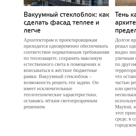
Вакуумный стеклоблок: как
Тень к
сделать фасад теплее и
архите
легче
преде
Архитекторам и проектировщикам
Долгое вр
приходится одновременно обеспечивать
решал одн
соответствие нормативным требованиям
видно лиш
по теплозащите, сохранять максимум
уличным 
естественного света в помещениях и
по другом
вписываться в жёсткие бюджетные
территори
рамки. Вакуумный стеклоблок –
что остав
возможность решить эти задачи. Он
частью ре
имеет исключительные
или цвето
теплотехнические характеристики,
нескольки
оставаясь лёгким светопрозрачным
используе
решением.
Maytoni, 
этот прин
среде, в 
городском