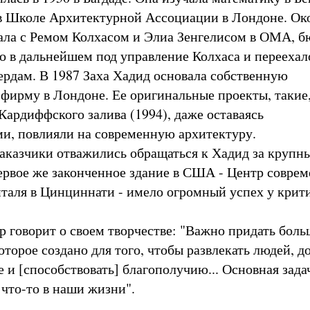
в Школе Архитектурной Ассоциации в Лондоне. Око
тала с Ремом Колхасом и Элиа Зенгелисом в ОМА, б
о в дальнейшем под управление Колхаса и переехал
ердам. В 1987 Заха Хадид основала собственную
фирму в Лондоне. Ее оригинальные проекты, такие,
Кардиффского залива (1994), даже оставаясь
, повлияли на современную архитектуру.
аказчики отважились обращаться к Хадид за крупн
ервое же законченное здание в США - Центр совре
нталя в Цинциннати - имело огромный успех у крит
р говорит о своем творчестве: "Важно придать бол
оторое создано для того, чтобы развлекать людей, д
 и [способствовать] благополучию... Основная задач
 что-то в наши жизни".