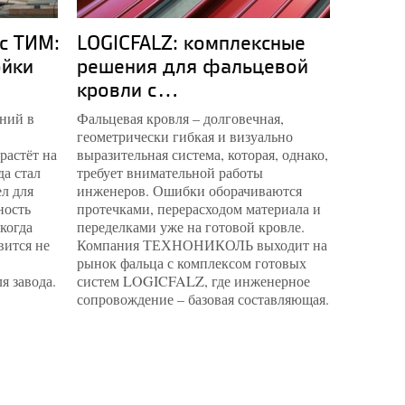
с ТИМ:
LOGICFALZ: комплексные
Компл
ойки
решения для фальцевой
музей
кровли с...
опыт.
ний в
Фальцевая кровля – долговечная,
Пермская
геометрически гибкая и визуально
наконец 
растёт на
выразительная система, которая, однако,
спроекти
да стал
требует внимательной работы
музейны
л для
инженеров. Ошибки оборачиваются
архитект
ность
протечками, перерасходом материала и
инженерн
 когда
переделками уже на готовой кровле.
квадрат
вится не
Компания ТЕХНОНИКОЛЬ выходит на
специал
рынок фальца с комплексом готовых
подобра
я завода.
систем LOGICFALZ, где инженерное
каждую з
сопровождение – базовая составляющая.
фондохр
микрокл
поверхн
простран