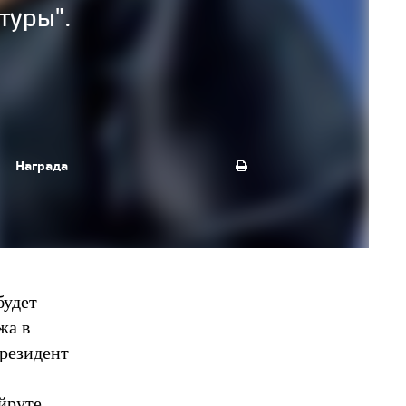
туры".
Награда
будет
жа в
президент
йруте,