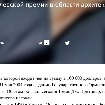
левской премии в области архитек
сть
0
ав которой входит чек на сумму в 100 000 долларов, 
31 мая 2004 года в здании Государственного Эрмита
ге. Об этом объявил сегодня Томас Дж. Притцкер, 
понсора награды.
лась в 1950 в Багдаде. Она изучала математику в Бе