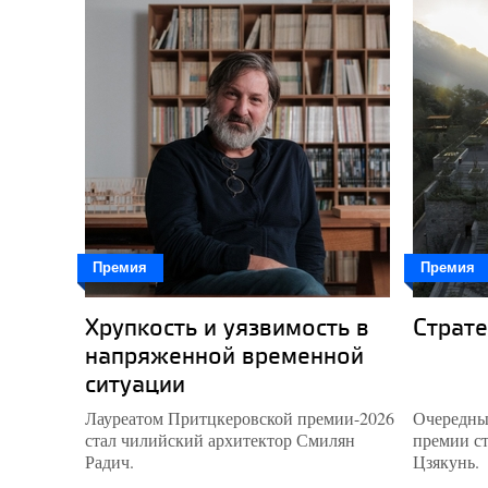
Том Мейн - лауреат
Притцкеровской
премии 2005,
23.03.2005
Григорий Ревзин.
Лучшим архитектором
может стать каждый.
Присуждена Pritzker
Prize // Коммерсантъ,
Премия
Премия
18.05.2002
Хрупкость и уязвимость в
Страте
Григорий Ревзин.
Занудство
напряженной временной
вознаграждается.
ситуации
Названы новые
лауреаты
Лауреатом Притцкеровской премии-2026
Очередны
Притцкеровской
стал чилийский архитектор Смилян
премии с
премии //
Коммерсантъ,
Радич.
Цзякунь.
04.04.2001