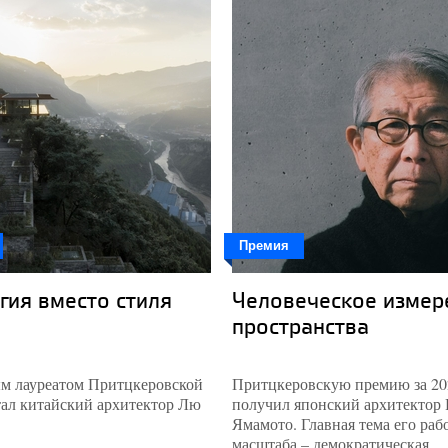
Премия
гия вместо стиля
Человеческое измер
пространства
м лауреатом Притцкеровской
Притцкеровскую премию за 20
тал китайский архитектор Лю
получил японский архитектор
Ямамото. Главная тема его раб
масштаба – демократическая