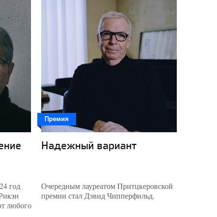
Премия
Премия
ение
Надежный вариант
«Хари
притв
24 год
Очередным лауреатом Притцкеровской
Притцкер
 Рикэн
премии стал Дэвид Чипперфильд.
присужде
от любого
Буркина-
африканс