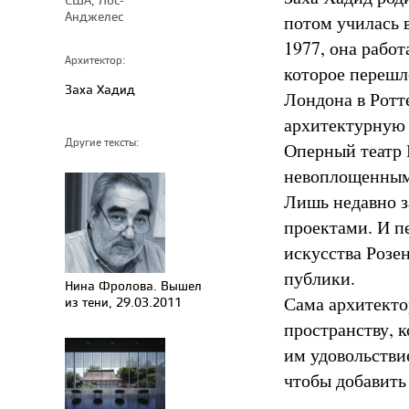
Анджелес
потом училась 
1977, она рабо
Архитектор:
которое перешл
Заха Хадид
Лондона в Ротт
архитектурную 
Другие тексты:
Оперный театр 
невоплощенными
Лишь недавно з
проектами. И п
искусства Розе
публики.
Нина Фролова. Вышел
Сама архитекто
из тени, 29.03.2011
пространству, к
им удовольствие
чтобы добавить