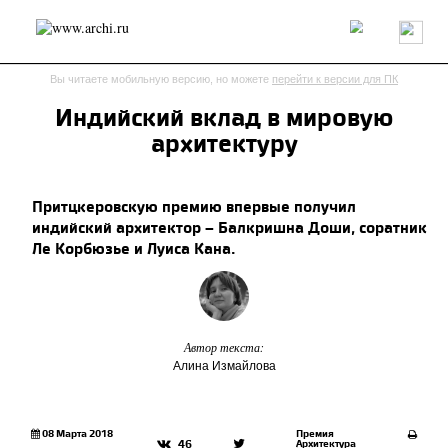
Россия
Мир
Технологии
Интерьер
Пресса
Архитекторы
Вы читаете мобильную версию, но можете
перейти к версии для ПК
Проекты
Конкурсы
События
Книги
Вакансии
Индийский вклад в мировую
архитектуру
send.project
Анонсы конкурсов
Блог
Журнал
Интервью
Исследование
Мнение
Притцкеровскую премию впервые получил
Обзор
Объект
Результаты конкурса
индийский архитектор – Балкришна Доши, соратник
Репортаж
Рецензия
Архитектура
Выставка
Ле Корбюзье и Луиса Кана.
Дизайн
Иностранцы в России
Интерьер
Книги
Наследие
Образование
Урбанистика
Эко
Автор текста:
Алина Измайлова
08 Марта 2018
Премия
Архитектура
46