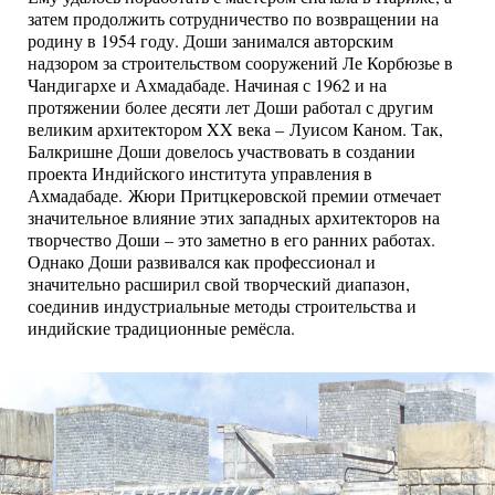
затем продолжить сотрудничество по возвращении на
родину в 1954 году. Доши занимался авторским
надзором за строительством сооружений Ле Корбюзье в
Чандигархе и Ахмадабаде. Начиная с 1962 и на
протяжении более десяти лет Доши работал с другим
великим архитектором XX века – Луисом Каном. Так,
Балкришне Доши довелось участвовать в создании
проекта Индийского института управления в
Ахмадабаде. Жюри Притцкеровской премии отмечает
значительное влияние этих западных архитекторов на
творчество Доши – это заметно в его ранних работах.
Однако Доши развивался как профессионал и
значительно расширил свой творческий диапазон,
соединив индустриальные методы строительства и
индийские традиционные ремёсла.