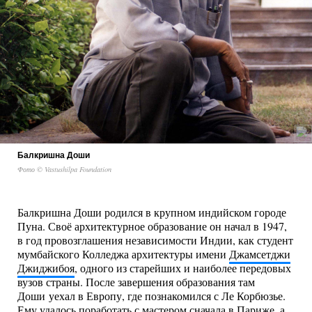
Балкришна Доши
Фото © Vastushilpa Foundation
Балкришна Доши родился в крупном индийском городе
Пуна. Своё архитектурное образование он начал в 1947,
в год провозглашения независимости Индии, как студент
мумбайского Колледжа архитектуры имени
Джамсетджи
Джиджибоя
, одного из старейших и наиболее передовых
вузов страны. После завершения образования там
Доши уехал в Европу, где познакомился с Ле Корбюзье.
Ему удалось поработать с мастером сначала в Париже, а